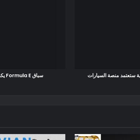
ة ستعتمد منصة السيارات
سباق Formula E يكشف عن سيارة السباق الكهربائية Gen3