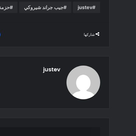
justev
جيب جراند شيروكي
حزمة h Altitude
شاركها
justev