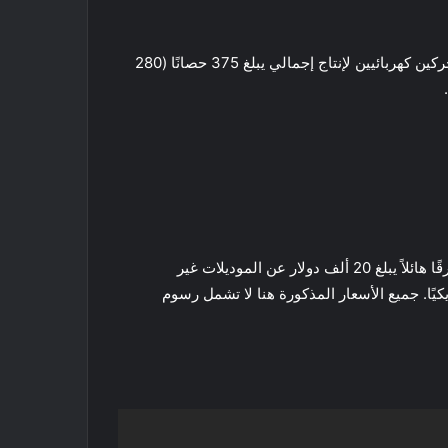
من الجدير بالذكر أن طرازات جيب جراند شيروكي 4xe مزودة بمحرك رباعي الأسطوانات سعة 2.0 لتر مزود بشاحن توربيني ومحركين كهربائيين لإنتاج إجمالي يبلغ 375 حصانًا (280
مع ذلك ، فإن مجموعة جيب جراند شيروكي 4xe ليست رخيصة. يبدأ سعر المجموعة الكهربائية من 57700 دولار ، وهو ما يمثل فرقًا هائلاً يبلغ 20 ألف دولار عن الموديلات غير
Grand Cherokee Summi دولارًا أمريكيًا ، بينما يبلغ سعر ساميت ريسيرف 4 × 74 دولارًا أمريكيًا. جميع الأسعار المذكورة هنا لا تشمل رسوم