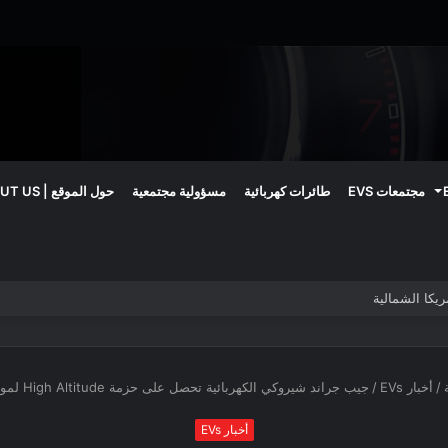
مجتمعات EVS
طائرات كهربائية
مسؤولية مجتمعية
حول الموقع | ABOUT US
/
أخبار EVs
/
جيب جراند شيروكي الكهربائية تحصل على حزمة High Altitude لموديلات 4xe
أخبار EVs