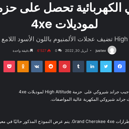
لموديلات 4xe
justev
أبريل 30, 2022
0
6٬527
دقيقة واحدة
فيسبوك
تويتر
لينكدإن
بينتيريست
بو
oklassniki
كي على حزمة High Altitude لموديلات 4xe
جراند شيروكي المكهربة عالية المواصفات.