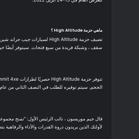
ماهي حزمة High Altitude ؟
سقف ، وشبكة فريدة من سبع فتحات. سيتوفر أيضًا خيار طلاء جديد يسمى Hydro Blue Pearl Coat مع
الحجم. سيتم توفيره للطلب في النصف الثاني من عام 2022 ، إلى جانب خيار لون الطلاء الجديد
لأولئك الذين يريدون ذروة القدرات والأداء والرفاهية ب