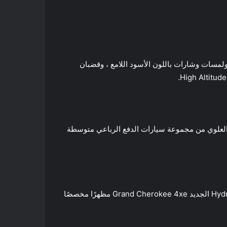
لسيارات جيب جراند شيروكي مجموعة من عجلات الألمنيوم باللون الأسود اللامع مقاس 21 بوصة ، ولمسات وشارات باللون الأسود اللامع ، وقضبان
Grand Cherokee Sum و Summit Reserve 4xe ، والتي تقع في الجزء العلوي من مجموعة سيارات الدفع الرباعي متوسطة
قال جيم موريسون ، نائب الرئيس الأول: “تمنح مجموعة المظهر المذهل للارتفاعات العالية وخيار الطلاء الخارجي الفاخر Hydro Blue الجديد Grand Cherokee 4xe مظهرًا مخصصًا