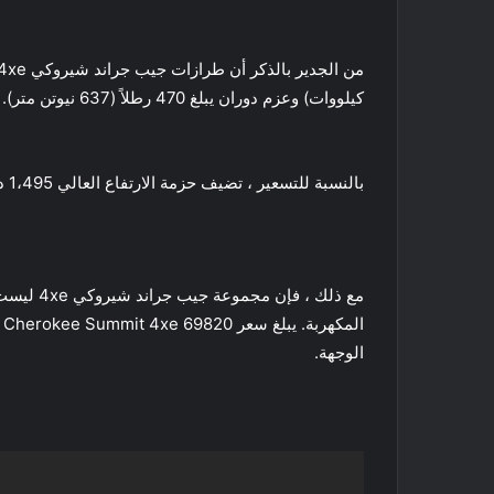
كيلووات) وعزم دوران يبلغ 470 رطلاً (637 نيوتن متر). يمكن أن تغطي الطرز المكهربة 25 ميلاً باستخدام الطاقة الكهربائية وحدها.
بالنسبة للتسعير ، تضيف حزمة الارتفاع العالي 1،495 دولارًا على Summit 4xe و 995 دولارًا على Summit Reserve 4xe.
الوجهة.