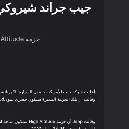
حزمة High Altitude تضيف عجلات الألمنيوم باللون الأسود اللامع ومميزات أخرى
أعلنت شركة جيب الأمريكية حصول السيارة الكهربائية جيب جراند شيرو
وقالت ان تلك الحزمة المميزة ستكون حصري لموديلات 
للعرض العام في 15-24 أبريل 2022.