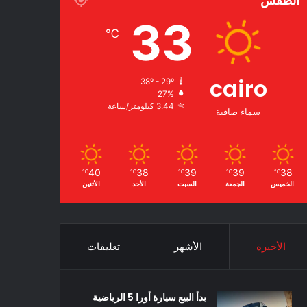
الطقس
33
℃
cairo
38º - 29º
27%
3.44 كيلومتر/ساعة
سماء صافية
40
38
39
39
38
℃
℃
℃
℃
℃
الخميس
الجمعة
السبت
الأحد
الأثنين
الأخيرة
الأشهر
تعليقات
بدأ البيع سيارة أورا 5 الرياضية