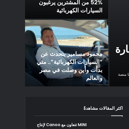
52% من المشترين يرغبون
السيارات الكهربائية
؟
 السيارة
يونيو 21, 2021
محمود مسامير يتحدث عن
يناير 19, 2022
“السيارات الكهربائية”.. متي
 ES600
بدأت وأين وصلت في مصر
سيارة سي
Ca عن شيئين تحتاجهما لإنتاج السيارة MINI Urbanaut هما منصة
والعالم
من Dongfeng
اكثر المقالات مشاهدةً
MINI تتعاون مع Canoo لإنتاج