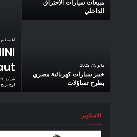
أكثر من 2.6
مبيعات سيارات الاحتراق
الداخلي
أغسطس 6, 022
aut
ئل لسيارات Wuling
مايو 15, 2022
بالأسواق
خبير سيارات كهربائية مصري
يطرح تساؤلات
لوح تزلج
الاسكوتر