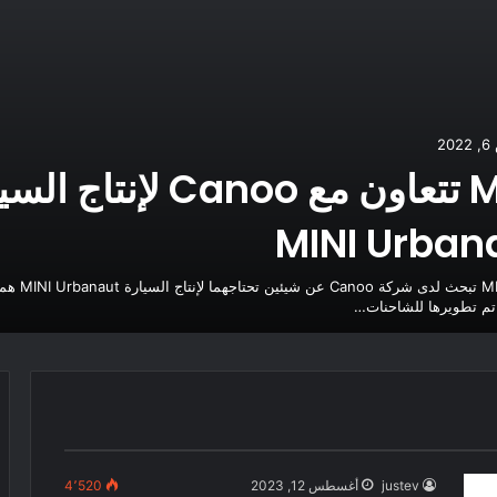
2
MINI تتعاون مع Canoo لإنتاج
MINI Urban
شركة MINI تبحث لدى شركة noo
 تم تطويرها للشاحنات…
justev
أغسطس 12, 2023
4٬520