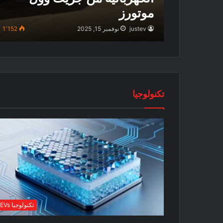
موتورز
justev
نوفمبر 15, 2025
1٬152
تكنولوجيا
تكنولوجيا EVs