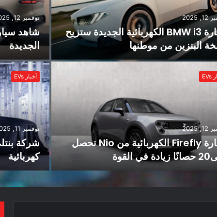
نوفمبر 12, 2025
نوفمب
شاهد سيارة فولكس فاجن ID. UNYX
الجديدة
el Y
أخبار EVs
أخب
نوفمبر 11, 2025
نوفمب
شركة بنتلي تكشف عن أول سيارة
كهربائية
اسعا