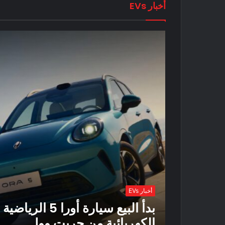
أخبار EVs
أخبار EVs
بدأ البيع سيارة أورا 5 الرياضية
الكهربائية من جريت وول