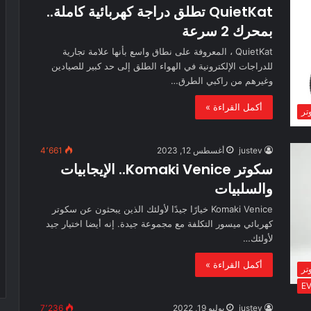
QuietKat تطلق دراجة كهربائية كاملة..
بمحرك 2 سرعة
QuietKat ، المعروفة على نطاق واسع بأنها علامة تجارية
للدراجات الإلكترونية في الهواء الطلق إلى حد كبير للصيادين
وغيرهم من راكبي الطرق…
أكمل القراءة »
تر
justev
أغسطس 12, 2023
4٬661
سكوتر Komaki Venice.. الإيجابيات
والسلبيات
Komaki Venice خيارًا جيدًا لأولئك الذين يبحثون عن سكوتر
كهربائي ميسور التكلفة مع مجموعة جيدة. إنه أيضا اختيار جيد
لأولئك…
أكمل القراءة »
تر
justev
يوليو 19, 2022
7٬236