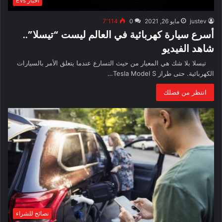
أخبار EVs
justev
مايو 26, 2021
0
7٬114
أسرع سيارة كهربائية في العالم ليست “تيسلا”..
شاهد الفيديو
تيسلا بلا شك هي المعيار من حيث التسارع عندما يتعلق الأمر بالسيارات
الكهربائية. حتى طراز Tesla Model S…
انتظر من فضلك
نصائح للشراء