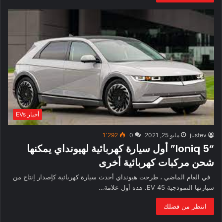
أخبار EVs
justev
مايو 25, 2021
0
1٬292
“Ioniq 5” أول سيارة كهربائية لهيونداي يمكنها
شحن مركبات كهربائية أخرى
في العام الماضي ، طرحت هيونداي أحدث سيارة كهربائية كإصدار إنتاج من
سيارتها النموذجية EV 45. هذه أول علامة…
انتظر من فضلك