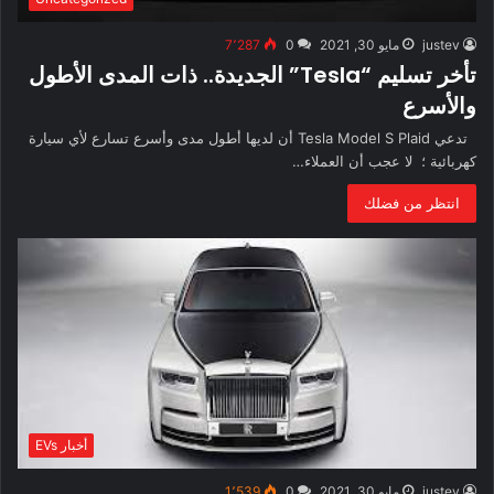
justev
مايو 30, 2021
0
7٬287
تأخر تسليم “Tesla” الجديدة.. ذات المدى الأطول
والأسرع
تدعي Tesla Model S Plaid أن لديها أطول مدى وأسرع تسارع لأي سيارة
كهربائية ؛ لا عجب أن العملاء…
انتظر من فضلك
أخبار EVs
justev
مايو 30, 2021
0
1٬539