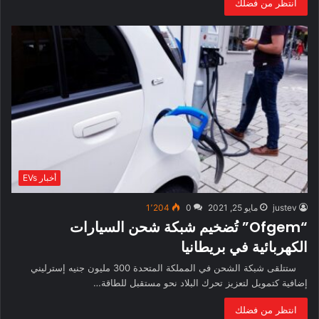
انتظر من فضلك
أخبار EVs
justev
مايو 25, 2021
0
1٬204
“Ofgem” تُضخيم شبكة شحن السيارات
الكهربائية في بريطانيا
ستتلقى شبكة الشحن في المملكة المتحدة 300 مليون جنيه إسترليني
إضافية كتمويل لتعزيز تحرك البلاد نحو مستقبل للطاقة…
انتظر من فضلك