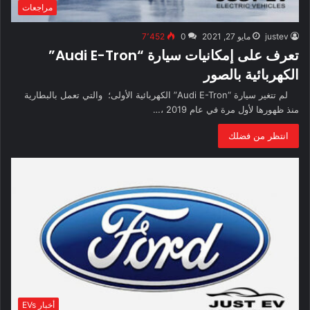
مراجعات
justev
مايو 27, 2021
0
7٬452
تعرف على إمكانيات سيارة “Audi E-Tron”
الكهربائية بالصور
لم تتغير سيارة “Audi E-Tron” الكهربائية الأولى؛ والتي تعمل بالبطارية
منذ ظهورها لأول مرة في عام 2019 ،…
انتظر من فضلك
أخبار EVs