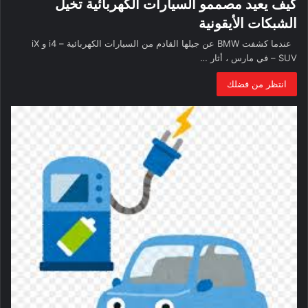
كيف يعيد مصممو السيارات الكهربائية تخيل
الشبكات الأيقونية
عندما كشفت BMW عن جيلها القادم من السيارات الكهربائية – i4 و iX
SUV – في مارس ، أثار …
انتظر من فضلك