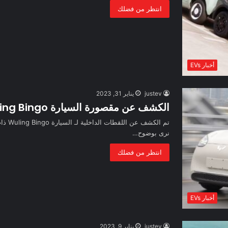
انتظر من فضلك
أخبار EVs
justev
يناير 31, 2023
الكشف عن مقصورة السيارة Wuling Bingo الكهربائية
تم الك
نرى بوضوح…
انتظر من فضلك
أخبار EVs
justev
يناير 9, 2023