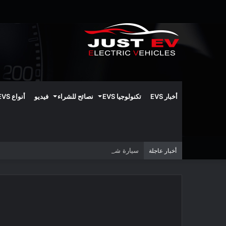
أخبار EVS
تكنولوجيا EVS
نصائح للشراء
فيديو
أنواع EVS
سيارة شاومي YU7 تحصد أعلى جائزة هيكلية في أمريكا الشمالية
أخبار عاجلة