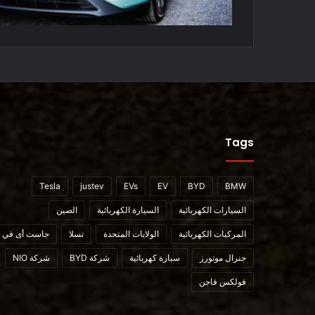
Tags
Tesla
justev
EVs
EV
BYD
BMW
السيارات الكهربائية
السيارة الكهربائية
الصين
المركبات الكهربائية
الولايات المتحدة
تسلا
جاست أى في
جنرال موتورز
سيارة كهربائية
شركة BYD
شركة NIO
فولكس فاجن