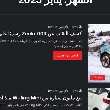
justev
يناير 31, 2023
كشف النقاب عن Zeekr 003 رسميًا على الطرق الأوروبية
بالكامل سيتم إطلاقها…
انتظر من فضلك
أخبار EVs
justev
يناير 31, 2023
بيع مليون سيارة من Wuling Mini منذ اطلاقها
أعلنت SGMW أنه منذ إطلاق Wuling Mini في 24 يوليو 2020 ، وصلت المبيعات العالمية التراكمية لهذا الطراز إلى 1.11…