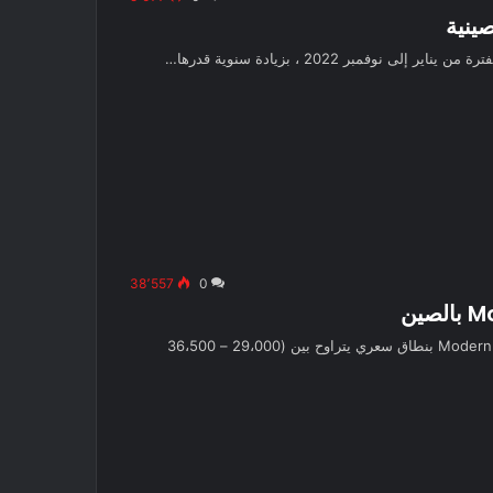
38٬557
0
أطلقت شركة Modern Auto طرازين جديدين من السيارة Modern In بنطاق سعري يتراوح بين (29،000 – 36،500