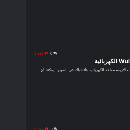
5٬226
0
شف عن اللقطات الداخلية لـ السيارة Wuling Bingo ذات الأربعة مقاعد الكهربائية هاتشباك في الصين. يمكننا أن
5٬077
0