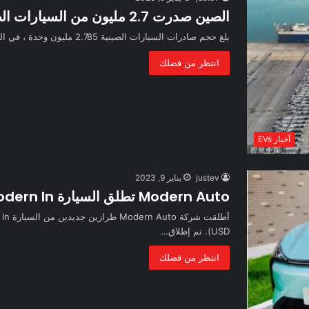
الصين صدرت 2.7 مليون من السيارات الصينية
بلغ حجم صادرات السيارات الصينية 2.785 مليون وحدة ، في الفترة من يناير إلى نوفمبر 2022 ، بزيادة سنوية قدرها…
انتظر من فضلك
أخبار EVs
justev
يناير 9, 2023
Modern Auto تطلق السيارة Modern In بالصين
USD). تم إطلاق…
انتظر من فضلك