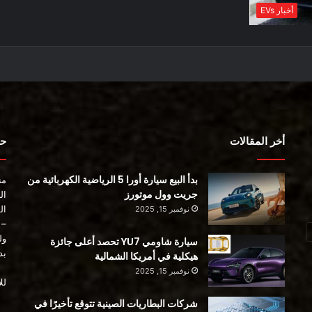
أخبار EVs
أخر المقالات
حول
بدأ البيع سيارة أورا 5 الرياضية الكهربائية من
جريت وول موتورز
ال
ال
نوفمبر 15, 2025
– فيل
ول
سيارة شاومي YU7 تحصد أعلى جائزة
بد
هيكلية في أمريكا الشمالية
نوفمبر 15, 2025
لل
شركات البطاريات الصينية تتوقع تأخيرًا في