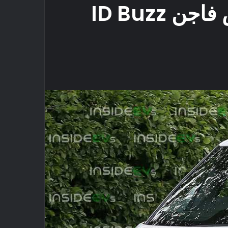
ID Buzz
كيت
Odn