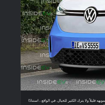
جديدة فولكس فاجن ID Buzz و التي تعرض نموذجًا أوليًا تم تمويهه قليلاً ولا يترك الكثير للخيال. في الواقع ، استنادًا