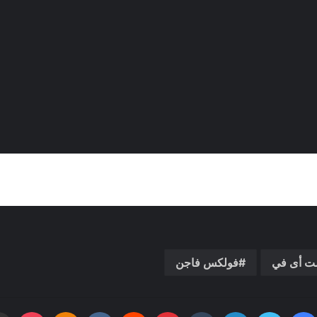
ت أى في
فولكس فاجن
فيسبوك
تويتر
لينكدإن
بينتيريست
بوكي
dnoklassniki