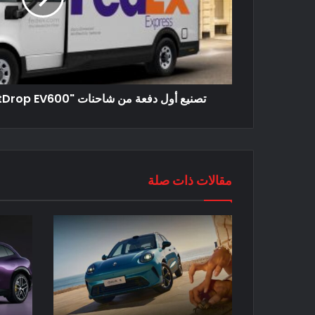
تصنيع أول دفعة من شاحنات "BrightDrop EV600" من جنرال موتورز
مقالات ذات صلة