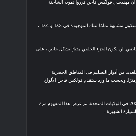
 ممتع أن مهندسي فولكس فاجن قرروا تمويه الشاحنة
الشكل العام لا يزال كما هو. إنها أقل من فولكس فاجن ترانسبورتر ومولتي فان ولها أبعاد مختلفة تمامًا. يبدو أن الواجهة الأمامية ستكون مشابهة تمامًا لتلك الموجودة في ID.3 و ID.4 ،
رياضي. لن يكون الجزء الخلفي مثيرًا بشكل خاص ، على
كون مناسبة للعديد من أدوار التسليم في المناطق الحضرية.
بطاريات من 48 كيلوواط في الساعة إلى 111 كيلو واط في الساعة ويتوقع أن يبلغ أقصى مدى لـ WLTP 550 كيلومترًا. وبحسب ما ورد ستقدم فولكس فاجن الألواح
يذكر أن فولكس واجن أعلنت أنها ستطرح طراز الإنتاج الذي تمت معاينته بواسطة ID Buzz في عام 2022 في أوروبا وفي عام 2023 في الولايات المتحدة. تم عرض هذا المفهوم مرة