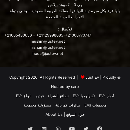
جي 3 – كمبوند بيلاجيو
ولها فرع بكل من مدينة الرياض المملكة العربية السعودية – ودبي بدولة
الامارات العربية المتحدة
للأتصال :
+21005430656 – +21129998085-+21006770747
muslim@justev.net
hisham@justev.net
huda@justev.net
Just Ev
| Proudly
© Copyright 2026, All Rights Reserved |
Hosted by
care
أخبار EVs
تكنولوجيا EVs
نصائح للشراء
فيديو
أنواع EVs
مجتمعات EVs
طائرات كهربائية
مسؤولية مجتمعية
حول الموقع | About Us
بطاريات أيونات الصوديوم
فيسبوك
تويتر
يوتيوب
انستقرام
انستجرام
تويتر