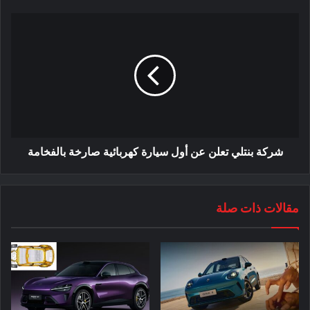
أيضًا أنها ستتوقف عن بيع المركبات التي تعمل بالوقود الأحفوري.
في أبريل ، بلغ عدد السيارات الكهربائية BYD 106.000 وحدة ،
محققة بذلك نموًا مضاعفًا على أساس سنوي.
شركة بنتلي تعلن عن أول سيارة كهربائية صارخة بالفخامة
مقالات ذات صلة
وجاءت شركة CATL في المرتبة الثانية مع 3.05 جيجاوات ساعة من
بطاريات LFP المثبتة على السيارات الكهربائية ، وهو ما يمثل
34.29٪ من حصة سوق LFP. في وقت سابق من شهر مارس ، كانت
الحصة السوقية لشركة CATL مرتفعة لتصل إلى 50.49٪ مع تثبيت