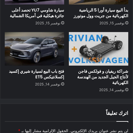
7.02 جيجاوات ساعة من LFP على السيارات الكهربائية مقارنة بـ
بدأ البيع سيارة أورا 5 الرياضية
سيارة شاومي YU7 تحصد أعلى
3.98 جيجاوات ساعة من BYD. انخفضت حصة CATL في السوق
الكهربائية من جريت وول موتورز
جائزة هيكلية في أمريكا الشمالية
بنسبة 12.21٪ في شهر واحد فقط.
نوفمبر 15, 2025
نوفمبر 15, 2025
شراكة ريفيان و فولكس فاجن
فتح باب البيع لسيارة شيري إكسيد
لأنتاج الجيل الجديد من الهندسة
إكسلانتيكس ET5
الكهربائية
نوفمبر 14, 2025
نوفمبر 14, 2025
اترك تعليقاً
لن يتم نشر عنوان بريدك الإلكتروني.
الحقول الإلزامية مشار إليها بـ
*