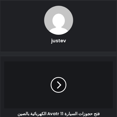
حصة سوق LFP. تم تصميم خلايا بطارية BYD’s Blade استنادًا إلى
خلايا بطارية LFP. تدعي BYD أن بطاريات Blade هي الحل الأكثر
أمانًا للمركبات الكهربائية لأنها تكاد لا تشتعل فيها النيران ، حتى في
حالة تلفها.
تشتهر بطارية LFP بتكلفتها المنخفضة وسلامتها المنخفضة ، لكن
justev
أداءها في درجات الحرارة المنخفضة وكثافة الطاقة ضعيفان. اليوم ،
قامت شركات البطاريات بتحسين أداء بطاريات LFP تدريجيًا. على
سبيل المثال ، في عام 2020 ، أطلقت BYD بطارية Blade. يمكن أن
تصل كثافة الطاقة في نظام بطارية Blade إلى 140Wh / kg ، وهو
ما يمكن مقارنته ببطاريات الليثيوم الثلاثية.
نتائج شركة BYD مع بطاريات LFP
يرتبط أداء BYD في سوق بطاريات الطاقة LFP بشكل إيجابي بأداء
مبيعات السيارات الكهربائية. في وقت سابق من أبريل ، أعلنت BYD
فتح حجوزات السيارة Avatr 11 الكهربائية بالصين