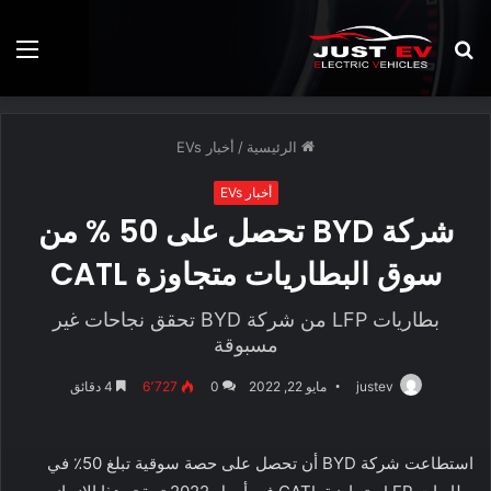
بحث
الق
عن
الرئيسية
/
أخبار EVs
أخبار EVs
شركة BYD تحصل على 50 % من
سوق البطاريات متجاوزة CATL
بطاريات LFP من شركة BYD تحقق نجاحات غير
مسبوقة
justev
مايو 22, 2022
0
6٬727
4 دقائق
استطاعت شركة BYD أن تحصل على حصة سوقية تبلغ 50٪ في