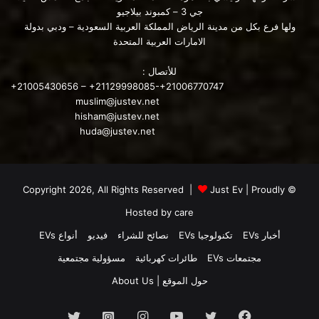
جي 3 – كمبوند بيلاجيو
ولها فرع بكل من مدينة الرياض المملكة العربية السعودية – ودبي بدولة
الامارات العربية المتحدة
Stellantis Group
السيارة الكهربائية بيجو 5008
للأتصال :
بيجو 5008 GT
شركة بيجو
+21005430656 – +21129998085-+21006770747
muslim@justev.net
hisham@justev.net
huda@justev.net
Just Ev
| Proudly
© Copyright 2026, All Rights Reserved |
Hosted by
care
أخبار EVs
تكنولوجيا EVs
نصائح للشراء
فيديو
أنواع EVs
مجتمعات EVs
طائرات كهربائية
مسؤولية مجتمعية
حول الموقع | About Us
فيسبوك
تويتر
يوتيوب
انستقرام
انستجرام
تويتر