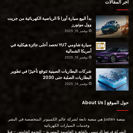
أخر المقالات
بيجو 5008 للإنتاج الكهربائي والإطلاق
كشفت بيجو أنه سيتم تصنيع الجيل القادم 3008 و 5008 في مصنع
بدأ البيع سيارة أورا 5 الرياضية الكهربائية من جريت
Stellantis Sochaux في فرنسا ، ومن المقرر أن يبدأ الإنتاج في عام
وول موتورز
2024. وتستثمر الشركة 200 مليون يورو (216 مليون دولار أمريكي)
نوفمبر 15, 2025
في تحديث خط التصنيع استعدادًا لـ الانتقال إلى متوسط ​​STLA.
سيارة شاومي YU7 تحصد أعلى جائزة هيكلية في
أمريكا الشمالية
المصدر:
نوفمبر 15, 2025
أقرأ أيضا :
شركات البطاريات الصينية تتوقع تأخيرًا في تطوير
البطاريات الصلبة حتى 2030
مواصفات السيارة الكهربائية e-308 من بيجو
نوفمبر 14, 2025
حول الموقع | About Us
محتوى مدفوع
منصة justev هي منصة تابعة لشركة عالم الكمبيوتر المتخصصة في النشر
وخدمات السيارات الكهربائية
الشركة فرعها الرئيسي بالقاهرة العاصمة المصرية – التجمع الخامس – فيلا