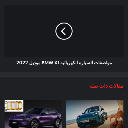
أخبر جيل فيدال ، رئيس التصميم السابق في بيجو (مدير التصميم
مواصفات السيارة الكهربائية BMW X1 موديل 2022
الآن في رينو) موقع AutoExpress في عام 2020 أن الجيل الثالث
5008 سيعطي الأولوية للتطبيق العملي ، ويتجه نحو تصميم مربّع
سيظل يبدو “مذهلاً”. نظرًا لأن السيارة الكهربائية بيجو 5008 تُباع
مقالات ذات صلة
أيضًا في الصين ، حيث يتم إعطاء الأولوية لمساحة الأرجل في المقعد
الخلفي ، يمكن إعادة المقاعد الخلفية ذات الخمسة مقاعد للخلف
لتحسين مساحة الأرجل في المقعد الخلفي ، حتى إذا كان ذلك يضر
بالمساحة الموجودة في صندوق السيارة.
ألمح فيدال إلى أن بيجو ستصمم 5008 أكثر عملية في الجيل التالي