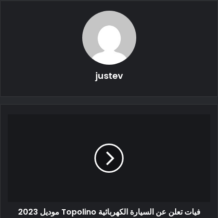
P74 ومن المتوقع أن يكون متاحًا في تكوينات خمسة وسبعة مقاعد.
سيكون البديل ذو السبعة مقاعد خيارًا يضيف صفًا ثالثًا من المقاعد
التي تتغذى على مساحة الصندوق الخلفي حيث سيظل البعد الكلي
للمركبة كما هو.
justev
بيجو 5008 الصورة الداخلية:
ستشهد السيارة الكهربائية بيجو 5008 أبعادًا مربعة لكابينة أكثر
اتساعًا وحتى نسخة فاخرة من خمسة مقاعد يمكن أن تذهب إلى
الأسواق التي تتطلب مساحة أكبر للأرجل في الخلف.
فيات تعلن عن السيارة الكهربائية Topolino موديل 2023