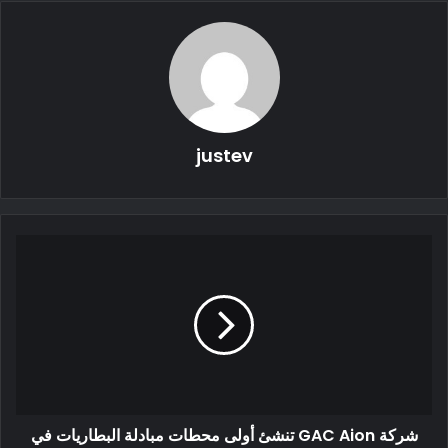
اشتهر لينكولن في الأصل لسيارات السيدان الفاخرة مثل كونتيننتال ،
وقد ارتبط مؤخرًا بسيارات الدفع الرباعي مثل أفياتور.
justev
في الواقع ، تتوفر سيارة الدفع الرباعي Aviator و سيارة Corsair
حاليًا كمركبات PHEV ، على الرغم من أن شركة لينكولن ليس لديها
أي سيارات كهربائية خالصة BEVs باسمها … على الأقل ليس بعد.
في وقت سابق من هذا الشهر ، بثت لينكولن مقطع فيديو قصيرًا على
قنوات التواصل الاجتماعي الخاصة بها لإثارة مفهوم جديد لسيارات
الدفع الرباعي.
شركة GAC Aion تنشئ أولى محطات مبادلة البطاريات في