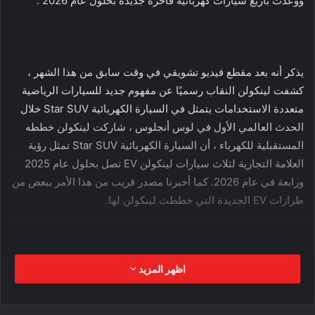
ووعدت بأربع سيارات كهربائية فاخرة جديدة بحلول عام 2026 .
يذكر أنه بعد مقطع فيديو تشويقي في وقت سابق من هذا الشهر ،
كشفت لينكولن النقاب رسميًا عن مفهوم جديد للسيارات الرياضية
متعددة الاستخدامات يتمثل في السيارة الكهربائية Star SUV خلال
الحدث العالمي الأول في لوس أنجلوس ، شاركت لينكولن خططه
المستقبلية للكهرباء ، أن السيارة الكهربائية Star SUV تمثل رؤية
العلامة التجارية لثلاث سيارات لينكولن EV تصل بحلول عام 2025
ورابعة في عام 2026. كما أخبرنا مصدر قريب من هذا الأمر ببعض من
طرازات EV الجديدة التي خططت لينكولن لها.
نبذة عن السيارة الكهربائية Star SUV
اظهر المزيد
شركة لينكولن موتور هي شركة أمريكية لصناعة السيارات الفاخرة
مملوكة بالكامل لشركة فورد موتور منذ عشرينيات القرن الماضي.