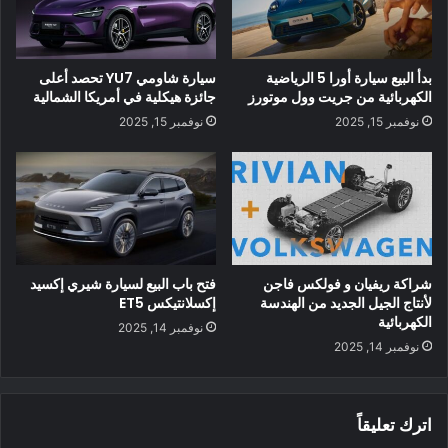
بدأ البيع سيارة أورا 5 الرياضية
سيارة شاومي YU7 تحصد أعلى
الكهربائية من جريت وول موتورز
جائزة هيكلية في أمريكا الشمالية
نوفمبر 15, 2025
نوفمبر 15, 2025
نظرًا لأن هذا مجرد مفهوم ، فليس لدينا أي مواصفات ، ولكن نجمة
تمثل لغة التصميم التي يمكننا توقع رؤيتها في نماذج الإنتاج
شراكة ريفيان و فولكس فاجن
فتح باب البيع لسيارة شيري إكسيد
المستقبلية من لينكولن كـ “مساعدين رقميين”. يمكنك التحقق من
لأنتاج الجيل الجديد من الهندسة
إكسلانتيكس ET5
بعض ميزات التصميم الرائعة في الفيديو أدناه.
الكهربائية
نوفمبر 14, 2025
نوفمبر 14, 2025
اترك تعليقاً