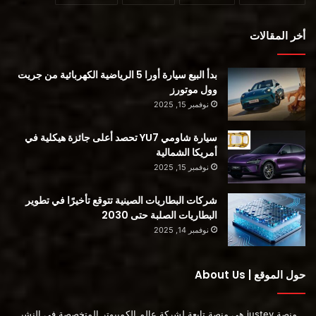
ليقولوه عن Star Concept وبعض تقنياتها التي ستكون موجودة في
السيارات الكهربائية المستقبلية ، لكن رئيس لينكولن Joy Falotico
أخر المقالات
قال إنه الأفضل (آسف السيد فارلي):
بدأ البيع سيارة أورا 5 الرياضية الكهربائية من جريت
مع دخول لينكولن الفصل التالي في انتقالنا إلى مستقبل خالٍ من
وول موتورز
الانبعاثات ، فإن لينكولن ستار الاختبارية ستقود الطريق لمجموعة
نوفمبر 15, 2025
سياراتنا الكهربائية بالكامل. إنه مثال ممتاز على كيفية إعادة تعريف
الفخامة للجيل القادم حيث نعمل على تحويل السيارة إلى مساحة
سيارة شاومي YU7 تحصد أعلى جائزة هيكلية في
ثالثة – مكان ملاذ حقيقي – لعملائنا.
أمريكا الشمالية
نوفمبر 15, 2025
شركات البطاريات الصينية تتوقع تأخيرًا في تطوير
البطاريات الصلبة حتى 2030
نوفمبر 14, 2025
حول الموقع | About Us
منصة justev هي منصة تابعة لشركة عالم الكمبيوتر المتخصصة في النشر