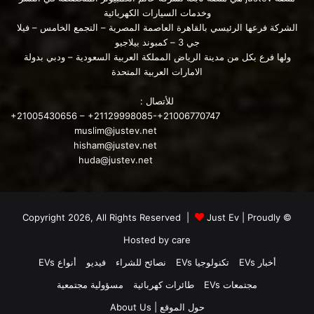
وخدمات السيارات الكهربائية
ارتفعت مبيعات لينكولن العالمية بنسبة 7٪ في عام 2021 ، وهي
الشركة فرعها الرئيسي بالقاهرة العاصمة المصرية – التجمع الخامس – فيلا
أفضل بطاقة تقرير صانعة للسيارات منذ 21 عامًا. وفقًا لشركة صناعة
جي 3 – كمبوند بيلاجيو
السيارات الأمريكية ، فإنها تتطلع إلى بناء هذا الزخم وتتوقع أن تحقق
ولها فرع بكل من مدينة الرياض المملكة العربية السعودية – ودبي بدولة
أكثر من نصف حجمها العالمي بالكامل بحلول عام 2025. ولكن ما
الامارات العربية المتحدة
هي المركبات الكهربائية التي يمكن أن نتوقعها من لينكولن؟
للأتصال :
+21005430656 – +21129998085-+21006770747
muslim@justev.net
hisham@justev.net
huda@justev.net
Just Ev
| Proudly
© Copyright 2026, All Rights Reserved |
Hosted by
care
أخبر مصدر مطلع على هذه المسألة Electrek أن اثنتين من أربع
أخبار EVs
تكنولوجيا EVs
نصائح للشراء
فيديو
أنواع EVs
سيارات كهربائية مخططة من لينكولن ستصل في غضون أشهر من
مجتمعات EVs
طائرات كهربائية
مسؤولية مجتمعية
بعضها البعض وستكون إصدارات كهربائية بالكامل من Aviator و
حول الموقع | About Us
Corsair.