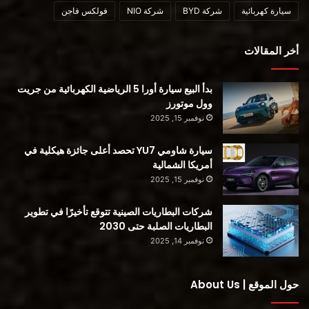
سيارة كهربائية
شركة BYD
شركة NIO
فولكس فاجن
أخر المقالات
بدأ البيع سيارة أورا 5 الرياضية الكهربائية من جريت
وول موتورز
نوفمبر 15, 2025
سيارة شاومي YU7 تحصد أعلى جائزة هيكلية في
بالإضافة إلى ذلك ، شاركت شركة BrightDrop في أن نظامها
أمريكا الشمالية
الأساسي للبرمجيات ، الذي يشار إليه حاليًا ببساطة وأنيق باسم
نوفمبر 15, 2025
“BrightDrop Software” ، سيشهد تغيير الاسم أيضًا … ولكن ليس
شركات البطاريات الصينية تتوقع تأخيرًا في تطوير
بعد. تقول الشركة أنها ستأتي قريبًا. من المحتمل أنهم يكافحون قليلاً
البطاريات الصلبة حتى 2030
لأن “erawtfoS porDtghirB” لا يحتوي على نفس الحلقة إلى الوراء
نوفمبر 14, 2025
مثل “Trace”.
حول الموقع | About Us