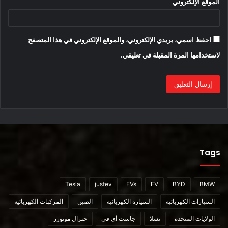
وهي كلمة شائعة في أهداف جنرال موتورز للكهرباء من حيث عدم
الموقع الإلكتروني
حدوث أي حوادث أو انبعاثات صفرية أو ازدحام. إليك تشكيلة سيارات
BrightDrop الجديدة الخاصة بك:
احفظ اسمي، بريدي الإلكتروني، والموقع الإلكتروني في هذا المتصفح
السيارة EV600 أسمها الآن Zevo 600
لاستخدامها المرة المقبلة في تعليقي.
السيارة EV410 أسمها الىن Zevo 400
سيُطلق الآن على العربة الكهربائية EP1 اسم BrightDrop Trace ،
وهو “عربة إلكترونية”
Tags
Tesla
justev
EVs
EV
BYD
BMW
السيارات الكهربائية
السيارة الكهربائية
الصين
المركبات الكهربائية
الولايات المتحدة
تسلا
جاست أى في
جنرال موتورز