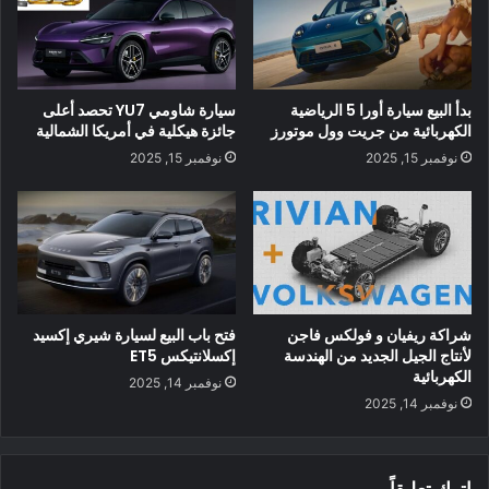
بدأ البيع سيارة أورا 5 الرياضية
سيارة شاومي YU7 تحصد أعلى
الكهربائية من جريت وول موتورز
جائزة هيكلية في أمريكا الشمالية
شاركت شركة BrightDrop خبر تغيير علامتها التجارية في بيان
نوفمبر 15, 2025
نوفمبر 15, 2025
صحفي ، موضحًا السبب وراء القرار:
لإضفاء الحيوية على نظام توصيل عالمي المستوى ، يسعدنا مشاركة
أسماء مميزة ومميزة جديدة لعربات التوصيل الكهربائية والعربات
الكهربائية التي تتماشى بشكل وثيق مع مهمتنا وهدفنا المتمثل في
إزالة الكربون من عمليات التسليم في الميل الأخير.
شراكة ريفيان و فولكس فاجن
فتح باب البيع لسيارة شيري إكسيد
لأنتاج الجيل الجديد من الهندسة
إكسلانتيكس ET5
الكهربائية
نوفمبر 14, 2025
نوفمبر 14, 2025
اترك تعليقاً