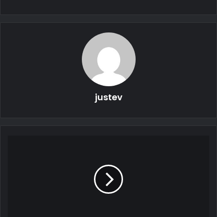
القسم الجديد في معرض CES 2021 ، كشفت أيضًا عن أول سيارة
من شركة BrightDrop هي EV600 وقد سميت على اسم 600 قدم
مكعب من مساحة الشحن. في ذلك الوقت ، شارك Barra أيضًا في
أن FedEx قد وقعت بالفعل على أول 500 من خط التجميع. بدأت
عمليات التسليم هذه في ديسمبر الماضي ، وتبعها طلب بقيمة 1500
أخرى في أوائل يناير.
justev