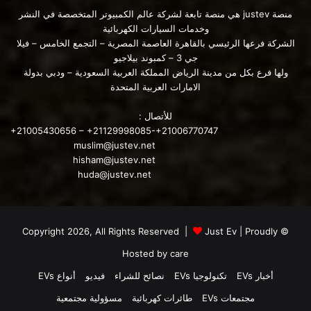
المصدر :
منصة justev هي منصة تابعة لشركة عالم الكمبيوتر المتخصصة في النشر
وخدمات السيارات الكهربائية
الشركة فرعها الرئيسي بالقاهرة العاصمة المصرية – التجمع الخامس – فيلا
https://electrek.co/2022/04/01/gms-brightdrop-rebrands-
جي 3 – كمبوند بيلاجيو
its-electric-delivery-vehicles-and-carts-with-more-
ولها فرع بكل من مدينة الرياض المملكة العربية السعودية – ودبي بدولة
cohesive-names/
الامارات العربية المتحدة
للأتصال :
+21005430656 – +21129998085-+21006770747
muslim@justev.net
أقرأ أيضا:
hisham@justev.net
huda@justev.net
تصنيع أول دفعة من شاحنات “BrightDrop EV600” من جنرال
موتورز
Just Ev
| Proudly
© Copyright 2026, All Rights Reserved |
محتوى مدفوع
Hosted by
care
أخبار EVs
تكنولوجيا EVs
نصائح للشراء
فيديو
أنواع EVs
مجتمعات EVs
طائرات كهربائية
مسؤولية مجتمعية