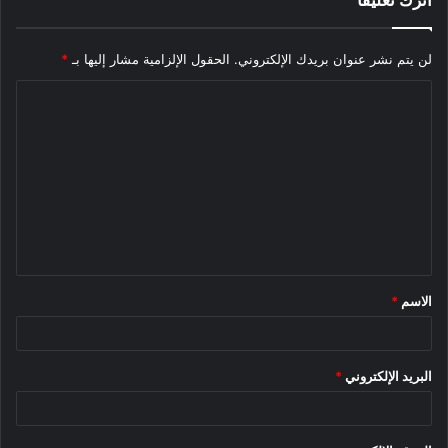
لن يتم نشر عنوان بريدك الإلكتروني.
الحقول الإلزامية مشار إليها بـ
*
ا
ل
ت
ع
ل
ي
ق
الاسم
*
*
أسماء شاحنات شركة BrightDrop الجديدة
من الآن فصاعدًا ، تقوم سيارات التوصيل التابعة لـ شركة
BrightDrop بإسقاط “EV” لصالح “Zevo” والتي تعد إشارة إلى كل
البريد الإلكتروني
*
من المركبات الخالية من الانبعاثات (ZEVs) والمركبات الكهربائية.
ووفقًا للشركة ، فإن التسمية الجديدة هي أيضًا تلاعب بـ “الصفر” –