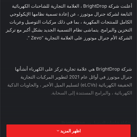
أعلنت شركة BrightDrop ، العلامة التجارية للشاحنات الكهربائية
التابعة لشركة جنرال موتورز ، عن إعادة تسمية نظامها الإيكولوجي
الكامل للمنتجات المكهربة ، بما في ذلك مركبات التوصيل وعربات
التخزين والبرامج. يتماشى نظام التسمية الجديد بشكل أكبر مع تركيز
الشركة الأم جنرال موتورز على العلامة التجارية “Zevo “.
شركة BrightDrop هي علامة تجارية تركز على الكهرباء أنشأتها
جنرال موتورز في أوائل عام 2021 لتطوير المركبات التجارية
الخفيفة الكهربائية (eLCVs) لتسليم الميل الأخير ، والحاويات الذكية
الكهربائية ، والبرامج المستندة إلى السحابة.
تشكيلة شاحنات التوصيل من BrightDrop
اظهر المزيد
عندما أعلنت ماري بارا ، الرئيس التنفيذي لشركة جنرال موتورز ، عن