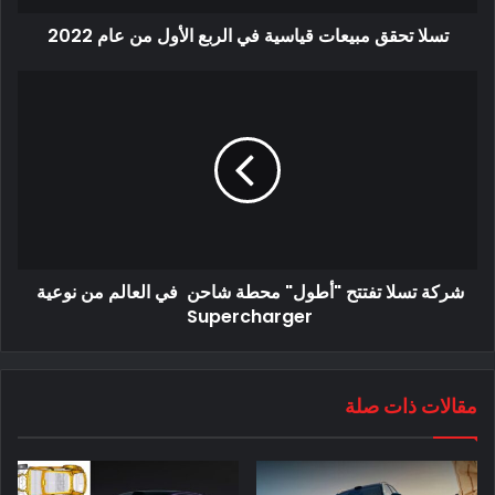
تسلا تحقق مبيعات قياسية في الربع الأول من عام 2022
اليوم ، تتكون تشكيلة شركة BrightDrop من السيارات الكهربائية
من ثلاثة منتجات: شاحنات التوصيل الكهربائية EV600 و EV410
وعربة التخزين EP1. يتم تشغيلها جميعًا بواسطة منصة برمجيات
مملوكة من شركة BrightDrop.
شركة تسلا تفتتح "أطول" محطة شاحن في العالم من نوعية
Supercharger
مقالات ذات صلة