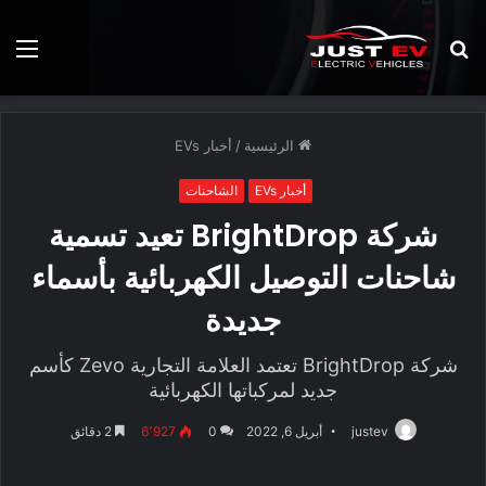
بحث
الق
عن
الرئيسية
/
أخبار EVs
أخبار EVs
الشاحنات
شركة BrightDrop تعيد تسمية
شاحنات التوصيل الكهربائية بأسماء
جديدة
شركة BrightDrop تعتمد العلامة التجارية Zevo كأسم
جديد لمركباتها الكهربائية
justev
أبريل 6, 2022
0
6٬927
2 دقائق