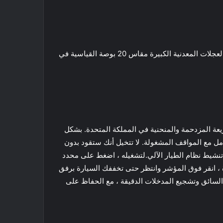
يقتبس تسلا معامل سحب يبلغ 0.23 فقط ، وتنقسم السيارة بالفعل في الهواء بهدوء وبأقل قدر من الضجة. هناك بعض الإبهار من العجلات المعدنية الكبيرة مقاس 20 بوصة القياسية في
ريعة المزدحمة والمنحنية في المملكة المتحدة. بشكل
عامل مع المواقف المشغولة. لا تتخيل أنك ستقود بدون
اك ثلاثة تجاوزات ، فسيتم إلغاء تنشيط نظام الطيار الآلي.لتشغيله ، اضغط على محدد
رة ، انقر فوق المؤشر وانتظر حتى تخففك السيارة برفق
ء السائق وتشجيع المدخلات الدقيقة ، مع الحفاظ على