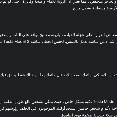
والحاجز منخفض ، مما يعني أن الرؤية للأمام واضحة وقادرة ، حتى لو لم 
والأرضية مسطحة بشكل مريح.
بض الدوارة على عجلة القيادة ، وأربعة مفاتيح نوافذ على الباب و (مدفون
شحن اللاسلكي لهاتفك. ومع ذلك ، فإن هاتفك يجلس هناك فقط يحدق فيك و
تعتبر مقصورة الركاب الخلفية في السيارة الكهربائية Tesla Model 3 ذكية بشكل خاص ، حيث 
ة لأقدام شخص خامس. سيجد أولئك الموجودون في الخلف رؤوسهم قريبة من
 سكة حديدية ضخمة فوق النافذة.