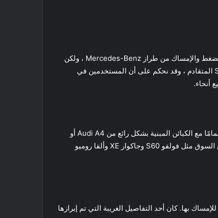
أي شخص يقود سيارة Tesla Model S (أو ، في الواقع ، أي سيارة كهربائية). لا تزال هناك مزايا مثل فرامل الانتظار التي تعمل بالضغط والإمساك من طراز Mercedes-Benz ، ولكن
تم الآن التخلص من أي بقايا متبقية من مجموعة مفاتيح Daimler. الجودة جيدة بما فيه الكفاية هنا. إنه تغيير تدريجي على الطراز S المتقادم ، وقد نحكم على أن المستخدمين في
 أنحاء.
صلابة الجسم ممتازة ، والمقصورة خالية من الصرير على أقسى الطرق . لكن المعايير عالية في هذا القطاع ولا يمكن أن تتعايش تمامًا مع الكبائن المبنية بشكل رائع من Audi A4 أو
BMW 3-series. إنه مبني جيدًا ، لكنه يفتقر إلى آخر 10٪ من الثقل والدقة – وهو أكثر من كافٍ للعيش مع لاعبي اليسار في قطاع السوق مثل فولفو S60 وجاكوار XE وألفا روميو
مساك بها. كان أحد التفاصيل الغريبة التي تم إبرازها