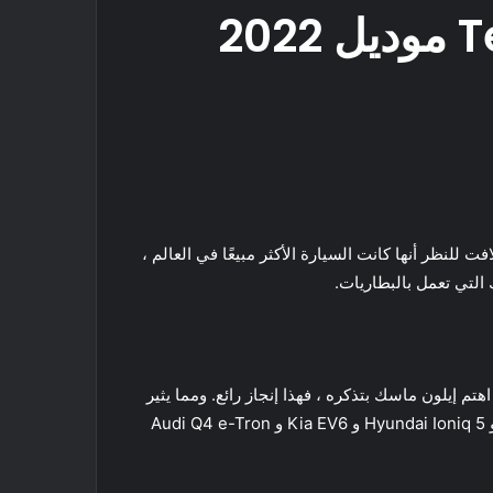
كيت
Odn
كون الوحيدون ، لأنه من اللافت للنظر أنها كانت السيارة الأكثر مبيعًا في العالم ،
التي تعمل بالبطاريات.
مرات أكثر مما اهتم إيلون ماسك بتذكره ، فهذا إنجاز رائع. ومما يثير
الإعجاب أيضًا كيف استمرت شعبية الطراز 3 ، حتى مع تضاؤل ​​ميزة المحرك الأول في تسلا ووصول المنافسين مثل Polestar 2 و Hyundai Ioniq 5 و Kia EV6 و Audi Q4 e-Tron