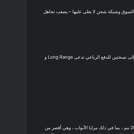
ي السوق وشبكة شحن لا يعلى عليها – يصعب تجاهل
هناك ثلاثة أنواع مختلفة من السيارة الكهربائية Tesla Model 3 معروضة للبيع حاليًا: الطراز العادي ذو الدفع الخلفي 3 ، بالإضافة إلى نسختين للدفع الرباعي تدعى Long Range و
السيارة الكهربائية Tesla Model 3 شكلها مضغوط نسبيًا ، وأبعاده المتواضعة سوف تدهشك . يبلغ طولها 4694 مم وعرضها 2088 مم ، بما في ذلك مرايا الأبواب ، وهي أقصر من