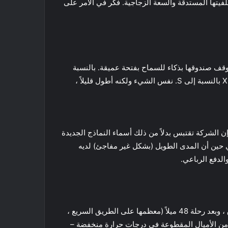
ها تمكنت من الحفاظ على تميزها في Tesla بفضل أنفها المنخفض وخلفيتها المستدقة والسعة الزجاجية. فكر في الأمر على
كانت تلك التي يتوقف صندوقها بذكاء للسماح بفتحة عميقة. بالنسبة
لأولئك الذين يبحثون عن مزيد من التطبيق العملي ، فإننا نقترح تسلا طراز Tesla Y ، والذي يمثل بالنسبة إلى 3 ما يمثله النموذج X بالنسبة إلى S. نفس الشيء ولكنه أطول قليلاً ،
استبدالها كل عام ، فإن الشركة تقتبس بدلاً من ذلك أسماء النماذج الجديدة
حتوي الطراز 3 على مستوى الدخول على مدى WLTP يبلغ 305 أميال ، ويمتد الأداء إلى 340 ميلاً ، في حين أن المدى الطويل (بشكل غير مفاجئ) لديه
في حين سيارة Standard Range Plus (وهو ما كان يُطلق عليه اسم الطراز 3 للمبتدئين) يشير إلى أن لديها 219 ميلاً من النطاق ، وبعد رحلة 48 ميلاً (معظمها على الطريق السريع ،
ا قيد التشغيل) انخفض هذا الرقم إلى 160 ميلاً. لذلك لا يزال الطراز 3 يفقد نطاقًا أكبر من الأميال المقطوعة في درجات حرارة منخفضة –