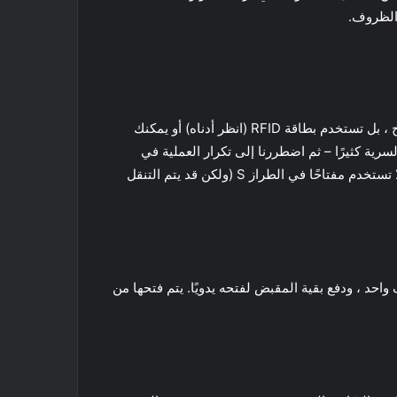
 الظروف.
حتى عندما تقترب من الجزء الداخلي لـ Tesla Model 3 ، فمن الواضح أن هذه السيارة تفعل الأشياء بشكل مختلف. لا يوجد مفتاح ، بل تستخدم بطاقة RFID (انظر أدناه) أو يمكنك
انتهى بنا الأمر بتحريك البطاقة لأعلى ولأسفل العمود B للعثور على البقعة السرية كثيرًا – ثم اضطررنا إلى تكرار العملية في
الداخل ، على الكونسول الوسطي ، قبل أن تنطلق السيارة. يبدو هذا بمثابة خطوة إلى الوراء من سلسلة المفاتيح التقليدية التي لا تستخدم مفتاحًا في الطراز S (ولكن قد يتم التنقل
واحد ، ودفع بقية المقبض لفتحه يدويًا. يتم فتحها من