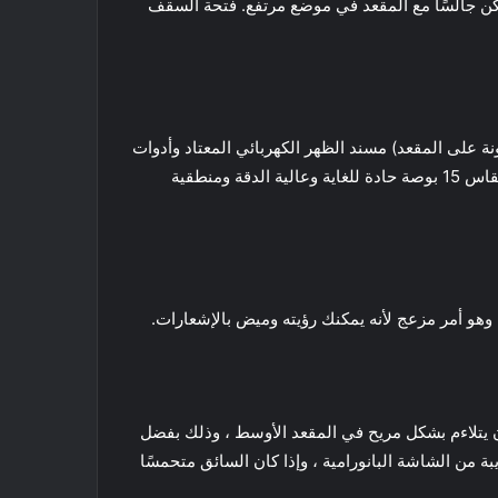
تكن جالسًا مع المقعد في موضع مرتفع. فتحة السقف
ة على المقعد) مسند الظهر الكهربائي المعتاد وأدوات
الضبط. إنه مرتب وجميل – إذا كنت تحب التحكم في كل شيء من شاشة تعمل باللمس. لحسن الحظ ، شاشة Tesla Model 3 مقاس 15 بوصة حادة للغاية وعالية الدقة ومنطقية
هو أمر مزعج لأنه يمكنك رؤيته وميض بالإشعارات.
يمكن لشخص بالغ طويل القامة أن يتلاءم بشكل مريح في المقعد الأوسط ، وذلك بفضل
 الشاشة البانورامية ، وإذا كان السائق متحمسًا