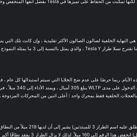
السيارات الكهربائية مثل BMW 3 Series و Audi A4 ، لكن
ف و مؤخرة تسلا الموديل S ، لكن هذه هي النهاية الخلفية لصالون الصالون الأكثر تقليدية ، وإن 
 الإشارة إلى أن سعة البطارية لم تؤكدها Tesla هذه الأيام. ربما حرصًا على عدم ضخ الخلايا التي سيتم 
التي لا تحتوي على أرقام.ي
مع التدفئة والمقاعد المُدفأة والستيريو كله