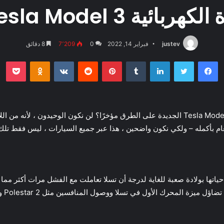
Tesla Model موديل 2022
justev
فبراير 14, 2022
0
7٬209
8 دقائق
فيسبوك
تويتر
لينكدإن
بينتيريست
بو
oklassniki
هل تعتقد أنك شاهدت الكثير من السيارة الكهربائية Tesla Model 3 الجديدة على الطرق مؤخرًا؟ لن ن
عام بأكمله – ولكي نكون واضحين ، هذا عبر جميع السيارات ، ليس فقط تلك 
 الكهربائية Tesla Model 3 التي بدأت حياتها بولادة صعبة للغاية لدرجة أن تسلا تعاملت مع الفشل 