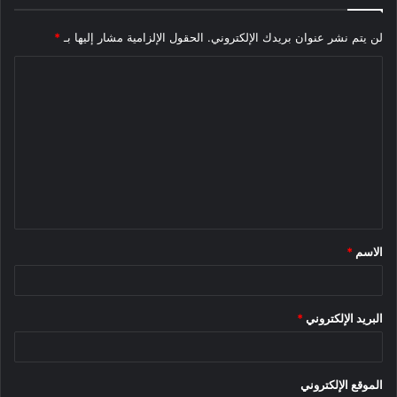
سيبدأ الإنتاج في الربع الأول من عام 2024 (يناير – مارس 2024) ،
والإنتاج السنوي المستهدف هو 40 جيجاوات ساعة. يجب أن يزود هذا
لن يتم نشر عنوان بريدك الإلكتروني.
الحقول الإلزامية مشار إليها بـ
*
المصنع جميع السيارات الكهربائية Stellantis EVs المصنوعة في
ا
أمريكا.
ل
ت
ع
تاريخ إطلاق السيارة الكهربائية Jeep Wagoneer
ل
ألمح Meunier إلى أن السيارة الكهربائية Jeep Wagoneer ستظهر
ي
لأول مرة في الوقت الذي من المقرر فيه أن تجري عائلة Wagoneer
ق
عملية تجميل ، والتي من المتوقع أن تكون في منتصف عام 2024.
الاسم
*
*
أصدرت Jeep إعلانًا تشويقيًا (صورة مميزة) ، وقمنا بتحسينه لإظهار
المزيد من تصميمها الحصري في المقدمة.تخطط Stellantis لإطلاق
ثماني سيارات كهربائية جديدة في غضون 3-4 سنوات القادمة ، و
البريد الإلكتروني
*
Grand Wagoneer EV هي من بين الطرز. أعلنت جيب أنها ستحصل
على عرض كهربائي خالص واحد في كل فئة سيارات الدفع الرباعي
بحلول عام 2025.
الموقع الإلكتروني