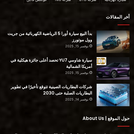
الكشف عن جيب Renegade و Compass e-Hybrids الجديدتين
أخر المقالات
كل ما تريد معرفته عن سيارة جيب جراند شيروكي 4xe
بدأ البيع سيارة أورا 5 الرياضية الكهربائية من جريت
وول موتورز
محتوى مدفوع
نوفمبر 15, 2025
سيارة شاومي YU7 تحصد أعلى جائزة هيكلية في
أمريكا الشمالية
نوفمبر 15, 2025
شركات البطاريات الصينية تتوقع تأخيرًا في تطوير
Jeep
السيارة الكهربائية Jeep Wagoneer
البطاريات الصلبة حتى 2030
سيارات الدفع الرباعي الكهربائية
نوفمبر 14, 2025
حول الموقع | About Us