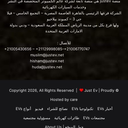
منصة justev هي منصة تابعة لشركة عالم الكمبيوتر المتخصصة في النشر
وخدمات السيارات الكهربائية
الشركة فرعها الرئيسي بالقاهرة العاصمة المصرية – التجمع الخامس – فيلا
جي 3 – كمبوند بيلاجيو
ولها فرع بكل من مدينة الرياض المملكة العربية السعودية – ودبي بدولة
الامارات العربية المتحدة
للأتصال :
+21005430656 – +21129998085-+21006770747
muslim@justev.net
hisham@justev.net
huda@justev.net
Just Ev
| Proudly
© Copyright 2026, All Rights Reserved |
Hosted by
care
أخبار EVs
تكنولوجيا EVs
نصائح للشراء
فيديو
أنواع EVs
مجتمعات EVs
طائرات كهربائية
مسؤولية مجتمعية
حول الموقع | About Us