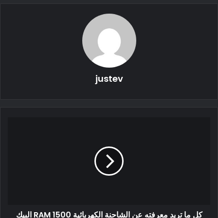
تصميم السيارة الكهربائية Jeep Wagoneer
قد لا تكون السيارة الكهربائية Jeep Wagoneer ذات مظهرها
الخاص. نظرًا لأن عملاء Grand Wagoneer يفضلون التصميم الأنيق
والرجولي والمدرسة القديمة نسبيًا ، فقد لا يقوم فريق التصميم
بقيادة Mark Allen بتطبيق “مجموعة بدء التشغيل” EV مثل مخروط
الأنف السلس وإبرازات زرقاء وعجلات مغلقة (محسّنة للهواء) . حتى
justev
إذا تم إغلاق الشبكة العلوية ، فيجب أن تتميز بالقواطع المألوفة
للحفاظ على تأثير الفتحات السبع المميزة. توقع أن يكون منفذ
الشحن موجودًا على الرفراف الأمامي الأيسر ، مما يتيح ركنًا مريحًا
عند توصيلها.
سعر السيارة الكهربائية Jeep Grand Wagoneer
في المائدة المستديرة Jeep APAC في 13 يوليو 2021 ، سألت
TopElectricSUV كريستيان مونييه ما إذا كانت Wagoneer EV
ستصبح أغلى سيارة جيب وكيف يمكن تبرير السعر. أشار Meunier
كل ما تريد معرفته عن الشاحنة الكهربائية RAM 1500 البيك