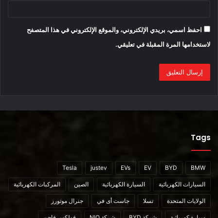
احفظ اسمي، بريدي الإلكتروني، والموقع الإلكتروني في هذا المتصفح
مبيعات جيب جراند واجونير
لاستخدامها المرة المقبلة في تعليقي.
في الربع الرابع من عام 2021 ، باعت Jeep 7،892 وحدة من توأمي
Wagoneer في الولايات المتحدة ، مع 5،307 وحدة قادمة من
Wagoneer و 2،585 وحدة قادمة من Grand Wagoneer. كان هذا
هو الربع الأول الكامل من المبيعات لعائلة Wagoneer الجديدة كليًا.
انتهت Grand Wagoneer عام 2021 ببيع 2675 وحدة ، بينما سجلت
Wagoneer الأقل تكلفة ضعف هذا الرقم تقريبًا في نهاية العام –
5349 وحدة.
Tags
المصدر :
Tesla
justev
EVs
EV
BYD
BMW
https://topelectricsuv.com/news/jeep/jeep-grand-
السيارات الكهربائية
السيارة الكهربائية
الصين
المركبات الكهربائية
wagoneer-ev-release/
الولايات المتحدة
تسلا
جاست أى في
جنرال موتورز
أقرأ ايضا :
سيارة كهربائية
شركة BYD
شركة NIO
فولكس فاجن