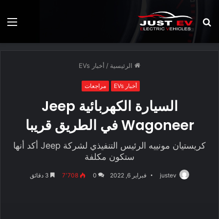
بحث
الق
عن
الرئيسية
/
أخبار EVs
أخبار EVs
مراجعات
السيارة الكهربائية Jeep
Wagoneer في الطريق قريبا
كريستيان مونييه الرئيس التنفيذي لشركة Jeep أكد أنها
ستكون مكلفة
justev
فبراير 6, 2022
0
7٬708
3 دقائق