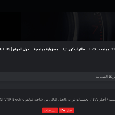
مجتمعات EVS
طائرات كهربائية
مسؤولية مجتمعية
حول الموقع | ABOUT US
سية
/
أخبار EVs
/
تحسينات ثورية بالجيل التالي من شاحنة فولفو VNR Electric الكهربائية
أخبار EVs
الشاحنات