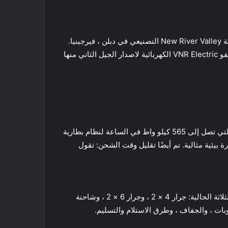
بدأت شركة شاحنات فولفو الإنتاج التجاري لطراز شاحنة فولفو VNR Electric الكهربائية في منتصف عام 2021 في مصنع الشركة New River Valley التصنيعي في دبلن ، فيرجينيا.
على مدار العام الماضي ، كانت فولفو تجمع بيانات تشغيلية قيمة من العملاء الأوائل. من اجل تحسين قدرات وامكانيات شاحنة فولفو VNR Electric الكهربائية لاصدار الجيل الثاني منها
تقول فولفو إن تحسينات البطارية في شاحنة فولفو VNR Electric الكهربائية أدت إلى زيادة تصل إلى 40٪ في سعة التخزين ، والتي تصل إلى 565 كيلو واط في الساعة لنظام بطارية
م إدارة حراري للبطارية مخصص (BTMS) للحفاظ على درجات حرارة بيئية مثالية. تم أيضًا تقليل وقت الشحن: تقول
أضافت شاحنات فولفو تكوينين جديدين إلى تشكيلة VNR الكهربائية – شاحنة مستقيمة 6 × 4 وجرار 6 × 4 – لتنضم إلى طرزها الثلاثة الحالية: جرار 4 × 2 ، وجرار 6 × 2 ، وشاحنة
بات ، والجفاف ، وطرق الاستلام والتسليم.