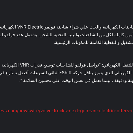
تقدم شاحنات فولفو خدمات إ
أمين كاملة لكل من الشاحنات والبنية التحتية للشحن. يشتمل عقد فولفو 
قال آندي براون ، مدير تسويق منت
الموسع ، وتوفير تجربة قيادة أفضل”. “يوفر خط القيادة الكهربائي ال
لة ودقيقة ، بينما تعمل في نفس الوقت على تحسين السلامة “.
devs.com/newswire/volvo-trucks-next-gen-vnr-electric-offers