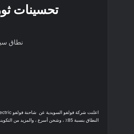
نطاق سير م
النطاق بنسبة 85٪ ، وشحن أسرع ، والمزيد من التكوينات للنقل الثقيل ، سيبدأ في الربع الثاني من عام 2022. الجيل التالي من VNR Electric مفتوح الآن للحجز والشراء.