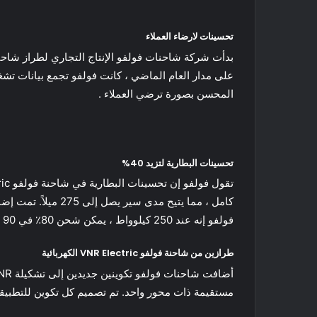
تحسينات لارضاء العملاء
المحسن بصورة ترضي العملاء .
تحسينات البطارية لتزيد 40%
فولفو إنه عند 250 كيلوواط ، يمكن شحن 80٪ في 90 دقيقة لحزمة البطاريات الست ، و 60 دقيقة للإصدار رباعي البطاريات.
طرازين من شاحنة فولفو VNR Electric الكهربائية
مستقيمة ذات محور واحد. تم تصميم كل تكوين للتطبيقات