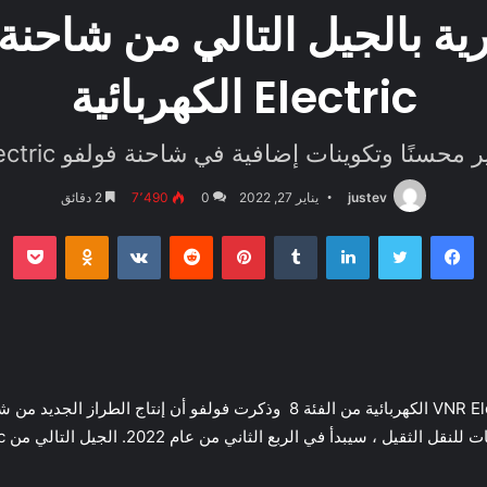
Electric الكهربائية
حسنًا وتكوينات إضافية في شاحنة فولفو VNR Electric
justev
يناير 27, 2022
0
7٬490
2 دقائق
فيسبوك
تويتر
لينكدإن
بينتيريست
بو
oklassniki