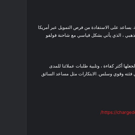
ضافية متنوعة لعملاء الشاحنات الكهربائية والحث علي شراء شاحنة فولفو VNR Electric الكهربائية. يساعد على الاستفادة من فرص التمويل عبر أمريكا
الذهبي ، الذي يأتي بشكل قياسي مع شاحنة فولفو
جات شاحنات فولفو للتنقل الكهربائي: “تواصل فولفو للشاحنات توسيع قدرات VNR الكهربائية لجعلها أكثر كفاءة ، وتلبية طلبات عملائنا للمدى
ذي يتميز بناقل حركة I-Shift ثنائي السرعات أفضل تسارع في فئته وقوي وسلس. الابتكارات مثل مساعد السائق
https://charge