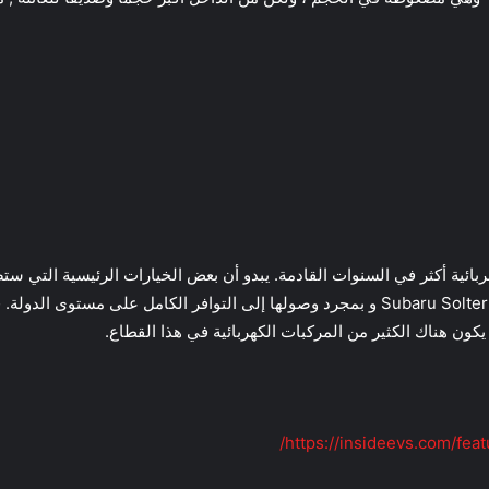
بائية أكثر في السنوات القادمة. يبدو أن بعض الخيارات الرئيسية التي 
من طيف التسعير هي خيارات مثل Toyota bZ4X و Subaru Solterra و بمجرد وصولها إلى التوا
ون هناك الكثير من المركبات الكهربائية في هذا القطاع.
https://insideevs.com/fea