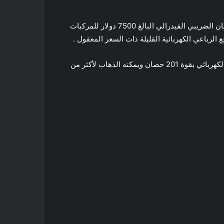
يبدأ سعر سيارة Hyundai Kona EV 2022 من 31000 دولار لسيارة SEL ، يأتي الإصدار المحدود بسعر في المتناول . يمكن للائتمان الضريبي الفيدرالي البالغ 7500 دولار للمركبات
هيونداي كونا إلكتريك 2021 هي ببساطة نسخة كهربائية من هيونداي كونا كروس أوفر صغيرة للغاية. إنه يوفر أداءً قويًا من محركه الكهربائي بقوة 201 حصان ويمكنه الذهاب لأكثر من