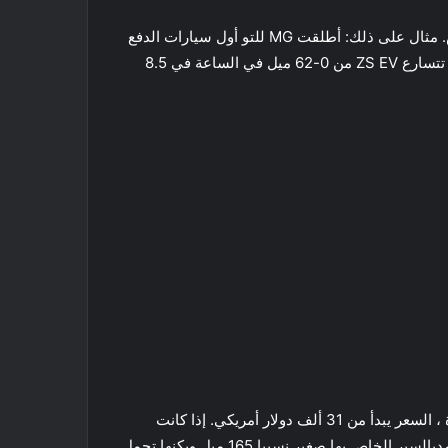
إذا كانت التكلفة المرتفعة للسيارات الكهربائية الفاخرة تجعلك تشعر بالانزعاج ، فلا داعي للقلق – فقد بدأت الأسعار في الانخفاض. مثال على ذلك: أطلقت MG للتو أول سيارات الدفع
الرباعي الكهربائية ، ZS EV وسعرها لا يزال معقولاً (مقارنةً) بسيارات الدفع الرباعي الأخرى وهو 29 ألف دولار أمريكي . يمكن أن تتسارع ZS EV من 0-62 ميل في الساعة في 8.5
تتميز مازدا MX-30 بانها من سيارات الدفع الرباعي الكهربائية ذات الاسعار المقبولة بالسوق المحلي ، تأتي MX-30 كنكهة واحدة ، السعر يبدأ من 31 ألف دولار أمريكي. إذا كانت
بطاريتها صغيرة نسبيًا تبلغ 35.5 كيلو وات في الساعة – وهي مضغوطة في الحجم ، ولكن من الداخل أكبر حجمًا وصديقًا للعائلة , مديالسير الخاص بها صغير نسبيا 165 ميل وبكنها تحمل