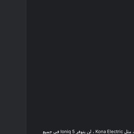
إذا كنت تبحث عن EV غير مبني على منصة ICE ، فهناك أيضًا ID.4 . التي تعد من أفضل وأرخص سيارات الدفع الرباعي الكهربائية ، مثل Kona Electric ، لن يتوفر Ioniq 5 في جميع