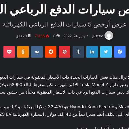
سيارات الدفع الرباعي الك
عرض أرخص 5 سيارات الدفع الرباعي الكهربائية
justev
يناير 24, 2022
0
7٬336
3 دقائق
فيسبوك
تويتر
لينكدإن
بينتيريست
بو
oklassniki
الرغم من الخيارات باهظة الثمن مثل الطراز Y ، لا تزال هناك بعض الخيارات الجيدة ذات الأسعار المعقو
الرباعي نفسها بس
التي تم أختيارها من قبلنا :