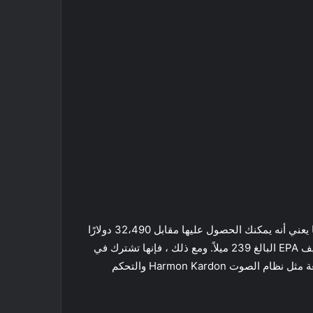
كيا نيرو تعد من أرخص سيارات الدفع الرباعي الكهربائية و الأقل تكلفة هو كيا نيرو EV 2022. يبدأ من 39،990 دولارًا أمريكيًا ، مما يعني أنه يمكنك الحصول عليها مقابل 32،490 دولارًا
فقط مع الائتمان الضريبي الفيدرالي. تشترك Niro EV في منصتها مع Kona EV ، وبما أنها أكبر قليلاً ، فإن مداها أقل قليلاً مع تصنيف EPA البالغ 239 ميلاً. ومع ذلك ، فإنها تشترك في
نظامها الأساسي مع سيارة نيرو الهجينة ، لذا فهي ليست مبنية تمامًا من الألف إلى الياء. ومع ذلك ، نفذت كيا بعض الميزات الرائعة مثل نظام الصوت Harmon Kardon والتحكم