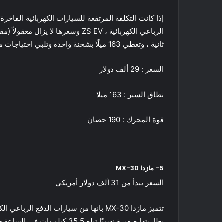
ثانية ، وتغطي 163 ميلًا بشحنة واحدة وتلبي احتياجات معظم العائلات بفضل صندوقها الخلفي الواسع والمقصورة الكبيرة.
السعر : 29 ألف دولار
نطاق السير : 163 ميلا
قوة المحرك : 190 حصان
5- مازدا MX-30
السعر يبدأ من 31 ألف دولار أمريكي