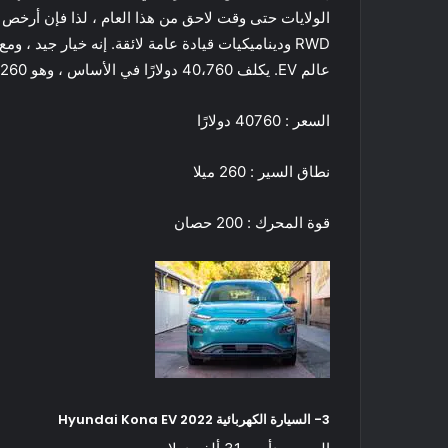
عالم EV. يكلف 40،760 دولارًا في الأساس ، وهو 33،260 دولارًا فقط مع الائتمان الضريبي الفيدرالي.
السعر : 40760 دولارًا
نطاق السير : 260 ميلا
قوة المحرك : 200 حصان
3- السيارة الكهربائية Hyundai Kona EV 2022