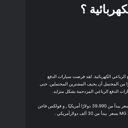
هربائية ؟
كيت
Odn
لة في سيارات الدفع الرباعي الكهربائية. لقد فرضت سيارات الدفع
رعة في صناعة السيارات الكهربائية. يعتبر طراز Tesla Model Y الأكثر شهرة ، لكن سعرها البالغ 58990 دولارًا من المحتمل أن يخيف المشترين المحتملين. حتى
أرخص سيارات الدفع الرباعي الكهربائية هي Mazda MX-30 و Hyundai Kona Electric هو 33،470 دولارًا أمريكيًا ، و كيا نيرو بسعر يبدأ من 39،990 دولارًا أمريكيًا , و فولكس فاجن