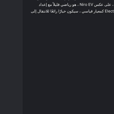
الولايات حتى وقت لاحق من هذا العام ، لذا فإن أرخص سيارة كهربائية تم بناؤها حاليًا من الألف إلى الياء هي فولكس فاجن ID.4 ، على عكس Niro EV ، هو رياضي قليلاً مع إعداد
RWD وديناميكيات قيادة عامة لائقة. إنه خيار جيد ، ومع الشحن السريع بقوة 125 كيلو وات وثلاث سنوات من شحن Electrify America كمعيار قياسي ، سيكون خيارًا رائعًا للانتقال إلى