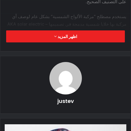
على التصنيف الصحيح.
يستخدم مصطلح “مركبة الألواح الشمسية” بشكل عام لوصف أي
مركبة بها خلايا شمسية مدمجة في تصميمها – AKA solar electric
vehicle (sEVs).
اظهر المزيد
يمكنهم العمل بسلاسة في الليل أو في غياب ضوء الشمس المباشر
حيث يمكنهم استخدام ألواحهم لتخزين الطاقة الشمسية في
بطارياتهم.
إذن ، فكيف تعمل الألواح الشمسية على السيارات؟
.
justev
تحتوي الألواح الشمسية على خلايا ضوئية (PV). تأخذ هذه الخلايا
الكهروضوئية الضوء ، أو الفوتونات ، وتحولها إلى كهرباء شمسية.
عندما يضرب ضوء الشمس الألواح الشمسية ، تنتج الخلايا
الكهروضوئية تيارًا كهربائيًا مباشرًا (DC).