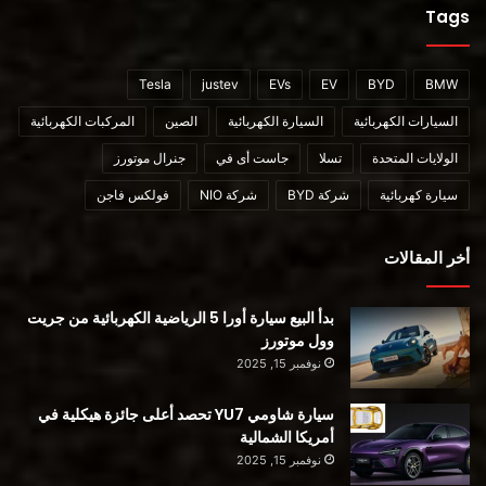
Tags
Tesla
justev
EVs
EV
BYD
BMW
السيارات الكهربائية
السيارة الكهربائية
الصين
المركبات الكهربائية
الولايات المتحدة
تسلا
جاست أى في
جنرال موتورز
سيارة كهربائية
شركة BYD
شركة NIO
فولكس فاجن
السيارة الشمسية
أخر المقالات
ثم هناك الشركات الناشئة. وجهودهم تجعل مصنعي المعدات الأصلية
يبدون إيجابيين ضعفاء.
بدأ البيع سيارة أورا 5 الرياضية الكهربائية من جريت
وول موتورز
تأسست Lightyear في عام 2016 وتنحدر من هولندا. لقد جمعت
نوفمبر 15, 2025
100 مليون دولار من التمويل.
سيارة شاومي YU7 تحصد أعلى جائزة هيكلية في
إنهم يعملون حاليًا على بيع سيارة بالتجزئة بسعر 175000 دولار ،
أمريكا الشمالية
على أمل انخفاض السعر مع زيادة حجمهم.
نوفمبر 15, 2025