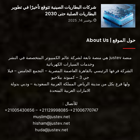
شركات البطاريات الصينية تتوقع تأخيرًا في تطوير
تقوم شركة Sonos Motors الألمانية بإنشاء Sion. تأسست الشركة
البطاريات الصلبة حتى 2030
في عام 2016 وجمعت أكثر من 126 مليون دولار من التمويل.
نوفمبر 14, 2025
تمتلك الشركة أكثر من 15000 حجز بقيمة 385 مليون دولار. يمكننا
أن نتوقع الاكتتاب العام في القريب العاجل.
حول الموقع | About Us
فكرة قديمة مع العديد من الفرص الضائعة بشكل عام ، تعد الطاقة
الشمسية منطقة تعاني من نقص الاستثمار الجماعي الذي رأيناه في
منصة justev هي منصة تابعة لشركة عالم الكمبيوتر المتخصصة في النشر
البطاريات الكهربائية والهيدروجين مؤخرًا. يبدو الأمر كما لو أن
وخدمات السيارات الكهربائية
الشركة فرعها الرئيسي بالقاهرة العاصمة المصرية – التجمع الخامس – فيلا
الشركات بدأت في التحمس بشأن الطاقة الشمسية في أوائل عام
جي 3 – كمبوند بيلاجيو
2010 – ولكن بعد ذلك تحولت فجأة إلى البطاريات الكهربائية الأكثر
ولها فرع بكل من مدينة الرياض المملكة العربية السعودية – ودبي بدولة
ربحًا.
الامارات العربية المتحدة
للأتصال :
من السهل أن تشعر بالإرهاق من السيارات التي تعمل بالطاقة
+21005430656 – +21129998085-+21006770747
الشمسية. لا يوجد اهتمام جماعي كاف بجلب نفس مستوى الاستثمار
muslim@justev.net
– ماليًا أو تقنيًا – مثل حلول المركبات الكهربائية الأخرى. ولست
hisham@justev.net
متأكدًا من أننا سنراه على الإطلاق. إنها فرصة حقيقية ضائعة.
huda@justev.net