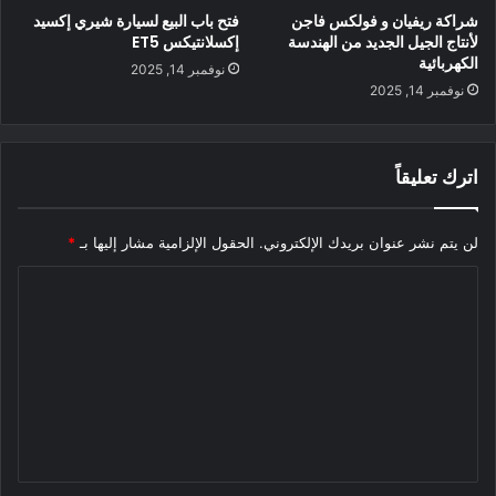
شراكة ريفيان و فولكس فاجن
فتح باب البيع لسيارة شيري إكسيد
لأنتاج الجيل الجديد من الهندسة
إكسلانتيكس ET5
الكهربائية
نوفمبر 14, 2025
نوفمبر 14, 2025
اترك تعليقاً
لن يتم نشر عنوان بريدك الإلكتروني.
الحقول الإلزامية مشار إليها بـ
*
ا
رام تعلن بالفيديو عن تحويل شاحناتها
ل
لتعمل بالكهرباء
ت
ع
شاهد.. حافلة كهربائية ذات طابقين من NFI
ل
ي
محتوى مدفوع
ق