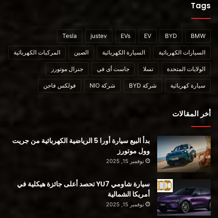
Tags
Tesla
justev
EVs
EV
BYD
BMW
السيارات الكهربائية
السيارة الكهربائية
الصين
المركبات الكهربائية
الولايات المتحدة
تسلا
جاست أى في
جنرال موتورز
سيارة كهربائية
شركة BYD
شركة NIO
فولكس فاجن
أخر المقالات
بدأ البيع سيارة أورا 5 الرياضية الكهربائية من جريت
وول موتورز
نوفمبر 15, 2025
سيارة شاومي YU7 تحصد أعلى جائزة هيكلية في
أمريكا الشمالية
نوفمبر 15, 2025