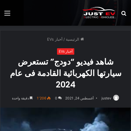
بحث
الق
عن
الرئيسية
/
أخبار EVs
أخبار EVs
شاهد فيديو “دودج” تستعرض
سيارتها الكهربائية القادمة فى عام
2024
justev
أغسطس 24, 2021
0
1٬206
دقيقة واحدة