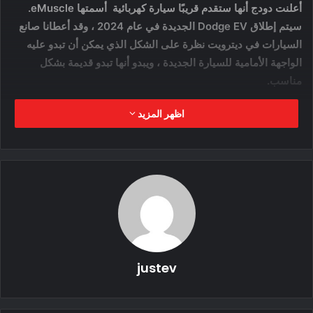
أعلنت دودج أنها ستقدم قريبًا سيارة كهربائية أسمتها eMuscle.
سيتم إطلاق Dodge EV الجديدة في عام 2024 ، وقد أعطانا صانع
السيارات في ديترويت نظرة على الشكل الذي يمكن أن تبدو عليه
الواجهة الأمامية للسيارة الجديدة ، ويبدو أنها تبدو قديمة بشكل
مناسب.
اظهر المزيد
Performance Made Us Do It.
Learn more here
https://t.co/qcChAsQkGl
pic.twitter.com/QiJF4leMed
justev
July 8, 2021
— Dodge (@Dodge)