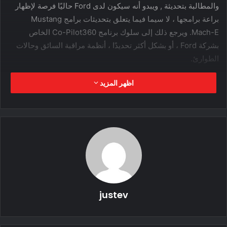
والمطالبة بتحديثة , ويبدو أنه سيكون لدى Ford حاليًا فرصة لإظهار
براعة برامجها ، لا سيما فيما يتعلق بتحديثات برامج Mustang
Mach-E. ويرجع ذلك إلى سلوك برنامج Co-Pilot360 الخاص
بشركة Ford ، أو بشكل أكثر تحديدًا ، أنظمة مراقبة السائق وحالات
الطوارئ.
اظهر المزيد
برنامج Co-Pilot360 بحاجة لتحديث في سيارة
Mustang Mach-E.. ما السبب؟
justev
ولمعرفة كيف يتصرف نظام مساعدة السائق على الطريق. تم تجهيز
Mach-E ، الذي ينتمي إلى Levenson ، بنظام Co-Pilot360 من