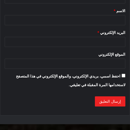
وبالنظر إلى أن Mach-E متوافق مع تحديثات OTA ، فإن الكرة الآن
ق
في ملعب Ford بالكامل.
الاسم
*
*
إقرأ أيضا:
البريد الإلكتروني
*
الموقع الإلكتروني
Ford Mustang Mach.. سيارة كهربائية
احفظ اسمي، بريدي الإلكتروني، والموقع الإلكتروني في هذا المتصفح
بمواصفات غير تقليدية
لاستخدامها المرة المقبلة في تعليقي.
سيارتي “Ford Mustang Mach-E” و”Tesla Model Y”.. أيهما
أفضل؟