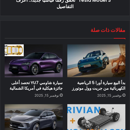
" Tesla Model 3" تحقق رقما قياسيا جديدا.. أعرف
التفاصيل
برنامج Co-Pilot360 بحاجة لتحديث في سيارة
مقالات ذات صلة
Mustang Mach-E.. ما السبب؟
وبحسب ما ورد أشار مهندسو فورد إلى أن الاستطلاعات التي أجريت
بين الموظفين الذين تمكنوا من الوصول إلى Mach-E ذكرت أن
هناك بالفعل الكثير من الاجراس والتنبيهات في السيارة. مع أخذ ذلك
في الاعتبار ، يبدو أن التنبيهات الصوتية لـ Ford Co-Pilot360 كانت
من بين تلك التي تم وقفها من أجل الإصدار العام لـ Mach-E.
بدأ البيع سيارة أورا 5 الرياضية
سيارة شاومي YU7 تحصد أعلى
الكهربائية من جريت وول موتورز
جائزة هيكلية في أمريكا الشمالية
ربما كان الجزء الأكثر إثارة للاهتمام في اختبار Mach-E’s Co-
نوفمبر 15, 2025
نوفمبر 15, 2025
Pilot360 ، مع ذلك ، حدث عندما قام السائق بفك حزام الأمان ليرى
ما إذا كان جناح مساعدة السائق في Ford سينفصل. من المدهش
تمامًا أن Mach-E ظل غير مرتبك. اكتشفت السيارة أن حزام الأمان
قد تم فكه ، لكن Co-Pilot360 كان لا يزال نشطًا.