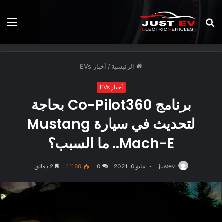
بحث
الق
عن
الرئيسية
/
أخبار EVs
أخبار EVs
برنامج Co-Pilot360 بحاجة
لتحديث في سيارة Mustang
Mach-E.. ما السبب؟
justev
مايو 6, 2021
0
1٬180
2 دقائق