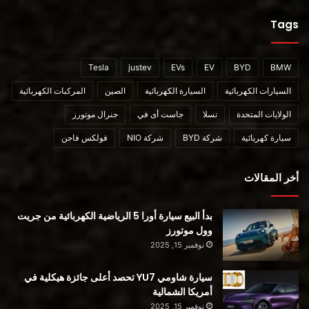
Tags
المصدر
Tesla
justev
EVs
EV
BYD
BMW
السيارات الكهربائية
السيارة الكهربائية
الصين
المركبات الكهربائية
الولايات المتحدة
تسلا
جاست أى في
جنرال موتورز
سيارة كهربائية
شركة BYD
شركة NIO
فولكس فاجن
محتوى مدفوع
أخر المقالات
بدأ البيع سيارة أورا 5 الرياضية الكهربائية من جريت
وول موتورز
نوفمبر 15, 2025
سيارة شاومي YU7 تحصد أعلى جائزة هيكلية في
أمريكا الشمالية
نوفمبر 15, 2025