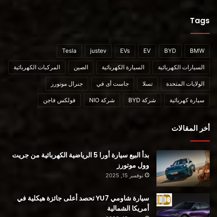
Tags
Tesla
justev
EVs
EV
BYD
BMW
السيارات الكهربائية
السيارة الكهربائية
الصين
المركبات الكهربائية
الولايات المتحدة
تسلا
جاست أى في
جنرال موتورز
سيارة كهربائية
شركة BYD
شركة NIO
فولكس فاجن
أخر المقالات
بدأ البيع سيارة أورا 5 الرياضية الكهربائية من جريت
وول موتورز
نوفمبر 15, 2025
سيارة شاومي YU7 تحصد أعلى جائزة هيكلية في
أمريكا الشمالية
إقرأ أيضا: