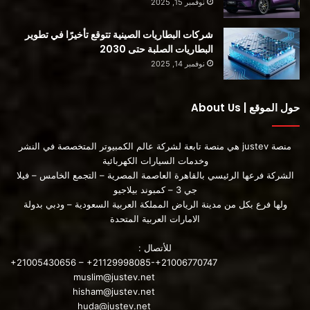
نوفمبر 15, 2025
شركات البطاريات الصينية تتوقع تأخيرًا في تطوير
البطاريات الصلبة حتى 2030
نوفمبر 14, 2025
“جينيسيس” تطرح مفهوم جديد للمركبات
الكهربائية مع Genesis GV70e
حول الموقع | About Us
منصة justev هي منصة تابعة لشركة عالم الكمبيوتر المتخصصة في النشر
وخدمات السيارات الكهربائية
الشركة فرعها الرئيسي بالقاهرة العاصمة المصرية – التجمع الخامس – فيلا
جي 3 – كمبوند بيلاجيو
ولها فرع بكل من مدينة الرياض المملكة العربية السعودية – ودبي بدولة
الامارات العربية المتحدة
المصدر
للأتصال :
محتوى مدفوع
+21005430656 – +21129998085-+21006770747
muslim@justev.net
hisham@justev.net
huda@justev.net