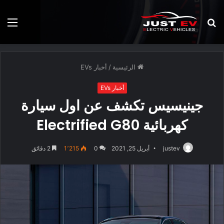
بحث
الق
عن
الرئيسية
/
أخبار EVs
أخبار EVs
جينيسيس تكشف عن اول سيارة
كهربائية Electrified G80
justev
أبريل 25, 2021
0
1٬215
2 دقائق