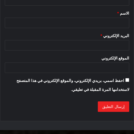
جينيسيس تكشف عن اول سيارة كهربائية Electrified
ق
G80
الاسم
*
*
قد يكون تركيب محرك كهربائي وبطارية في سيارة مصممة للعمل
على محرك احتراق داخلي فعالاً من حيث التكلفة بالنسبة لشركة
البريد الإلكتروني
*
صناعة السيارات في المقدمة ، ولكنه يؤدي بطبيعة الحال إلى
تنازلات لن تضطر إلى القيام بها إذا قمت بإنشاء منصة خاصة
بالسيارات الكهربائية من الأساس . أثارت Genesis بعض الأفكار
الموقع الإلكتروني
الكبيرة في الماضي بمفاهيمها الكهربائية ، ولكن من الواضح أن
العلامة التجارية الفاخرة لن تستطيع تحقيقها باستخدام Electrified
G80.
احفظ اسمي، بريدي الإلكتروني، والموقع الإلكتروني في هذا المتصفح
لاستخدامها المرة المقبلة في تعليقي.