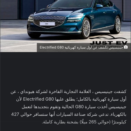
جينيسيس تكشف عن اول سيارة كهربائية Electrified G80
كشفت جينيسيس ، العلامة التجارية الفاخرة لشركة هيونداي ، عن
أول سيارة كهربائية بالكامل؛ يطلق عليها Electrified G80 لأن
جينيسيس أخذت سيارة G80 الحالية وتقوم بتجديدها لتعمل
بالكهرباء. تدعي شركة صناعة السيارات أنها ستسافر حوالي 427
كيلومترًا (حوالي 265 ميلًا) بشحنة بطارية كاملة.