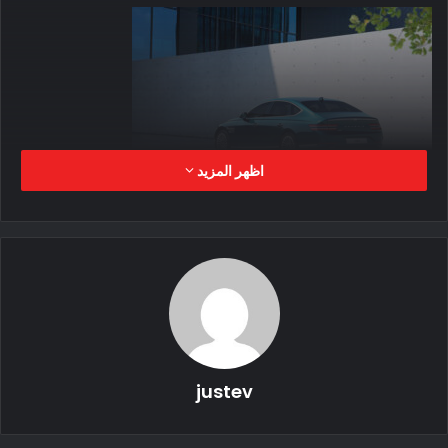
اظهر المزيد
يبدو أن السيارة الجددية تم بنائها علي منصة الشركة لسيارتها
السيدان الفاخرة لذا تتضاءل Electrified G80 عند مقارنتها ببعض
السيارات النموذجية المثيرة سواء الكهربائية المطروحة بالسوق أو
التي طرحتها جينيسيس على مر السنين والتي تعمل بالوقود
الاحفورى ، لا تظهر أي من خيارات التصميم التقدمية والأفكار الجريئة
في Electrified G80 كما تعودنا في كل السيارات الكهربائية . كما أنه
justev
لا يكسر القوالب المعتادة لشكل السيارة الخارجي مثل سيارة
هيونداي Ioniq 5 سيدان أو كيا EV6 ، وكلاهما مبنيان على منصة