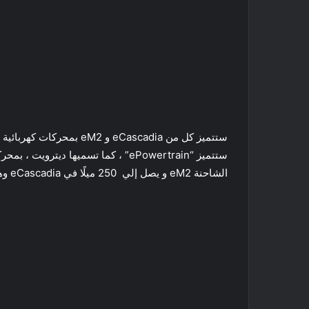
الشاحنة eM2 و يصل إلي 250 ميلًا في eCascadia وهذهالنطاقات تعتبر من أعلي نطاقات السير للشاحنات بالولايات المتحدة الامريكية .