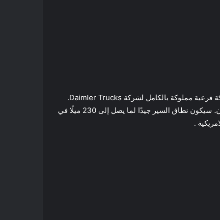
ستتميز كل من eCascadia و eM2 بمحركات كهربائية من ديترويت – من شهرة ديترويت ديزل – وهو أمر منطقي ، نظرًا لأنها شركة فرعية مملوكة بالكامل لشركة Daimler Trucks.
ستتميز “ePowertrain” ، كما تسميها ديترويت ، بمحركات فردية أو مزدوجة وتوفر ما يصل إلى 23000 رطل قدم من عزم الدوران. سيكون نطاق السير جيدًا لما يصل إلى 230 ميلًا في