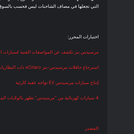
التي تجعلها في مصاف الشاحنات ليس فحسب بالسوق الام
اختيارات المحرر:
مرسيدس بنز تكشف عن المواصفات الفنية لسيارات السيدا
استرجاع حافلات مرسيدس-بنز eCitaro ذات البطاريات الصلبة
إنتاج سيارات مرسيدس EV تواجه عقبة كارثية
4 سيارات كهربائية من “مرسيدس” تظهر بالولايات المتحدة عام 2022
المصدر