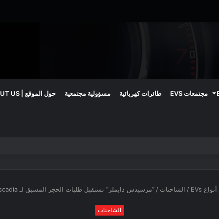
مجتمعات EVS
طائرات كهربائية
مسؤولية مجتمعية
حول الموقع | ABOUT US
اريات الصلبة حتى 2030
أنواع EVs
/
الشاحنات
/
“مرسيدس دايملر” تستقبل طلبات الحجز المسبق لـ eCascadia و eM2
الشاحنات