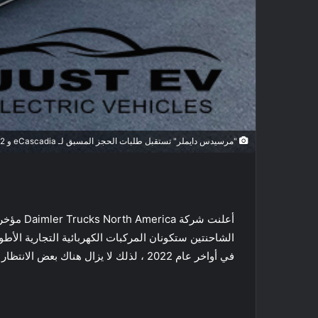
"مرسيدس دايملر" تستقبل طلبات الحجز المسبق لـ eCascadia و eM2
الشاحنتين ستكونان المركبات الكهربائية التجارية الأ
في أواخر عام 2022 ، لذلك لا يزال هناك بعض الانتظار قبل أن نبدأ في رؤيتها على طرقنا خاصة السريعة منها .