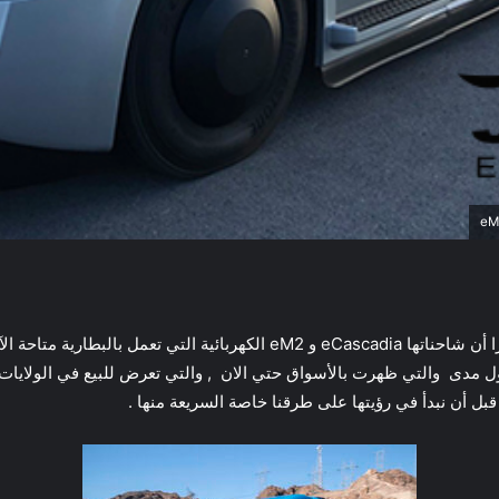
أعلنت شركة Daimler Trucks North America مؤخرا أن شاحناتها eCascadia و 2
طول مدى والتي ظهرت بالأسواق حتي الان , والتي تعرض للبيع في الولايات 