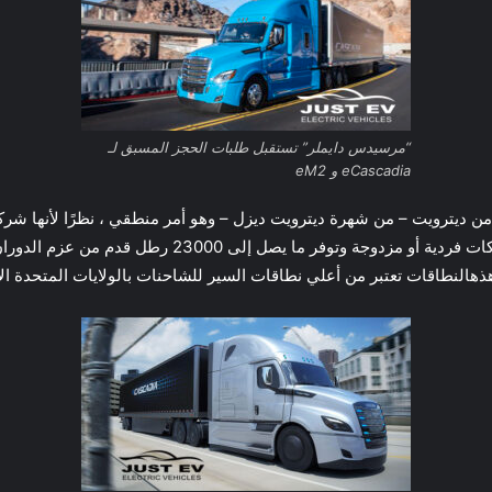
“مرسيدس دايملر” تستقبل طلبات الحجز المسبق لـ
eCascadia و eM2