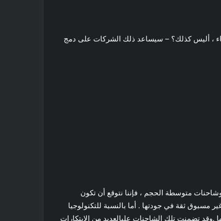
سيدسDaimler خدمة “eConsulting” – يحب هؤلاء الأشخاص Daimler الصفع “e” على الأشياء ، أليس كذلك؟ – سيساعد ذلك الشركات على دمج
قدم دايملر أي معلومات تسعير عن تلك الشاحنات الكهربائية الجديدة ولكن نظرًا لأن هذه الشاحنات كبيرة وثقيلة من الفئة 8 وشاحنات متوسطة الحجم ، فإننا نتوقع أن تكون
ر مسبوق ثقة في جودتها . أما بالنسبة للتكنولوجيا
ا .وقد تضمنت تلك الشاحنات عليالعديد من الابتكارات