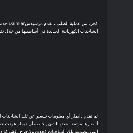
الشاحنات الكهربائية الجديدة في أساطيلها من خلال ت
أسعارها مرتفعة بعض الشئ , خاصة أن ديملر عودت عملائه
التي تتضمنها تلك الشاحنات فحدث ولا حرج , فشركة ديم