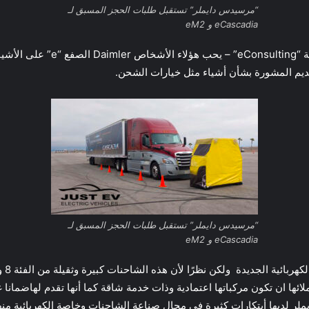
“مرسيدس دايملر” تستقبل طلبات الحجز المسبق لـ
eCascadia و eM2
كجزء من عملية الطلب ، تقدم مر
قديم المشورة بشأن أشياء مثل خيارات الشحن.
“مرسيدس دايملر” تستقبل طلبات الحجز المسبق لـ
eCascadia و eM2
لم ت
ا ان تكون مركباتها اعتمادية وذات خدمة شاقة كما أنها تقدم لهاضمانا غي
لر لديها أبتكارات كثيرة في مجال صناعة الشاحنات وخاصة الكهربائية منه