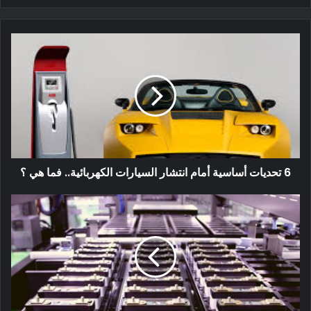
بحلول عام 2030 ، تتوقع فولكس فاجن أن 80 في المائة من جميع
سياراتها سيكون لديها خلية موحدة مع مجموعة متنوعة من المواد
الكيميائية: LFP ، والنيكل العالي ، والمنغنيز ، وخلايا الحالة الصلبة.
للوصول إلى هناك ، ستمتلك فولكس فاجن ستة مصانع ضخمة في
أوروبا. سيكون لكل منها قدرة 40 جيجاوات ساعة في السنة ، أو
240 جيجاوات ساعة في المجموع. هذا ما تعتقد شركة صناعة
السيارات الألمانية أنها ستحتاج إليه بحلول عام 2030.
سيتم بناء هذه المصانع العملاقة مع شركاء مثل Northvolt و LG و
6 تحديات أساسية أمام انتشار السيارات الكهربائية.. فما هي ؟
SK Innovation و CATL وغيرها. كانت شركة Northvolt هي
الوحيدة من بين هؤلاء الموردين الذين تم ذكرهم في العرض
التقديمي حتى الآن.
بصرف النظر عن الخلية الموحدة ، شددت فولكس فاجن أيضًا على
أنه سيكون لديها مراكز لإعادة التدوير وأن سياراتها الكهربائية ستكون
جزءًا لا يتجزأ من نظام الطاقة ، مما يشير إلى أن جميعها يجب أن