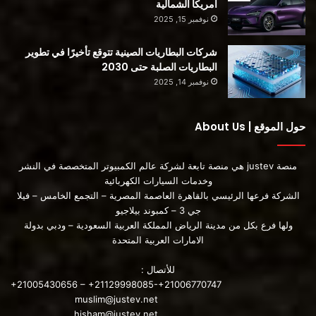
أمريكا الشمالية
نوفمبر 15, 2025
شركات البطاريات الصينية تتوقع تأخيرًا في تطوير
البطاريات الصلبة حتى 2030
نوفمبر 14, 2025
حول الموقع | About Us
منصة justev هي منصة تابعة لشركة عالم الكمبيوتر المتخصصة في النشر
وخدمات السيارات الكهربائية
الشركة فرعها الرئيسي بالقاهرة العاصمة المصرية – التجمع الخامس – فيلا
جي 3 – كمبوند بيلاجيو
ولها فرع بكل من مدينة الرياض المملكة العربية السعودية – ودبي بدولة
الامارات العربية المتحدة
للأتصال :
+21005430656 – +21129998085-+21006770747
muslim@justev.net
hisham@justev.net