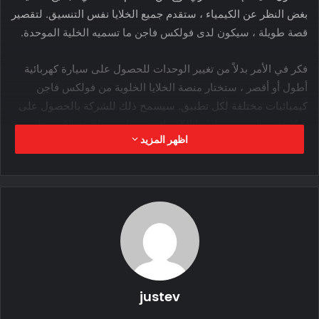
بغض النظر عن الكيمياء ، ستقدم جميع الخلايا نفس التنسيق. لتقصير
قصة طويلة ، سيكون لدى فولكس فاجن ما تسميه الخلية الموحدة.
فكر في الأمر بدلاً من تغيير الوحدات للحصول على سيارة كهربائية
أطول أو أقصر ، ستختار منصة الخلايا الخلوية من فولكس فاجن
كيميائيات مختلفة لكل تطبيق. سيسمح ذلك للشركة بالحصول على
شكل فريد لجميع سياراتها الكهربائية ، مما سيساعد فولكس فاجن
اظهر المزيد
على تحقيق أحجام إنتاج عالية جدًا.
وأشارت رويترز إلى أن فولكس فاجن ستتبنى خلايا طاقة موحدة ،
مما قد يعني أن جميع السيارات ستحتوي على بطاريات LFP هذا
ليس هو الحال: على الرغم من أن صور الخلية الموحدة تذكرنا
بالخلية المنشورية ، إلا أنها في الواقع وحدة نمطية. سيتم دمج هذه
الوحدات في حزم بطاريات CTP (خلية إلى حزمة) ، والتي ستكون
معيار فولكس واجن اعتبارًا من عام 2023 فصاعدًا.
justev
هذا هو العام الذي سيتم فيه بيع أول سيارة بها الخلية الموحدة.