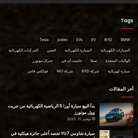
Tags
Tesla
justev
EVs
EV
BYD
BMW
السيارات الكهربائية
السيارة الكهربائية
الصين
المركبات الكهربائية
الولايات المتحدة
تسلا
جاست أى في
جنرال موتورز
سيارة كهربائية
شركة BYD
شركة NIO
فولكس فاجن
أخر المقالات
بدأ البيع سيارة أورا 5 الرياضية الكهربائية من جريت
وول موتورز
نوفمبر 15, 2025
سيارة شاومي YU7 تحصد أعلى جائزة هيكلية في