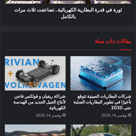
تتمتع بقدرات توصيل السيارة بشبكة الشحن .
ثورة في قدرة البطارية الكهربائية.. تضاعفت ثلاث مرات
إقرأ أيضا:
بالكامل
تحالف كبير بين جنرال موتورز ومايكروسوفت.. أعرف التفاصيل
مقالات ذات صلة
أفضل محطات شحن السيارات الكهربائية بالأسواق
وللاطلاع على مصدر الخبر اضغط
هنا
شركات البطاريات الصينية تتوقع
شراكة ريفيان و فولكس فاجن
محتوى مدفوع
تأخيرًا في تطوير البطاريات الصلبة
لأنتاج الجيل الجديد من الهندسة
حتى 2030
الكهربائية
نوفمبر 14, 2025
نوفمبر 14, 2025