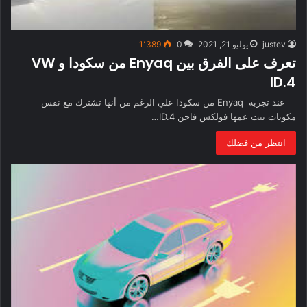
justev
يوليو 21, 2021
0
1٬389
تعرف على الفرق بين Enyaq من سكودا و VW
ID.4
عند تجربة Enyaq من سكودا علي الرغم من أنها تشترك مع نفس
مكونات بنت عمها فولكس فاجن ID.4…
انتظر من فضلك