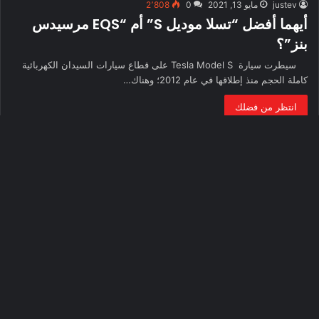
justev
مايو 13, 2021
0
2٬808
أيهما أفضل “تسلا موديل S” أم “EQS مرسيدس
بنز”؟
سيطرت سيارة Tesla Model S على قطاع سيارات السيدان الكهربائية
كاملة الحجم منذ إطلاقها في عام 2012؛ وهناك…
انتظر من فضلك
تحميل المزيد
زر
الذه
إلى
Tags
الأع
Tesla
justev
EVs
EV
BYD
BMW
السيارات الكهربائية
السيارة الكهربائية
الصين
المركبات الكهربائية