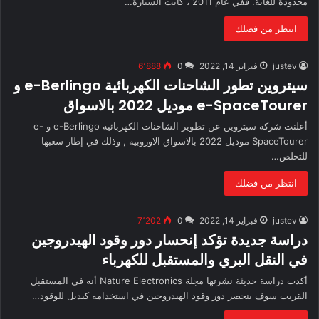
محدودة للغاية. ففي عام 2011 ، كانت السيارة…
انتظر من فضلك
justev
فبراير 14, 2022
0
6٬888
سيتروين تطور الشاحنات الكهربائية e-Berlingo و
e-SpaceTourer موديل 2022 بالاسواق
أعلنت شركة سيتروين عن تطوير الشاحنات الكهربائية e-Berlingo و e-
SpaceTourer موديل 2022 بالاسواق الاوروبية , وذلك في إطار سعبها
للتخلص…
انتظر من فضلك
justev
فبراير 14, 2022
0
7٬202
دراسة جديدة تؤكد إنحسار دور وقود الهيدروجين
في النقل البري والمستقبل للكهرباء
أكدت دراسة حديثة نشرتها مجلة Nature Electronics أنه في المستقبل
القريب سوف ينحصر دور وقود الهيدروجين في استخدامه كبديل للوقود…