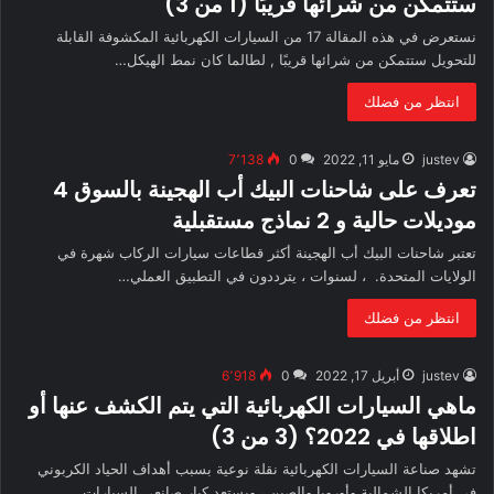
ستتمكن من شرائها قريبًا (1 من 3)
نستعرض في هذه المقالة 17 من السيارات الكهربائية المكشوفة القابلة
للتحويل ستتمكن من شرائها قريبًا , لطالما كان نمط الهيكل…
انتظر من فضلك
justev
مايو 11, 2022
0
7٬138
تعرف على شاحنات البيك أب الهجينة بالسوق 4
موديلات حالية و 2 نماذج مستقبلية
تعتبر شاحنات البيك أب الهجينة أكثر قطاعات سيارات الركاب شهرة في
الولايات المتحدة. ، لسنوات ، يترددون في التطبيق العملي…
انتظر من فضلك
justev
أبريل 17, 2022
0
6٬918
ماهي السيارات الكهربائية التي يتم الكشف عنها أو
اطلاقها في 2022؟ (3 من 3)
تشهد صناعة السيارات الكهربائية نقلة نوعية بسبب أهداف الحياد الكربوني
في أمريكا الشمالية وأوروبا والصين ، ويستعد كبار صانعي السيارات…