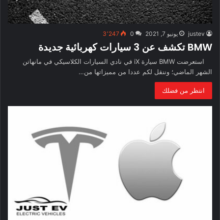
justev
يونيو 7, 2021
0
3٬247
BMW تكشف عن 3 سيارات كهربائية جديدة
استعرضت BMW سيارة iX في نادي السيارات الكلاسيكي في مانهاتن
الشهر الماضي؛ وننقل لكم عددا من مميزاتها من…
انتظر من فضلك