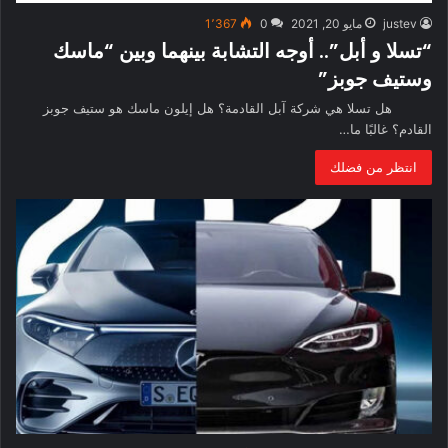
justev
مايو 20, 2021
0
1٬367
“تسلا و أبل”.. أوجه التشابة بينهما وبين “ماسك
وستيف جوبز”
هل تسلا هي شركة آبل القادمة؟ هل إيلون ماسك هو ستيف جوبز
القادم؟ غالبًا ما…
انتظر من فضلك