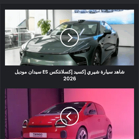
160 كم/ساعة إلى 180 كم/ساعة.
في الوقت نفسه، بقيت الأبعاد دون تغيير: 4455/1875/1615 ملم
(الطول/العرض/الارتفاع)، مع قاعدة عجلات تبلغ 2720 ملم.
بسبب زيادة سعة البطارية، زاد وزن BYD Atto 3 المحدثة إلى 1880
كجم، وهو أثقل بمقدار 190 كجم إلى 255 كجم من الطراز الحالي
(1625 كجم إلى 1690 كجم).
شاهد سيارة شيري إكسيد إكسلانتكس ES سيدان موديل
2026