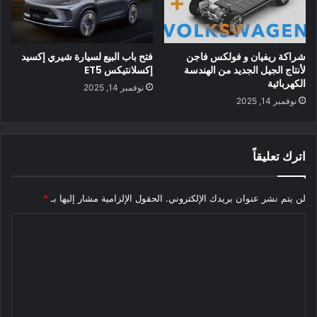
شراكة ريفيان و فولكس فاجن
فتح باب البيع لسيارة شيري إكسيد
لأنتاج الجيل الجديد من الهندسة
إكسلانتيكس ET5
الكهربائية
نوفمبر 14, 2025
سيارة Atto 3 أمامي
نوفمبر 14, 2025
بالإضافة إلى ذلك، تم نقل منفذ الشحن من الرفرف الأمامي الأيمن
إلى الرفرف الخلفي الأيمن. تشمل التجهيزات الأخرى فتحة سقف
اترك تعليقاً
بانورامية قياسية ورادار أمامي اختياري، ورادار جانبي، وكاميرا جانبية،
وكاميرا خلفية، وحواف نوافذ.
لن يتم نشر عنوان بريدك الإلكتروني.
الحقول الإلزامية مشار إليها بـ
*
المصدر
ا
ل
شركة BYD تُضاعف استثماراتها في بطاريات LFP
ت
ع
شركة BYD تطلق سيارة M9 MPV موديل 2026
ل