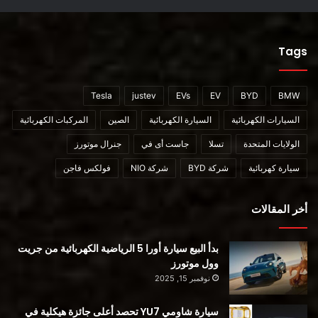
Tags
Tesla
justev
EVs
EV
BYD
BMW
السيارات الكهربائية
السيارة الكهربائية
الصين
المركبات الكهربائية
الولايات المتحدة
تسلا
جاست أى في
جنرال موتورز
سيارة كهربائية
شركة BYD
شركة NIO
فولكس فاجن
أخر المقالات
بدأ البيع سيارة أورا 5 الرياضية الكهربائية من جريت
وول موتورز
نوفمبر 15, 2025
سيارة شاومي YU7 تحصد أعلى جائزة هيكلية في