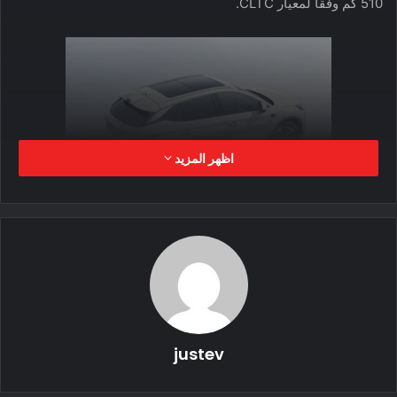
510 كم وفقًا لمعيار CLTC.
اظهر المزيد
سيارة Atto 3 جانبي
مواصفات سيارة BYD Atto 3
في وقت سابق، كشفت وزارة الصناعة وتكنولوجيا المعلومات
الصينية أن سيارة BYD Atto 3 المحدثة ستكون مجهزة بمحرك
كهربائي مغناطيسي دائم TZ200XYC بقوة 230 كيلووات (308
justev
حصان)، بزيادة قدرها 80 كيلووات (107 حصان) عن المحرك الحالي
البالغ 150 كيلووات (201 حصان). كما زادت السرعة القصوى من