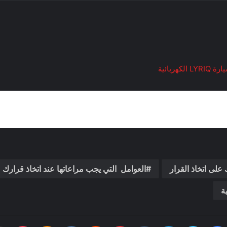
ربائية
العوامل التي يجب مراعاتها عند اتخاذ قرارك
فيسبوك
تويتر
لينكدإن
بينتيريست
بوكي
dnoklassniki