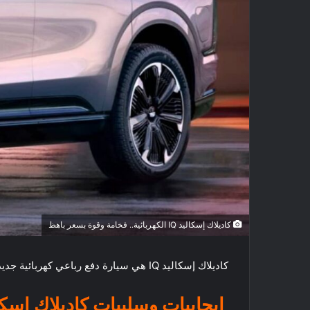
كاديلاك إسكاليد IQ الكهربائية.. فخامة وقوة بسعر باهظ
كاديلاك إسكاليد IQ هي سيارة دفع رباعي كهربائية جديدة من المؤكد أنها ستلفت الأنظار. إنها ضخمة وفاخرة وقوية، ولكنها تأتي أيضًا بسعر مرتفع. إذن، هل يستحق هذا المال؟
إيجابيات وسلبيات كاديلاك إسكاليد IQ لمساعدتك على اتخاذ 