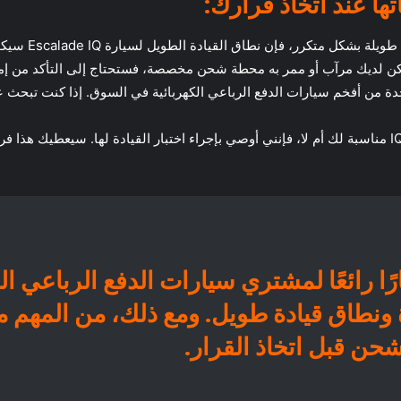
ا عند اتخاذ قرارك:
إن نطاق القيادة الطويل لسيارة Escalade IQ سيكون بمثابة فائدة كبيرة.
ى أهمية الفخامة بالنسبة لك؟ تعد إسكاليد IQ واحدة من أفخم سيارات الدفع الرباعي الكهربائية في ال
إذا كنت لا تزال غير متأكد ما إذا كانت كاديلاك إسكاليد IQ مناسبة لك أم لا، فإنني أوصي بإجراء اختبار الق
اديلاك إسكاليد IQ خيارًا رائعًا لمشتري سيارات الدفع الر
ونطاق قيادة طويل. ومع ذلك، من المهم م
لشحن قبل اتخاذ القرار.