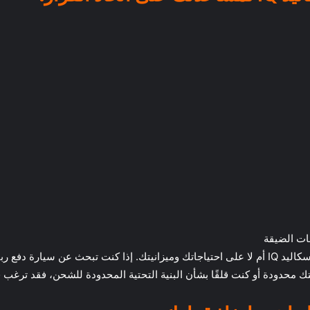
ات الضيقة
في النهاية، يعتمد ما إذا كان يجب عليك شراء كاديلاك إسكاليد IQ أم لا على احتياجاتك وميزانيتك. 