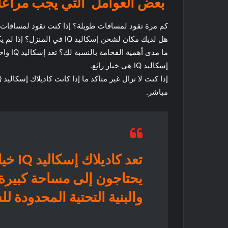
بعض العوامل التي يجب مراعاته
كم مرة تقود لمسافات طويلة؟ إذا كنت تقود لمسافات طويلة بشكل متكرر، ف
هل لديك مكان لشحن إسكاليد IQ في المنزل؟ إذا لم يكن لديك مرآب أو ممر به محطة شحن مخصصة، فستحتاج إلى التأكد من إمكانية الوصول إلى محطات الشحن العامة.
ما مد
إسكاليد IQ هي خيار رائع.
مباشر.
تعد ك
يحتاجون إلى مساحة كبيرة 
والبنية التحتية المحدودة ل