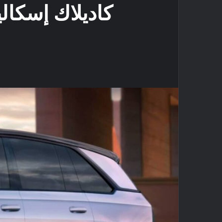
كاديلاك إسكاليد IQ الكهربائية.. فخامة وقوة بس