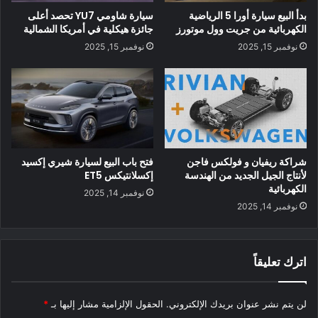
بدأ البيع سيارة أورا 5 الرياضية
سيارة شاومي YU7 تحصد أعلى
الكهربائية من جريت وول موتورز
جائزة هيكلية في أمريكا الشمالية
نوفمبر 15, 2025
نوفمبر 15, 2025
بشكل عام ، تبدو Hengchi 5 رياضيًا مع رفارف عريضة ، وجناح
سقف رياضي ، وأضواء حادة.
شراكة ريفيان و فولكس فاجن
فتح باب البيع لسيارة شيري إكسيد
لأنتاج الجيل الجديد من الهندسة
إكسلانتيكس ET5
الكهربائية
نوفمبر 14, 2025
نوفمبر 14, 2025
اترك تعليقاً
لن يتم نشر عنوان بريدك الإلكتروني.
الحقول الإلزامية مشار إليها بـ
*
مقصورة Hengchi 5 الجديدة