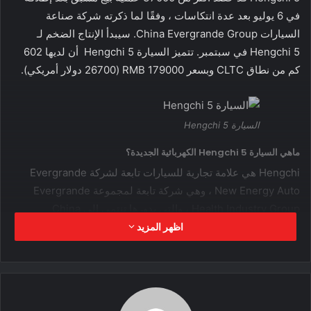
في 6 يوليو بعد عدة انتكاسات ، وفقًا لما ذكرته شركة صناعة
السيارات China Evergrande Group. سيبدأ الإنتاج الضخم لـ
Hengchi 5 في سبتمبر. تتميز السيارة Hengchi 5 أن لديها 602
كم من نطاق CLTC وبسعر 179000 RMB (26700 دولار أمريكي).
السيارة Hengchi 5
ماهي السيارة Hengchi 5 الكهربائية الجديدة؟
Hengchi هي علامة تجارية للسيارات تابعة لشركة Evergrande
New Energy Auto ، وهي شركة تابعة لمجموعة Evergrande
Health Industry Group ، والتي بدورها تنتمي إلى China
Evergrande Group. في نوفمبر 2021 ، باعت 64.2 مليون دولار
اظهر المزيد
أمريكي من الأسهم لتمويل تطوير المركبات الكهربائية الجديدة. وتعد
السيارة Hengchi 5 هي أول سيارة كهربائية أطلقتها.