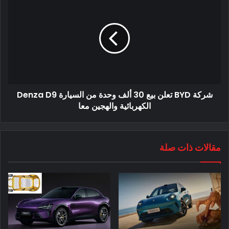
Hengchi 5 هي سيارة D-SUV ذات خمسة مقاعد. يبلغ حجمها
شركة BYD تعلن بيع 30 ألف وحدة من السيارة Denza D9
4725/1925/1676 مم مع قاعدة عجلات 2780 مم. من الجانب ،
الكهربائية والهجين معا
يأتي Hengchi 5 بهيكل أحمر ، وسقف أسود اللون ، ومقابض أبواب
كهربائية قابلة للسحب ، وأغطية لعجلات الورك.
مقالات ذات صلة