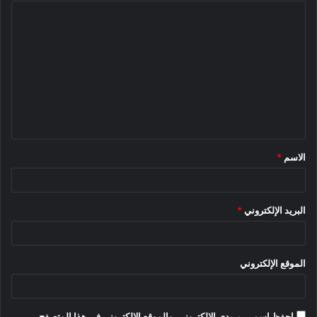
ا
وتأتي المقصورة الداخلية في Hengchi 5 بثلاث شاشات: شاشة
تحكم مركزية مقاس 14.6 بوصة وشاشتان مقاس 10.25 بوصة
ل
واحدة للسائق وواحدة للراكب. تحتوي جميع الشاشات الثلاث على
ت
اتصالات 5G وتعمل في نظام Baidu البيئي. عجلة القيادة لها قاع
ع
مسطح. تأتي وحدة التحكم المركزية مع لوحة شحن للهاتف اللاسلكي
ل
وزر تشغيل / إيقاف.
ي
ق
الاسم
*
*
البريد الإلكتروني
*
الموقع الإلكتروني
فيما يتعلق بالسلامة ، فإن Hengchi 5 هي أول سيارة Hengchi
SUV مزودة بـ نظام قيادة L2 مستقل يسمى “Hengchi H-Pilot” ،
احفظ اسمي، بريدي الإلكتروني، والموقع الإلكتروني في هذا المتصفح