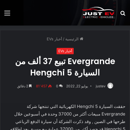
بحث
الق
عن
الرئيسية
/
أخبار EVs
أخبار EVs
Evergrande تبيع 37 ألف من
السيارة Hengchi 5
justev
يوليو 22, 2022
0
81٬457
2 دقائق
حققت السيارة Hengchi 5 الكهربائية التي تنتجها شركة
Evergrande مبيعات أكثر من 37000 وحدة في أسبوعين خلال
طرحها في الصين , وقد ذكرت الشركة أن سيارة الدفع الرباعي
Hengchi 5 قد حصد أكثر من 37000 عملية بيع مسبق بعد إطلاقه