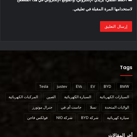
وتشمل الوظائف المساعدة في تغيير المسار والوقوف الذاتي.تأتي
لاستخدامها المرة المقبلة في تعليقي.
السيارة بخمسة مقاعد جلدية.
Tags
Tesla
justev
EVs
EV
BYD
BMW
السيارات الكهربائية
السيارة الكهربائية
الصين
المركبات الكهربائية
محركات Hengchi 5 الكهربائية
الولايات المتحدة
تسلا
جاست أى في
جنرال موتورز
سيارة كهربائية
شركة BYD
شركة NIO
فولكس فاجن
أخر المقالات