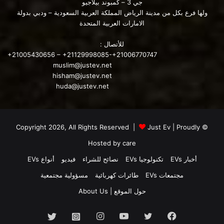
جي 3 – كمبوند بيلاجيو
ولها فرع بكل من مدينة الرياض المملكة العربية السعودية – ودبي بدولة
إطلاق السيارة BYD Seal الكهربائية بالأسواق الصينية
الامارات العربية المتحدة
للأتصال :
محتوى مدفوع
+21005430656 – +21129998085-+21006770747
muslim@justev.net
hisham@justev.net
huda@justev.net
justev
السيارة Hengchi 5
Just Ev
| Proudly
© Copyright 2026, All Rights Reserved |
شاشة تحكم مركزية
شركة Evergrande
Hosted by
care
أخبار EVs
تكنولوجيا EVs
نصائح للشراء
فيديو
أنواع EVs
نظام قيادة L2
مجتمعات EVs
طائرات كهربائية
مسؤولية مجتمعية
حول الموقع | About Us
فيسبوك
تويتر
يوتيوب
انستقرام
انستجرام
تويتر