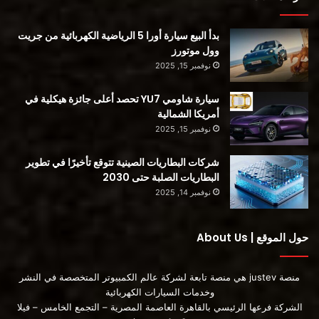
بدأ البيع سيارة أورا 5 الرياضية الكهربائية من جريت
وول موتورز
نوفمبر 15, 2025
سيارة شاومي YU7 تحصد أعلى جائزة هيكلية في
أمريكا الشمالية
تم تجهيز السيارة Hengchi 5 بمحرك بقوة 150 كيلوواط على
نوفمبر 15, 2025
المحور الأمامي مع ذروة عزم دوران يبلغ 345 نيوتن متر. يمكن أن
تتسارع من 0 إلى 100 كم / ساعة في 7.8 ثانية. تحتوي على بطارية
شركات البطاريات الصينية تتوقع تأخيرًا في تطوير
من فوسفات الحديد الليثيوم CATL بسعة 72.8 كيلو وات في الساعة
البطاريات الصلبة حتى 2030
ونطاق إبحار يصل إلى 602 كم. يمكن أن تشحن السيارة من 30٪ إلى
نوفمبر 14, 2025
80٪ في 28 دقيقة فقط في ظل وضع الشحن السريع.
حول الموقع | About Us
منصة justev هي منصة تابعة لشركة عالم الكمبيوتر المتخصصة في النشر
المصدر
وخدمات السيارات الكهربائية
الشركة فرعها الرئيسي بالقاهرة العاصمة المصرية – التجمع الخامس – فيلا
أقرأ أيضا: