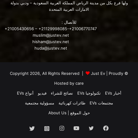
ولها فرع بكل من مدينة الرياض المملكة العربية السعودية – ودبي بدولة
2022. سيقدمون الشاحنة في نفس الوقت ، وستطرح في السوق
الامارات العربية المتحدة
الصينية هذا العام. سنراقب هذه الشاحنة الصغيرة ، لذا ترقبوا.
للأتصال :
المصدر
+21005430656 – +21129998085-+21006770747
muslim@justev.net
hisham@justev.net
أقرأ أيضا:
huda@justev.net
جيلي تختبر مركبات وقود الميثانول في الدنمارك
Just Ev
| Proudly
© Copyright 2026, All Rights Reserved |
محتوى مدفوع
Hosted by
care
أخبار EVs
تكنولوجيا EVs
نصائح للشراء
فيديو
أنواع EVs
مجتمعات EVs
طائرات كهربائية
مسؤولية مجتمعية
حول الموقع | About Us
الشاحنة Ford F-150 Lightning
فيسبوك
تويتر
يوتيوب
انستقرام
انستجرام
تويتر
الشاحنة RADAR الكهربائية