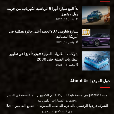
منصة SEA من جيلي
تتكهن وسائل الإعلام الصينية بأن الشاحنة RADAR الكهربائية يمكنها
بدأ البيع سيارة أورا 5 الرياضية الكهربائية من جريت
الوقوف على منصة Geely’s SEA واستخدام تقنية Leishen Hi-X
وول موتورز
نوفمبر 15, 2025
الهجينة. تبدو منصة SEA صحيحة ، لكن التكنولوجيا الهجينة مشكوك
فيها. يتم وضع RADAR كعلامة تجارية لشاحنة بيك آب EV ، وموقعها
سيارة شاومي YU7 تحصد أعلى جائزة هيكلية في
الإلكتروني يشبه “radar-ev.com”. لذلك يبدو أن شاحنات RADAR
أمريكا الشمالية
ستكون كهربائية بالكامل.
نوفمبر 15, 2025
شركات البطاريات الصينية تتوقع تأخيرًا في تطوير
البطاريات الصلبة حتى 2030
نوفمبر 14, 2025
حول الموقع | About Us
منصة justev هي منصة تابعة لشركة عالم الكمبيوتر المتخصصة في النشر
وخدمات السيارات الكهربائية
موعد اطلاق الشاحنة RADAR الكهربائية
الشركة فرعها الرئيسي بالقاهرة العاصمة المصرية – التجمع الخامس – فيلا
كما ذكرنا ، سيتم إطلاق الشاحنة RADAR الكهربائية رسميًا في يوليو
جي 3 – كمبوند بيلاجيو