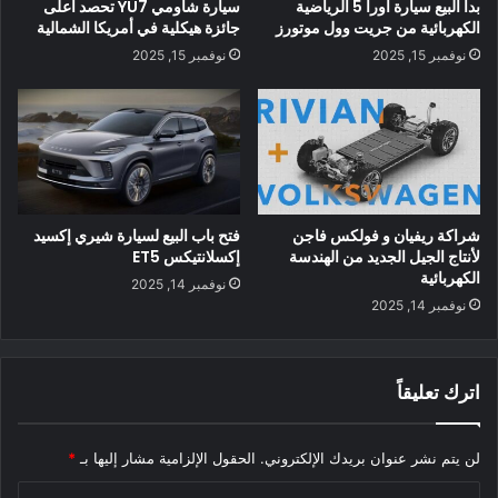
بدأ البيع سيارة أورا 5 الرياضية
سيارة شاومي YU7 تحصد أعلى
الكهربائية من جريت وول موتورز
جائزة هيكلية في أمريكا الشمالية
نوفمبر 15, 2025
نوفمبر 15, 2025
في الوقت الحالي ، لدى الشاحنة RADAR الكهربائية شعار غريب
شراكة ريفيان و فولكس فاجن
فتح باب البيع لسيارة شيري إكسيد
“استعارة 2 متر مربع من الطبيعة”. يلمح إلى مكانتها كعلامة تجارية
لأنتاج الجيل الجديد من الهندسة
إكسلانتيكس ET5
للمغامرة. بدأت المدن الصينية في رفع الحظر على شاحنات البيك
الكهربائية
نوفمبر 14, 2025
أب داخل المدن ، ويميل العملاء إلى شراء شاحنات البيك أب ، بشكل
نوفمبر 14, 2025
أساسي للاستخدام الترفيهي. لذلك فهي استراتيجية التسويق
الصحيحة لـ RADAR.
اترك تعليقاً
لن يتم نشر عنوان بريدك الإلكتروني.
الحقول الإلزامية مشار إليها بـ
*
ا