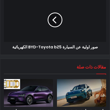
(شاندونغ) هما كيانان مستقلان تحت هانغتشو جيلي للبحث والتطوير
للسيارات ، والتي بدورها مملوكة بالكامل لمجموعة تشجيانغ جيلي
القابضة. من الغريب أنه في منصة بيانات شركة Aiqicha ، تمتلك
Hangzhou Geely Automobile Research and Development
موقعًا على الإنترنت ، “radar-ev.com”. ولكنه لا يعمل الآن.
صور اولية عن السيارة BYD-Toyota bZ5 الكهربائية
مواصفات الشاحنة RADAR الكهربائية
وفقًا للمعلومات الواردة في العرض التقديمي ، سيتم وضع الشاحنة
RADAR الكهربائية كعلامة تجارية للمغامرات وأسلوب حياة “خارجي”.
مقالات ذات صلة
ستكون أول سيارة تحت RADAR هي تلك الشاحنة الصغيرة التي
نراقبها منذ نوفمبر 2021. ومن المثير للاهتمام ، أن كل حرف في
اسم العلامة التجارية له معنى خاص به. أول حرف R يشير إلى
“Rational” ، والأول A لـ “Alone” ، و D لـ “Discovery” ، والثاني A
لـ “Accompany” ، والثاني R لـ “Romantic”.