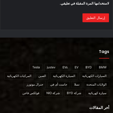
لاستخدامها المرة المقبلة في تعليقي.
تواصل العديد من وسائل الإعلام الصينية مقارنة هذه الشاحنة مع
شاحنة Tesla Cybertruck و الشاحنة Ford F-150 Lightning. لكن
أول شاحنة من طراز RADAR تبدو وكأنها مركبة أصغر بكثير. علاوة
على ذلك ، ذكر Ash Sutcliffe ، مدير العلاقات العامة الخارجي من
شركة Geely ، على Twitter أن هذه الشاحنة بنفس حجم الشاحنة
Toyota Hilux. لذلك يجب أن تكون أبعادها حوالي
Tags
5330/1850/1800 مم مع قاعدة عجلات 3100 مم.
Tesla
justev
EVs
EV
BYD
BMW
السيارات الكهربائية
السيارة الكهربائية
الصين
المركبات الكهربائية
الولايات المتحدة
تسلا
جاست أى في
جنرال موتورز
سيارة كهربائية
شركة BYD
شركة NIO
فولكس فاجن
أخر المقالات