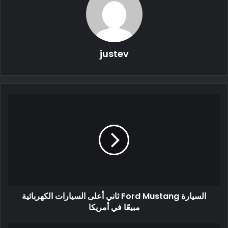
justev
انتاج الشاحنة RADAR الكهربائية
السيارة Ford Mustang ثاني أعلى السيارات الكهربائية
في الوقت الحالي ، يبدو أن شركتين تديران RADAR. قطع غيار
مبيعًا في أمريكا
سيارات جيلي بيك آب (شاندونغ) ومبيعات سيارات جيلي بيك آب