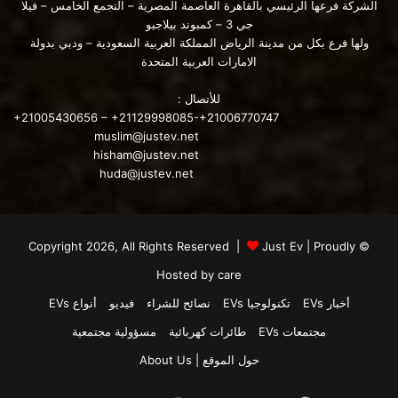
الشركة فرعها الرئيسي بالقاهرة العاصمة المصرية – التجمع الخامس – فيلا
جي 3 – كمبوند بيلاجيو
ولها فرع بكل من مدينة الرياض المملكة العربية السعودية – ودبي بدولة
الامارات العربية المتحدة
للأتصال :
+21005430656 – +21129998085-+21006770747
muslim@justev.net
hisham@justev.net
huda@justev.net
الخلاصة
نود أن نشير إلى أنه قد يكون هناك مجال للتحسينات. بعد إطلاق
Just Ev
| Proudly
© Copyright 2026, All Rights Reserved |
الطراز 3 والطراز Y لأول مرة بخلايا 2170 الجديدة آنذاك ، دفع تسلا
Hosted by
care
العديد من تحديثات البرامج بمرور الوقت مما أتاح معدلات شحن
أخبار EVs
تكنولوجيا EVs
نصائح للشراء
فيديو
أنواع EVs
أعلى مع بطارية 4680 خلية. الآن بدون مزيد من التحسينات ، من
مجتمعات EVs
طائرات كهربائية
مسؤولية مجتمعية
المؤكد أنها ليست ثورية من حيث التحسينات ، لكنها تحسين تدريجي
جيد.
حول الموقع | About Us