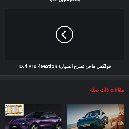
الاختبارات بخصوص بطارية 4680 خلية.
اختبارات بطارية 4680 خلية
قام أحد هؤلاء المالكين الأوائل ، من خلال مراجعة Spoken على
Youtube ، بأخذ الطراز Y لاختبار النطاق والشحن على شواحن
Supercharger V3 :
فولكس فاجن تطرح السيارة ID.4 Pro 4Motion
مقالات ذات صلة