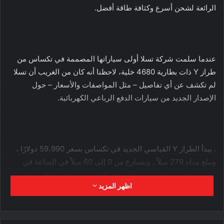
الرائعة لشحن أسرع وكثافة طاقة أفضل.
عندما سلمت شركة تسلا أولى سياراتها المصممة في تكساس من
طراز Y ذات بطارية 4680 خلية، لاحظنا أنه كان من الغريب أن تسلا
لم تكشف عن أي تفاصيل – مثل المواصفات والأسعار – حول
الإصدار الجديد من سيارات الدفع الرباعي الكهربائية.
. يبدأ الطراز Y القياسي الجديد في تكساس بسعر 59،990 دولارًا ،
ويبلغ مداه 279 ميلاً ، ويتسارع من 0 إلى 60 ميلاً في الساعة في
خمس ثوانٍ ، ومجهز ببعض الميزات الجديدة ، بما في ذلك مسند ذراع
اظهر المزيد
الكونسول المركزي المغناطيسي ورف لا يتجزأ. لكننا مهتمون أكثر
بتأثير بطارية 4680 خلية الجديدة وحزمة البطارية الهيكلية.