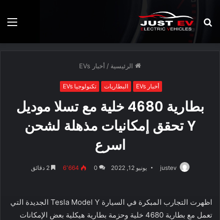
بحث
الق
عن
الرئيسية
/
أخبار EVs
أخبار EVs
البطاريات
تكنولوجيا EVs
بطارية 4680 خلية مع تسلا موديل
Y تحقق إمكانيات مذهلة لشحن
اسرع
justev
يونيو 12, 2022
0
6٬664
2 دقائق
اظهرت التجارب المبكرة في السيارة Tesla Model Y الجديدة التي
تعمل مع بطارية 4680 خلية وحزمة بطارية هيكلية بعض الإمكانات