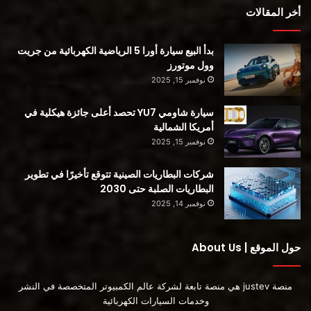
أخر المقالات
بدأ البيع سيارة أورا 5 الرياضية الكهربائية من جريت
وول موتورز
نوفمبر 15, 2025
سيارة شاومي YU7 تحصد أعلى جائزة هيكلية في
أمريكا الشمالية
نوفمبر 15, 2025
شركات البطاريات الصينية تتوقع تأخيرًا في تطوير
أصيب بعض محبي تسلا بخيبة أمل من حقيقة أن السيارة بلغت ذروتها
البطاريات الصلبة حتى 2030
عند 227 كيلوواط بدلاً من 250 كيلوواط التي يمكن أن يحققها الطراز
نوفمبر 14, 2025
Y الذي يحتوي على 2170 خلية ، لكن علينا أن نضع في اعتبارنا أن
حزمة البطارية هذه لديها سعة طاقة أقل بكثير. عند تفكيكها ، يبدو أن
حول الموقع | About Us
بطارية 4680 خلية تحتوي على معدل ذروة C أعلى بنسبة 10 ٪ على
الأقل ومتوسط ​​معدل C.
منصة justev هي منصة تابعة لشركة عالم الكمبيوتر المتخصصة في النشر
وخدمات السيارات الكهربائية