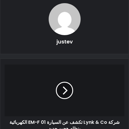
justev
لم يتمكن أي شخص من تأكيد سعة الطاقة الدقيقة للطراز Y الجديد ،
ولكن لدينا فكرة أفضل بكثير الآن ، حيث يقوم بعض مالكي الطراز Y
شركة Lynk & Co تكشف عن السيارة 01 EM-F الكهربائية
بنظام هجين جديد
الذين تم استلموا سياراتهم في وقت مبكر في تكساس بإجراء بعض