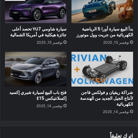
بدأ البيع سيارة أورا 5 الرياضية
سيارة شاومي YU7 تحصد أعلى
الكهربائية من جريت وول موتورز
جائزة هيكلية في أمريكا الشمالية
نطاق السيارة LYRIQ
نوفمبر 15, 2025
نوفمبر 15, 2025
يقدم الطراز RWD من السيارة LYRIQ نطاقًا يقدر بـ 312 ميلاً من
وكالة حماية البيئة بتكلفة كاملة ويبلغ سعره المبدئي 62990 دولارًا
أمريكيًا. يضيف طراز AWD ، الذي سيبدأ بسعر 64،990 دولارًا ، وحدة
دفع ثانية ، موضوعة في مقدمة السيارة لتعزيز ديناميكيات السيارة
والأداء بشكل أكبر للسائقين. عند فتح الطلبات ، سيكون لدى العملاء
الآن الاختيار من بين لونين خارجيين جديدين: أزرق فاخر معدني وأبيض
كريستالي ثلاثي الطبقات.
شراكة ريفيان و فولكس فاجن
فتح باب البيع لسيارة شيري إكسيد
لأنتاج الجيل الجديد من الهندسة
إكسلانتيكس ET5
الكهربائية
نوفمبر 14, 2025
نوفمبر 14, 2025
اترك تعليقاً