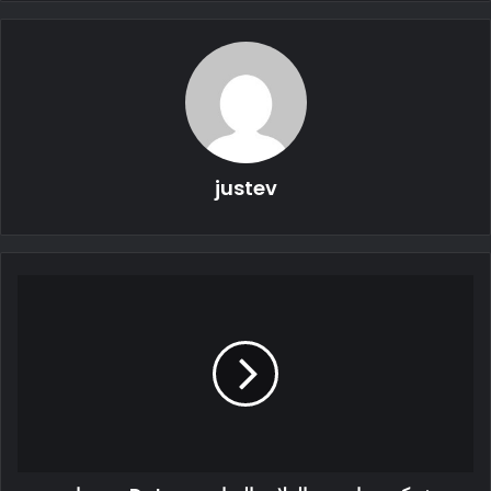
justev
منذ كشف النقاب عن السيارة LYRIQ ، جذبت الكثير من الاهتمام
بسبب التصميم المذهل والمواصفات الرائعة مثل بطارية 100 كيلو
واط في الساعة تتيح “أكثر من 300 ميل” من المدى وشاحن تيار
متردد 19.2 كيلو واط وسعة شحن سريع للتيار المستمر تصل إلى
190 كيلوواط كل ذلك بأقل من 60 ألف دولار ، وفقًا لإعلان جنرال
موتورز الأول.