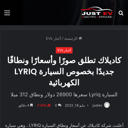
بحث
الق
عن
الرئيسية
/
أخبار EVs
أخبار EVs
كاديلاك تطلق صورًا وأسعارًا ونطاقًا
جديدًا بخصوص السيارة LYRIQ
الكهربائية
السيارة Lyriq سعرها 26900 دولار ونطاق 312 ميلا
justev
مايو 18, 2022
0
6٬896
4 دقائق
أعلنت شركة كاديلاك عن أسعار ونطاق السيارة LYRIQ ، وهي سيارة