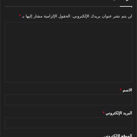
لن يتم نشر عنوان بريدك الإلكتروني.
الحقول الإلزامية مشار إليها بـ
*
ا
ل
ليس لدي السيارة LYRIQ النطاق المصنف من قبل وكالة حماية
ت
البيئة (EPA) لإصدار الدفع الرباعي حتى الآن – سيقترب من بداية
ع
عمليات التسليم في “أوائل عام 2023”. من المتوقع أن يكون أقصر
ل
قليلاً من إصدار RWD.
ي
ق
الاسم
*
*
البريد الإلكتروني
*
كاديلاك ستفتح الحجوزات لـ RWD AWD في 19 مايو ؛ سيبدأ تسليم
الموقع الإلكتروني