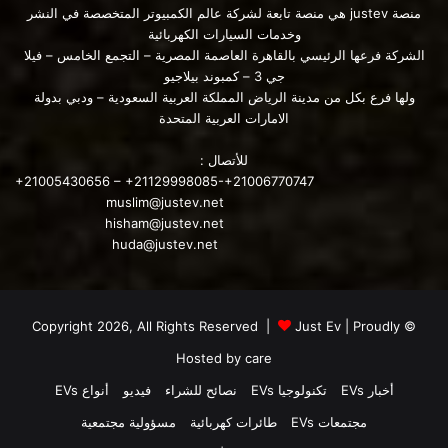
منصة justev هي منصة تابعة لشركة عالم الكمبيوتر المتخصصة في النشر
وخدمات السيارات الكهربائية
الشركة فرعها الرئيسي بالقاهرة العاصمة المصرية – التجمع الخامس – فيلا
جي 3 – كمبوند بيلاجيو
ولها فرع بكل من مدينة الرياض المملكة العربية السعودية – ودبي بدولة
ومن ناحية أخري بدأت جنرال موتورز في تلقي طلبات شراء السيارة
الامارات العربية المتحدة
LYRIQ الكهربائية من كاديلاك في 18 سبتمبر 2021 بالأسواق الصينية
. في غضون 10 دقائق فقط ، توقفت الشركة عن قبول الحجوزات
للأتصال :
+21005430656 – +21129998085-+21006770747
حيث تم بيع جميع الطلبات من السيارة الكهربائية كاديلاك Lyriq ذات
muslim@justev.net
الدفع الرباعي. كان 2023 كاديلاك LYRIQ متاحًا للطلب فقط في
hisham@justev.net
الإصدار الأول. تخطط جنرال موتورز لإعادة فتح الحجوزات هذا
huda@justev.net
الصيف عندما ستقدم السيارة الكهربائية الرياضية متعددة
الاستخدامات الجديدة في الطرازات العادية.
Just Ev
| Proudly
© Copyright 2026, All Rights Reserved |
Hosted by
care
أخبار EVs
تكنولوجيا EVs
نصائح للشراء
فيديو
أنواع EVs
مجتمعات EVs
طائرات كهربائية
مسؤولية مجتمعية