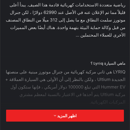
رياضية متعددة الاستخدامات كهربائية قادمة هذا الصيف. يبدأ أعلى
قليلاً مما تم الإعلان عنه في الأصل عند 62990 دولارًا ، لكن جنرال
موتورز سلمت النطاق مع ما يصل إلى 312 ميلًا من النطاق المصنف
من قبل وكالة حماية البيئة بتهمة واحدة. هناك أيضًا بعض المميزات
الأخرى للعملاء المحتملين …
ماهي السيارة Lyriq ؟
LYRIQ هي ثاني مركبة كهربائية من جنرال موتورز مبنية على منصتها
الجديدة Ultium ، ولكن بالنظر إلى أن الأولى هي السيارة العملاقة +
Hummer EV التي تبلغ 100000 دولار أمريكي ، فإنها ستكون أول
مركبة Ultium يتم أخذها في الاعتبار بالنسبة لمعظم مشتري
المركبات الكهربائية.
اظهر المزيد