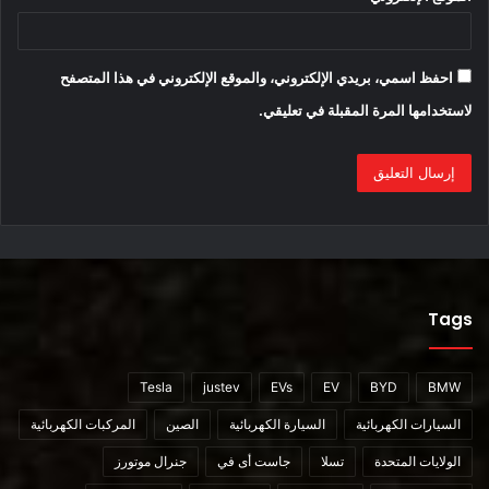
نسخة RWD من السيارة LYRIQ ذات المحرك الواحد هذا الصيف.
كما ذكرنا سابقًا ، باعت كاديلاك هذا الإصدار بالفعل.
احفظ اسمي، بريدي الإلكتروني، والموقع الإلكتروني في هذا المتصفح
لاستخدامها المرة المقبلة في تعليقي.
Tags
كاديلاك سعيدة بمجموعة إصدار RWD. علق نائب رئيس كاديلاك
Tesla
justev
EVs
EV
BYD
BMW
العالمية ، روري هارفي:
السيارات الكهربائية
السيارة الكهربائية
الصين
المركبات الكهربائية
هذه خطوات مهمة بالنسبة لكاديلاك ، حيث أننا نفي بوعدنا بتقديم
الولايات المتحدة
تسلا
جاست أى في
جنرال موتورز
سيارة كهربائية تقدم أكثر من 300 ميل من المدى ونتحرك نحو