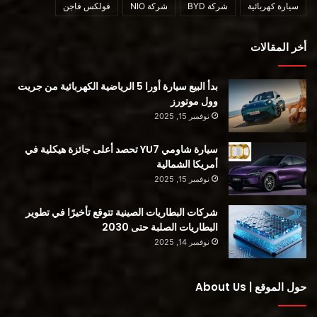
سيارة كهربائية
شركة BYD
شركة NIO
فولكس فاجن
محفظة سيارات كهربائية بالكامل بحلول عام 2030. ستحدد كاديلاك
مستقبل النقل الفاخر من خلال مجموعتها من السيارات الكهربائية
القادمة ، ويبدأ كل شيء بـ السيارة LYRIQ .
أخر المقالات
بدأ البيع سيارة أورا 5 الرياضية الكهربائية من جريت
وول موتورز
أعلنت كاديلاك اليوم أيضًا أن جميع عملاء كاديلاك 2023 سيحصلون
نوفمبر 15, 2025
على اختيار “عامين من أرصدة الشحن العامة غير المحدودة في
سيارة شاومي YU7 تحصد أعلى جائزة هيكلية في
محطات الشحن EVgo أو رصيد يصل إلى 1500 دولار لتركيب
أمريكا الشمالية
الشاحن المنزلي من خلال Qmerit.”
نوفمبر 15, 2025
شركات البطاريات الصينية تتوقع تأخيرًا في تطوير
البطاريات الصلبة حتى 2030
نوفمبر 14, 2025
حول الموقع | About Us