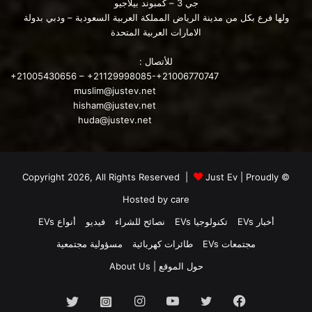
جي 3 – كمبوند بيلاجيو
أقرها مجلس النواب بقيادة الديمقراطيين ولكن يعارضها الجمهوريون
ولها فرع بكل من مدينة الرياض المملكة العربية السعودية – ودبي بدولة
الامارات العربية المتحدة
في مجلس الشيوخ الأمريكي. إذا تم تنفيذ هذه المقترحات ، فإن
تكلفة ملكية السيارات الكهربائية خلال فترة التمويل ستبدو أكثر فائدة
للأتصال :
مقارنة بتكلفة ملكية إصدارات الغاز ، مع كون نيرو الهجين فقط
+21005430656 – +21129998085-+21006770747
أرخص بكثير في عدد قليل من الولايات من النسخة الكهربائية.
muslim@justev.net
hisham@justev.net
huda@justev.net
Just Ev
| Proudly
© Copyright 2026, All Rights Reserved |
Hosted by
care
أخبار EVs
تكنولوجيا EVs
نصائح للشراء
فيديو
أنواع EVs
مجتمعات EVs
طائرات كهربائية
مسؤولية مجتمعية
وينتهي التقرير باقتراح أن يعمل الكونجرس على تمديد ، وربما
حول الموقع | About Us
التوسع ، في حوافز السيارات الكهربائية المتاحة ، والتي ستساعد في
دفع الأمريكيين إلى استخدام السيارات الكهربائية وحمايتهم من تقلب
فيسبوك
تويتر
يوتيوب
انستقرام
انستجرام
تويتر
أسعار الغاز.