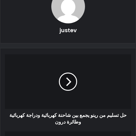
justev
يوسع هذا التحليل في حساب التكلفة الإجمالية لملكية السيارات
الكهربائية – بدلاً من النظر إلى متوسط ​​فترة 12 عامًا لملكية السيارة
بالكامل ، فإنه ينظر في التكاليف الشهرية على مدى فترة التمويل
البالغة ست سنوات. نظرًا لأن 85٪ من السيارات في الولايات
المتحدة يتم تمويلها عند الشراء ، فهذه طريقة أكثر واقعية لعرض
التكاليف من النظر إلى سعر الملصق.
حل تسليم من رينو يجمع بين شاحنة كهربائية ودراجة كهربائية
وطائرة درون