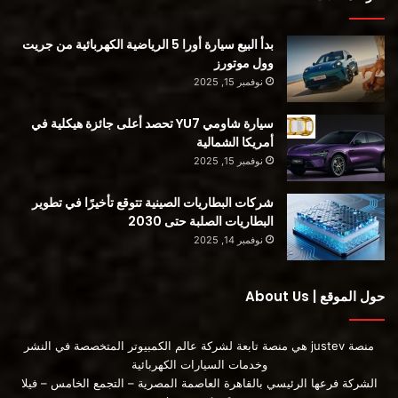
بدأ البيع سيارة أورا 5 الرياضية الكهربائية من جريت
وول موتورز
نوفمبر 15, 2025
سيارة شاومي YU7 تحصد أعلى جائزة هيكلية في
أمريكا الشمالية
نوفمبر 15, 2025
شركات البطاريات الصينية تتوقع تأخيرًا في تطوير
التحذير الأساسي لهذا التحليل هو أنهم يعتمدون على الائتمان
البطاريات الصلبة حتى 2030
الضريبي الفيدرالي الأمريكي البالغ 7500 دولار. ومن المقرر أن ينفد
نوفمبر 14, 2025
هذا الائتمان الضريبي في وقت لاحق من هذا العام لاثنتين من
المركبات المعنية – نيسان ليف وفورد إف -150 لايتنينغ. سينتهي هذا
حول الموقع | About Us
الائتمان الضريبي تدريجيًا لهاتين السيارتين ، وسيصل المصنعون
الآخرون في النهاية إلى سقف 200000 سيارة وسيشهدون إنهاء
منصة justev هي منصة تابعة لشركة عالم الكمبيوتر المتخصصة في النشر
ائتماناتهم الضريبية أيضًا.
وخدمات السيارات الكهربائية
الشركة فرعها الرئيسي بالقاهرة العاصمة المصرية – التجمع الخامس – فيلا
هناك مقترحات لتمديد هذا الإعفاء الضريبي في الكونجرس والتي