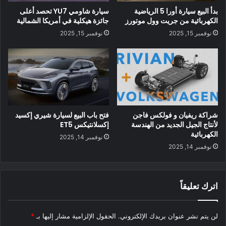
سيارة نيسان فيرسا S Xtronic CVT مقابل نيسان ليف
بدأ البيع سيارة أورا 5 الرياضية
سيارة شاومي YU7 تحصد أعلى
الكهربائية من جريت وول موتورز
جائزة هيكلية في أمريكا الشمالية
نوفمبر 15, 2025
نوفمبر 15, 2025
شراكة ريفيان و فولكس فاجن
فتح باب البيع لسيارة شيري إكسيد
لأنتاج الجيل الجديد من الهندسة
إكسلانتيكس ET5
الكهربائية
نوفمبر 14, 2025
نوفمبر 14, 2025
يشير التحليل إلى أن هذه ليست مقارنات مباشرة – فالكثير من
اترك تعليقاً
السيارات الكهربائية لديها ميزات على مستوى الخيار “الأساسي”
أكثر من إصدارات السيارات التي تعمل بالوقود الأحفوري – لكنها
لن يتم نشر عنوان بريدك الإلكتروني.
الحقول الإلزامية مشار إليها بـ
*
أقرب ما يمكن أن تحصل عليه. على سبيل المثال ، تعتبر LEAF