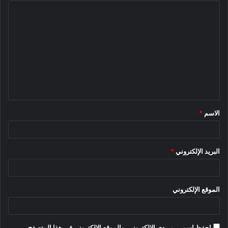
سيارة جيدة ، والعكس صحيح … ليس كذلك.
ا
ل
ت
ع
ل
ي
ق
الاسم
*
*
عند مقارنة كل هذه التكاليف لكل مركبة وكل ولاية ، وجد التقرير أنه
بالنسبة لمعظم السيارات ومعظم الولايات ، تكون السيارات
البريد الإلكتروني
*
الكهربائية أرخص على أساس التكلفة الشهرية:
سيارتان ، Kona Electric SEL و Ford F-150 Lightning ، أرخص
الموقع الإلكتروني
في كل ولاية. تعتبر السيارات الكهربائية الأخرى أرخص في معظم
الولايات ، باستثناء Niro EX ، حيث غالبًا ما يكون إصدار الغاز أرخص
احفظ اسمي، بريدي الإلكتروني، والموقع الإلكتروني في هذا المتصفح