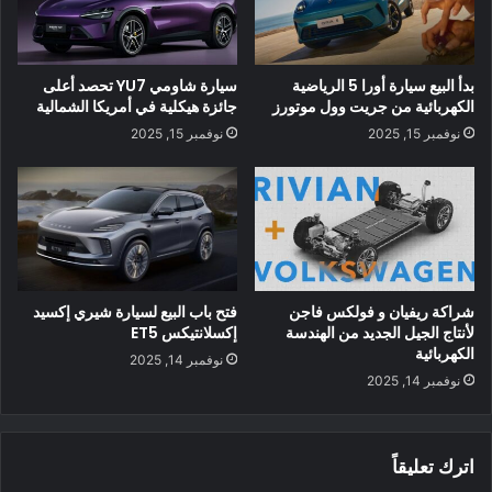
بدأ البيع سيارة أورا 5 الرياضية
سيارة شاومي YU7 تحصد أعلى
الكهربائية من جريت وول موتورز
جائزة هيكلية في أمريكا الشمالية
69% زيادة في الإنتاج مقارنة بالربع الأول 2021
نوفمبر 15, 2025
نوفمبر 15, 2025
إنه يمثل زيادة سنوية في الإنتاج بنسبة 69٪ بينما شهدت معظم
شركات صناعة السيارات الأخرى انخفاضًا في الطاقة الإنتاجية خلال
العام الماضي بسبب مشكلات سلسلة التوريد.
شراكة ريفيان و فولكس فاجن
فتح باب البيع لسيارة شيري إكسيد
لأنتاج الجيل الجديد من الهندسة
إكسلانتيكس ET5
الكهربائية
نوفمبر 14, 2025
نوفمبر 14, 2025
اترك تعليقاً