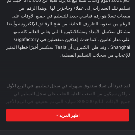
عام 2022 اليوم وأكدت تسلا بيع ما يزيد قليلاً عن 310،000 حيث تم
تسليم تلك السيارات إلى عملاء وحاجزين لها ،وهذا الرقم من
مبيعات تسلا هو رقم قياسي جديد للتسليم في جميع الأوقات على
الرغم من صعوبة الظروف الحادثة من شح الرقائق الإلكترونية وأيضا
مشاكل سلاسل الأمداد ومشكلاتكورونا التي يعاني العالم كله منها
على مدار عامين . كما حدث إغلاقين منفصلين في Gigafactory
Shanghai ، وقد ظن الكثيرون أن Tesla ستكسر أخيرًا خطها المثير
للإعجاب من سجلات التسليم الفصلية.
لقد قدرنا أن تسلا ستفوق بسهولة في سجل تسليمها في الربع الأول
، ولكن سيكون من الصعب للغاية التغلب على سجل التسليم في
جميع الأوقات البالغ 308000 سيارة التي تم تحقيقها في الربع الأخير
(الربع الرابع 2021).
اظهر المزيد