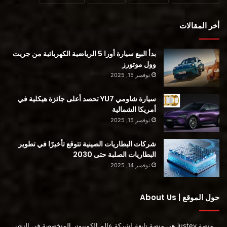
آدم جوناس في مذكرة مستثمر أنه يتوقع تسليم 320.000 إلى
325.000 عملية تسليم من يناير إلى مارس ، أكثر من معظم
أخر المقالات
المحللين.
بدأ البيع سيارة أورا 5 الرياضية الكهربائية من جريت
كتب جوناس: “بالنظر إلى ضغوط سلسلة التوريد غير العادية
وول موتورز
نوفمبر 15, 2025
والزيادات الكبيرة المستمرة في أسعار Tesla ، نعتقد أن الطريق إلى
تسليمات (عام كامل) لأكثر من 1.4 مليون وحدة سيكون مثيرًا
سيارة شاومي YU7 تحصد أعلى جائزة هيكلية في
للإعجاب ، ولكن في أذهاننا ، من الصعب نقل المخزون من هنا”. .
أمريكا الشمالية
نوفمبر 15, 2025
شركات البطاريات الصينية تتوقع تأخيرًا في تطوير
البطاريات الصلبة حتى 2030
نوفمبر 14, 2025
حول الموقع | About Us
منصة justev هي منصة تابعة لشركة عالم الكمبيوتر المتخصصة في النشر