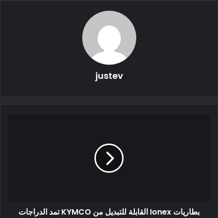
310 ألف سيارة رقم قياسي رغم التحديات
ومع ذلك ، فاجأت شركة صناعة السيارات تسلا بإعلان نتائجها
justev
والإعلان عن تسليم أكثر من 310،000 سيارة في الربع الأول من عام
2022:
وقد صرحت تسلا أنه في الربع الأول ، أنتجنا أكثر من 305000 سيارة
وسلمنا أكثر من 310.000 مركبة ، على الرغم من تحديات سلسلة
التوريد المستمرة وإغلاق المصانع.”
بطاريات Ionex القابلة للتبديل من KYMCO تمد الدراجات