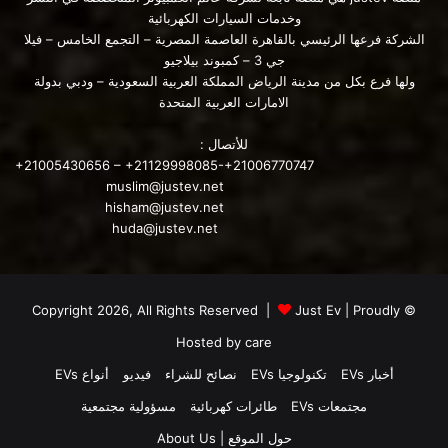
خلافًا لذلك ، ستكون تسلا في وضع جيد للنمو بشكل ملحوظ خلال
وخدمات السيارات الكهربائية
الربع الحالي حيث إنها تكثف من عمليات الإنتاج في مصنعها الجديد
الشركة فرعها الرئيسي بالقاهرة العاصمة المصرية – التجمع الخامس – فيلا
الذي تم افتتاحه مؤخرا ببرلين Gigafactory Berlin و أيضا تتسارع
جي 3 – كمبوند بيلاجيو
ولها فرع بكل من مدينة الرياض المملكة العربية السعودية – ودبي بدولة
وتيرة أفتتاح مصنعها الجديد في Texas.
الامارات العربية المتحدة
للأتصال :
+21005430656 – +21129998085-+21006770747
مشكلة أخرى هي أن مصنع تسلا في برلين يعتمد أيضًا على الإمدادات
muslim@justev.net
hisham@justev.net
من Gigafactory Shanghai والموردين الآخرين في الصين ، والذين
huda@justev.net
قد يعانون أيضًا من القيود المستمرة بسبب زيادة حالات COVID-19
في البلاد.
Just Ev
| Proudly
© Copyright 2026, All Rights Reserved |
Hosted by
care
أخبار EVs
تكنولوجيا EVs
نصائح للشراء
فيديو
أنواع EVs
مجتمعات EVs
طائرات كهربائية
مسؤولية مجتمعية
المصدر :
حول الموقع | About Us