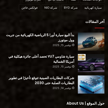
https://www.motor1.com/news/577132/jeep-teases-
wrangler-magneto-sequel-easter-safari/
سيارة كهربائية
شركة BYD
شركة NIO
فولكس فاجن
أقرأ أيضا:
أخر المقالات
الكشف عن جيب Renegade و Compass e-Hybrids الجديدتين
بدأ البيع سيارة أورا 5 الرياضية الكهربائية من جريت
وول موتورز
نوفمبر 15, 2025
محتوى مدفوع
سيارة شاومي YU7 تحصد أعلى جائزة هيكلية في
أمريكا الشمالية
نوفمبر 15, 2025
شركات البطاريات الصينية تتوقع تأخيرًا في تطوير
Magneto
Easter Jeep Safari 2022
البطاريات الصلبة حتى 2030
نوفمبر 14, 2025
السيارة الكهربائية Wrangler Magneto
رانجلر 4xe
شركة جيب
حول الموقع | About Us