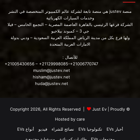
منصة justev هي منصة تابعة لشركة عالم الكمبيوتر المتخصصة في النشر
وخدمات السيارات الكهربائية
الشركة فرعها الرئيسي بالقاهرة العاصمة المصرية – التجمع الخامس – فيلا
جي 3 – كمبوند بيلاجيو
ولها فرع بكل من مدينة الرياض المملكة العربية السعودية – ودبي بدولة
الامارات العربية المتحدة
للأتصال :
+21005430656 – +21129998085-+21006770747
muslim@justev.net
hisham@justev.net
huda@justev.net
Just Ev
| Proudly
© Copyright 2026, All Rights Reserved |
Hosted by
care
أخبار EVs
تكنولوجيا EVs
نصائح للشراء
فيديو
أنواع EVs
مجتمعات EVs
طائرات كهربائية
مسؤولية مجتمعية