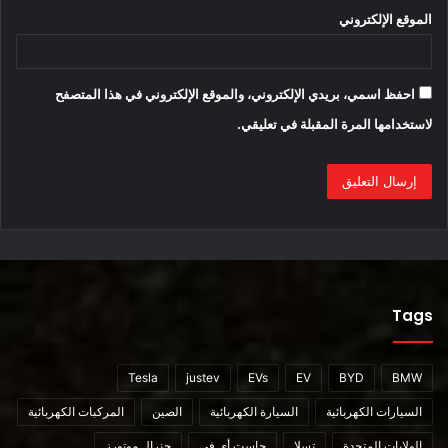
الموقع الإلكتروني
سوف تنطلق رحلة Easter Jeep Safari 2022 في 9 أبريل. وهذا
يعني أن هناك متسعًا من الوقت لظهور المزيد من الإعلانات
التشويقية.
احفظ اسمي، بريدي الإلكتروني، والموقع الإلكتروني في هذا المتصفح
لاستخدامها المرة المقبلة في تعليقي.
Tags
المصدر :
Tesla
justev
EVs
EV
BYD
BMW
السيارات الكهربائية
السيارة الكهربائية
الصين
المركبات الكهربائية
الولايات المتحدة
تسلا
جاست أى في
جنرال موتورز