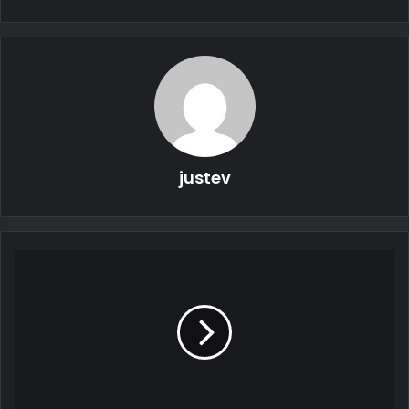
البابين. يُظهر هذا الإعلان التشويقي الجديد Magneto على غطاء
أبيض ، تمامًا كما رأينا من قبل. ولكن الآن لدينا الرقم 20 بعده ، ،
تذكرنا Jeep مع تلك السيارة قدرة جيب الأسطورية للدفع الرباعي
4×4 والتطوير على الطرق الوعرة إلى أبعد من ذلك.” من الواضح أن
هناك شيئًا إضافيًا يحدث هنا. السؤال هو ، هل نتعامل مع نسخة معدلة
من مفهوم Magneto الخاصة بالعام الماضي ، أم أنها السيارة
الكهربائية Wrangler Magneto الجديدة كلية؟
justev