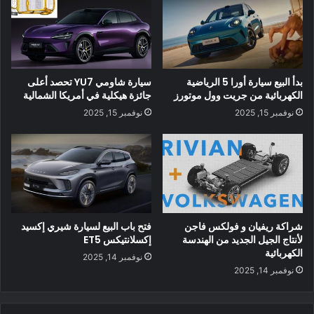
بدأ البيع سيارة أورا 5 الرياضية
سيارة شاومي YU7 تحصد أعلى
الكهربائية من جريت وول موتورز
جائزة هيكلية في أمريكا الشمالية
نوفمبر 15, 2025
نوفمبر 15, 2025
شراكة ريفيان و فولكس فاجن
فتح باب البيع لسيارة شيري إكسيد
لأنتاج الجيل الجديد من الهندسة
إكسلانتيكس ET5
الكهربائية
نوفمبر 14, 2025
على أي حال ، فإن السيارة الكهربائية Wrangler Magneto ستكون
نوفمبر 14, 2025
محاطة بعدد كبير من سيارات الجيب التي تعمل بمواتير الاحتراق
الداخلي . افتتحت الحملة الدعائية بسيارة Gladiator ذات سطح