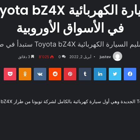
في الأسواق الأوروبية
 الكهربائية Toyota bZ4X ستبدأ في صيف 2022
justev
أبريل 2, 2022
0
8٬025
3 دقائق
فيسبوك
تويتر
لينكدإن
بينتيريست
بو
oklassniki