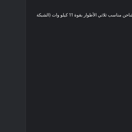
في البداية ، سيتوفر شاحن بقوة 6.6 كيلو وات في الساعة فقط ، ولكن اعتبارًا من الربع الرابع من عام 2022 ، سيصل أيضًا خيار شاحن مناسب ثلاثي الأطوار بقوة 11 كيلو وات (الشبكة