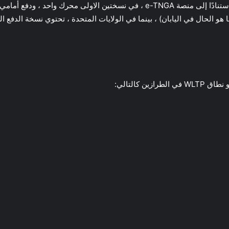
ستتوفر السيارة الكهربائية Toyota bZ4X من تويوتا ، استنادًا إلى منصة e-TNGA ، في 