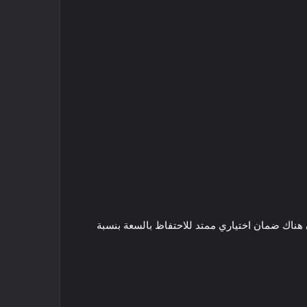
 البطارية على 90٪ من سعتها الأولية بعد 10 سنوات / 240.000 كم (150.000 ميل). سيكون هناك ضمان اختياري ممتد للاحتفاظ بالسعة بنسبة