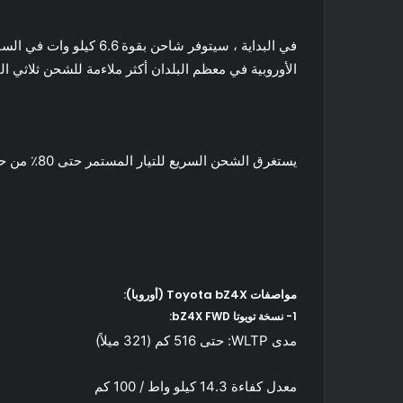
الأوروبية في معظم البلدان أكثر ملاءمة للشحن ثلاثي المراحل في نط
يستغرق الشحن السريع للتيار المستمر حتى 80٪ من حالة الشحن حوالي 30 دقيقة (باستخدام شاحن بقوة 150 كيلو وات).
مواصفات Toyota bZ4X (أوروبا):
1- نسخة تويوتا bZ4X FWD:
مدى WLTP: حتى 516 كم (321 ميلاً)
معدل كفاءة 14.3 كيلو واط / 100 كم