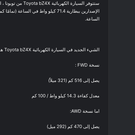
الساعة.
الشيء الجديد في السيارة الكهربائية Toyota bZ4X هو نطاق WLTP في الطرازين كالتالي:
نسخة FWD :
يصل إلى 516 كم (321 ميلاً)
معدل كفاءة 14.3 كيلو واط / 100 كم
اما نسخة AWD:
يصل إلى 470 كم (292 ميل)