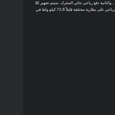
نسختين الاولى محرك واحد ، ودفع أمامي ، والثانية دفع رباعي ثنائي المحرك. سيتم تجهيز كلا
الإصدارين ببطارية 71.4 كيلو واط في الساعة (تمامًا كما هو الحال في اليابان) ، بينما في الولايات المتحدة ، تحتوي نسخة الدفع الرباعي على بطارية مختلفة قليلاً 72.8 كيلو واط في