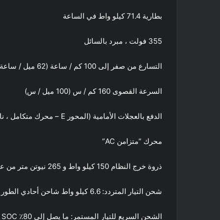
بطارية 71.4 كيلو واط في الساعة
355 فولت ، مبرد بالسائل
التسارع من صفر إلى 100 كم / ساعة (62 ميل / ساعة) في 8.4 ثانية
السرعة القصوى 160 كم / س (100 ميل / س)
الدفع بالعجلات الأمامية (المحور E – محرك متكامل ، ناقل حركة أحادي السرعة وعاكس)
محرك “متزامن AC”
ذروة خرج النظام 150 كيلو واط و 265 نيوتن متر من عزم الدوران
شحن التيار المتردد: 6.6 كيلو واط شاحن أحادي الطور (11 كيلو واط خيار ثلاثي الطور من Q4 2022)
الشحن السريع للتيار المستمر: ما يصل إلى 80٪ SOC في حوالي 30 دقيقة (باستخدام شاحن 150 كيلو واط)