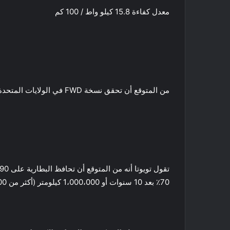
معدل كفاءة 15.8 كيلو واط / 100 كم
من المتوقع أن تحقق نسخة FWD في الولايات المتحدة نطاقًا يصل إلى 250 ميلاً (402 كم) بشحنة واحدة.
70٪ بعد 10 سنوات أو 1،000،000 كيلومتر (أكثر من 620،000 ميل) مدفوعة.