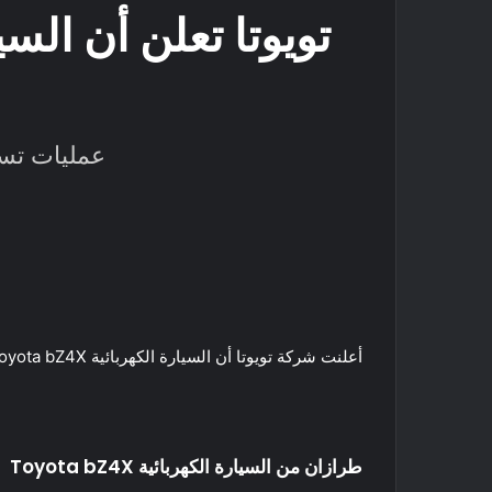
عمليات تسليم السيارة
أعلنت شركة تويوتا أن السيارة الكهربائية Toyota bZ4X الجديدة وهي أول سيارة كهربائية بالكامل لشركة تويوتا من طراز Toyota bZ4X جاهزة لإطلاق مبيعاته الأوروبية هذا الصيف.
طرازان من السيارة الكهربائية Toyota bZ4X