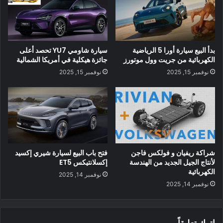
بدأ البيع سيارة أورا 5 الرياضية
سيارة شاومي YU7 تحصد أعلى
الكهربائية من جريت وول موتورز
جائزة هيكلية في أمريكا الشمالية
نوفمبر 15, 2025
نوفمبر 15, 2025
بشكل عام ، تسعى حكومة العاصمة سيول إلى تحويل 100٪ من
الدرجات البخارية التي تعمل بدوام كامل في المدينة إلى دراجات
كهربائية بحلول عام 2025. وهذا بالتأكيد هدف نبيل ، ولكن من
شراكة ريفيان و فولكس فاجن
فتح باب البيع لسيارة شيري إكسيد
لأنتاج الجيل الجديد من الهندسة
إكسلانتيكس ET5
الواضح أنه يتم اتخاذ خطوات لتسريع ذلك. وبشكل أكثر تحديدًا ، في
الكهربائية
نوفمبر 14, 2025
النصف الأول من عام 2022 ، تستهدف الحكومة ما مجموعه 4000
نوفمبر 14, 2025
من الدرجات البخارية الكهربائية ذات عجلتين ليتم تسليمها. بعد ذلك ،
ستتبع 800 من الدرجات البخارية أخرى للاستخدام الفردي ، و 500
وحدة للشركات ، و 300 وحدة لتلك المدرجة في قائمة أولويات
اترك تعليقاً