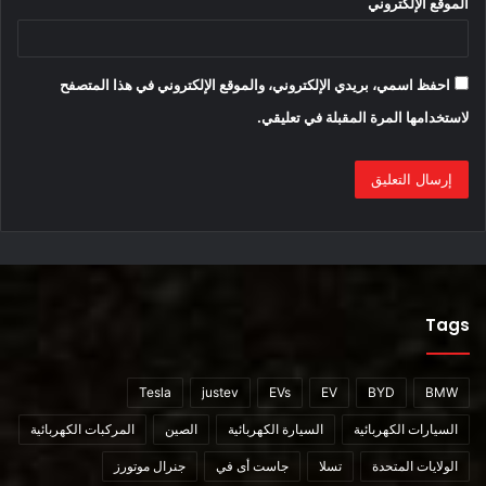
الموقع الإلكتروني
المصدر :
احفظ اسمي، بريدي الإلكتروني، والموقع الإلكتروني في هذا المتصفح
لاستخدامها المرة المقبلة في تعليقي.
https://www.rideapart.com/news/574264/gas-powered-
delivery-scooters-go-electric-seoul/
Tags
أقرأ أيضا:
باريس تخطط حظر الدرجات النارية ذات العجلتين التي تعمل بالوقود
Tesla
justev
EVs
EV
BYD
BMW
السيارات الكهربائية
السيارة الكهربائية
الصين
المركبات الكهربائية
محتوى مدفوع
الولايات المتحدة
تسلا
جاست أى في
جنرال موتورز