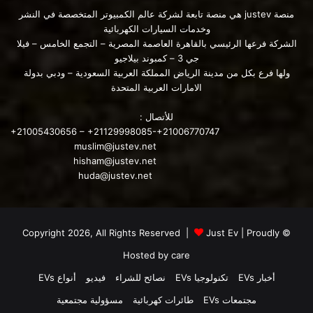
منصة justev هي منصة تابعة لشركة عالم الكمبيوتر المتخصصة في النشر
وخدمات السيارات الكهربائية
الشركة فرعها الرئيسي بالقاهرة العاصمة المصرية – التجمع الخامس – فيلا
جي 3 – كمبوند بيلاجيو
ولها فرع بكل من مدينة الرياض المملكة العربية السعودية – ودبي بدولة
الامارات العربية المتحدة
للأتصال :
+21005430656 – +21129998085-+21006770747
muslim@justev.net
hisham@justev.net
huda@justev.net
Just Ev
| Proudly
© Copyright 2026, All Rights Reserved |
Hosted by
care
أخبار EVs
تكنولوجيا EVs
نصائح للشراء
فيديو
أنواع EVs
مجتمعات EVs
طائرات كهربائية
مسؤولية مجتمعية