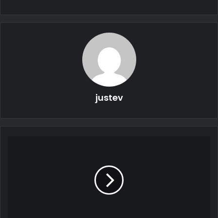
وقد كثفت حكومة العاصمة مؤخرًا جهودها لتحويل أسطول التوصيل
justev
بالمدينة من الدرجات البخارية إلى الكهرباء. ففي عام 2022 وحده ،
خططت الحكومة لتوزيع ما مجموعه 7000 دراجة بخارية كهربائية ،
وهو أكبر حجم من الدراجات البخارية الكهربائية يتم توزيعه على
الإطلاق في المدينة. تعمل سيول نحو التحول الأخضر لأكثر من عقد
حتى الآن ، مع قيام حكومة العاصمة ببطء بتوزيع الدراجات البخارية
الكهربائية للتسليم منذ عام 2010 ، بإجمالي 11،798 وحدة تم
تسليمها في فترة 11 عامًا. الهدف الضخم المتمثل في 7000 دراجة
بخارية لهذا العام يعادل 60 في المائة من جميع الدراجات البخارية
التي تم توزيعها على الإطلاق.