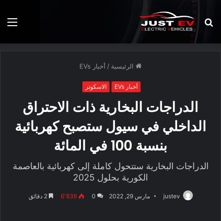
بحث
الق
عن
الرئيسية
/
أخبار EVs
أخبار EVs
الاسكوتر
الدراجات البخارية ذات الاحتراق
الداخلي في سيول ستصبح كهربائية
بنسبة 100 في المائة
الدراجات البخارية ستتحول كاملة إلى كهربائية بالعاصمة
الكورية بحلول 2025
justev
مارس 29, 2022
0
6٬836
2 دقائق