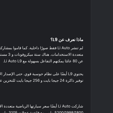
ماذا نعرف عن L9؟
عن 80 عامًا يمكنهم التفاعل بسهولة مع Li Auto L9.
توفير ذاكرة 24 جيجا بايت و 256 جيجا بايت للتخزين عالي السرعة. السيارة متصلة أيضًا بشبكة 5G.