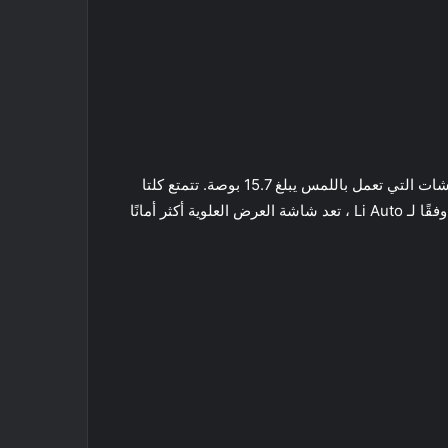
تحتوي وحدة التحكم المركزية في Li Auto L9 على شاشة كبيرة مجمعة للترفيه والركاب. قالت شركة Li Auto أن قطر هذه الشاشات التي تعمل باللمس يبلغ 15.7 بوصة. تتمتع كلتا
الشاشتين بدقة صورة 3K. لقد ذكرنا بالفعل أنه لا توجد لوحة أجهزة تقليدية. بدلاً من ذلك ، هناك HUD ضخم ، والذي يأتي كمعيار. وفقًا لـ Li Auto ، تعد شاشة العرض العلوية أكثر أمانًا