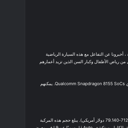
كما قاموا بمشاركة بعض المعلومات الشيقة حول السيارة الكهربائية Li Auto L9 . في البداية ، أخبرونا عن التفاعل مع هذه السيارة الرياضية
و 3 مستشعرات DTof. هذا النظام هو التعلم الذاتي. صرح Li Auto أنه حتى الأطفال من رياض الأطفال وكبار السن الذين تزيد أعمارهم
يحتوي L9 أيضًا على نظام حوسبة قوي. حتى الإصدار الأساسي من هذه السيارة الرياضية متعددة الاستخدامات يحتوي على جهازي Qualcomm Snapdragon 8155 SoCs. يمكنهم
شاركت Li Auto أيضًا سعر سيارتها الرياضية متعددة الاستخدامات الرائدة. سيكلف حوالي 450.000 – 500.000 يوان صيني (71230-79.140 دولار أمريكي). يبلغ حجم هذه المركبة
5200/1998/1800 ملم ، مع قاعدة عجلات 3105 ملم. سيكون متاحًا مع تكوينات 6 و 7 مقاعد. تقوم الشركة بتطوير نسخة كهربائية بالكامل. ستكشف Li Auto رسميًا عن L9 في معرض