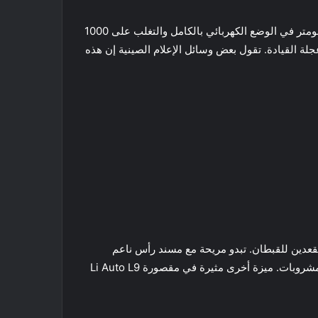
إذا قمنا بتكبير الصورة الأولى ، يمكننا رؤية بعض التفاصيل عن L9. الأول هو النطاق. يمكن لـ L9 الركض لمسافة تصل إلى 200 كيلومتر في الوضع الكهربائي بالكامل والتغلب على 1000
 القيادة. تقول بعض وسائل الإعلام الصينية إن هذه
 ، ولها دقة 3K. بالحديث عن الصف الثاني ، يوجد مقعدين للقبطان. تبدو مريحة مع مسند رأس ناعم
ومسند للقدمين. الركاب في الصف الثاني لديهم شاشة تعمل باللمس للتحكم بدرجة الحرارة ، وحاملان أكواب ، ومبرد / سخان للمشروبات. ميزة أخرى مثيرة في مقصورة Li Auto L9