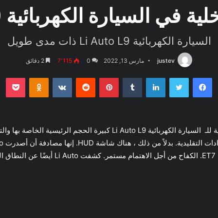
سيارة الكهربائية Li Auto L9 الجديدة
السيارة الكهربائية Li Auto L9 ذات مدى طويل
justev
مارس 13, 2022
0
7٬115
2 دقائق
فيسبوك
تويتر
لينكدإن
بينتيريست
بو
oklassniki