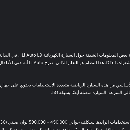
لم تنشر Li Auto فقط صورًا داخلية. 
متعددة الاستخدامات. هناك ستة ميكروفونات 