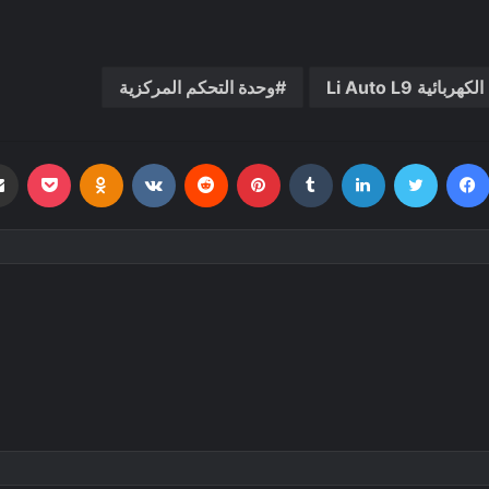
ربائية Li Auto L9
وحدة التحكم المركزية
فيسبوك
تويتر
لينكدإن
بينتيريست
بوكي
dnoklassniki