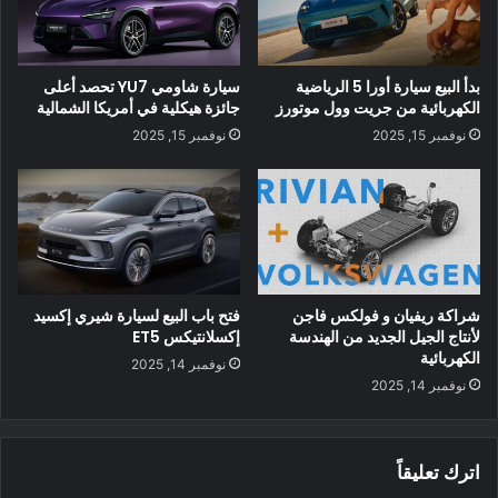
بدأ البيع سيارة أورا 5 الرياضية
سيارة شاومي YU7 تحصد أعلى
سيارة الدفع الرباعي الكهربائية ستكون الكروس الآخر ، الذي يحمل
الكهربائية من جريت وول موتورز
جائزة هيكلية في أمريكا الشمالية
الاسم الرمزي V546 ، سوف يقع بين XC60 متوسطة الحجم و
نوفمبر 15, 2025
نوفمبر 15, 2025
XC90 كبيرة الحجم عندما تظهر لأول مرة في وقت ما في عام
2025. سيتم تصنيع حوالي 100000 وحدة من هذا الطراز في
الولايات المتحدة والصين كل عام.
شراكة ريفيان و فولكس فاجن
فتح باب البيع لسيارة شيري إكسيد
لأنتاج الجيل الجديد من الهندسة
إكسلانتيكس ET5
الكهربائية
نوفمبر 14, 2025
نوفمبر 14, 2025
اترك تعليقاً