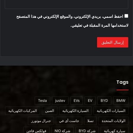
وإنشاء مساحة داخلية أكبر. تتميز الكروس أوفر على وجه الخصوص
بغطاء محرك وسقف منخفضين لتعزيز الديناميكا الهوائية دون
احفظ اسمي، بريدي الإلكتروني، والموقع الإلكتروني في هذا المتصفح
المساس بالرؤية.
لاستخدامها المرة المقبلة في تعليقي.
Tags
بالإضافة إلى الطرازات الكهربائية بالكامل ، عرضت فولفو على
Tesla
justev
EVs
EV
BYD
BMW
التجار نسخًا معاد تصميمها من الهجينين الهجينين S90 و XC90.
السيارات الكهربائية
السيارة الكهربائية
الصين
المركبات الكهربائية
الولايات المتحدة
تسلا
جاست أى في
جنرال موتورز
سيارة كهربائية
شركة BYD
شركة NIO
فولكس فاجن