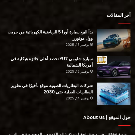
أخر المقالات
بدأ البيع سيارة أورا 5 الرياضية الكهربائية من جريت
وول موتورز
نوفمبر 15, 2025
لتحقيق خطة إطلاق المنتج الطموحة هذه ، ستقوم فولفو ببناء
المزيد من الطرز في مصنعها في ريدجفيل ، ساوث كارولينا. سيكون
سيارة شاومي YU7 تحصد أعلى جائزة هيكلية في
الموقع أول من يبني BEVs الجديدة من فولفو وسيبني في النهاية
أمريكا الشمالية
الموديلات الكهربائية النقية فقط ، بما في ذلك Polestar’s Porsche
نوفمبر 15, 2025
Cayenne Polestar 3.
شركات البطاريات الصينية تتوقع تأخيرًا في تطوير
البطاريات الصلبة حتى 2030
نوفمبر 14, 2025
حول الموقع | About Us
منصة justev هي منصة تابعة لشركة عالم الكمبيوتر المتخصصة في النشر