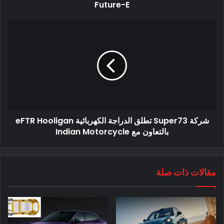
Future-E
أول سيارة كهربائية من الجيل التالي هي سيارة كروس أوفر بالحجم
الكامل مع ثلاثة صفوف من المقاعد وإشارات التصميم من مفهوم
شركة Super73 تطلق الدراجة الكهربائية eFTR Hooligan
إعادة شحن فولفو. تتوقع فولفو بيع حوالي 20000 وحدة من هذا
بالتعاون مع Indian Motorcycle
الكروس عند إطلاقه العام المقبل.
مقالات ذات صلة