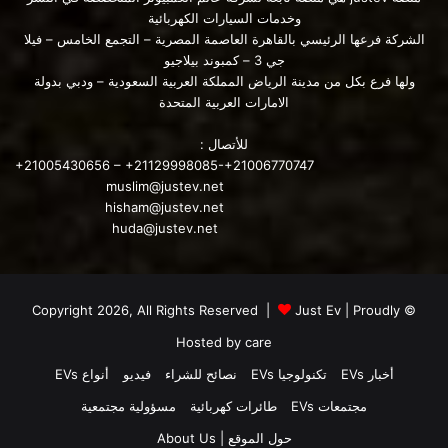
وخدمات السيارات الكهربائية
الشركة فرعها الرئيسي بالقاهرة العاصمة المصرية – التجمع الخامس – فيلا
جي 3 – كمبوند بيلاجيو
ولها فرع بكل من مدينة الرياض المملكة العربية السعودية – ودبي بدولة
الامارات العربية المتحدة
للأتصال :
+21005430656 – +21129998085-+21006770747
muslim@justev.net
hisham@justev.net
huda@justev.net
قالت شركة صناعة السيارات أيضًا أن لديها “خطة توظيف طموحة”
للمصنع ، الذي يبني حاليًا سيارة S60 سيدان بجزء ضئيل من قدرة
المنشأة السنوية البالغة 150.000 سيارة.
Just Ev
| Proudly
© Copyright 2026, All Rights Reserved |
Hosted by
care
أخبار EVs
تكنولوجيا EVs
نصائح للشراء
فيديو
أنواع EVs
مجتمعات EVs
طائرات كهربائية
مسؤولية مجتمعية
حول الموقع | About Us