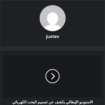
التجار الأمريكيين في حدث في ميامي حضره 800 تاجر تجزئة من
جميع أنحاء أمريكا الشمالية والجنوبية. أخبرتهم فولفو أيضًا كيف
تخطط لاستخدام الكهرباء بالكامل بحلول نهاية العقد.
justev
السيارات الخمس القادمة التي تعمل بالبطارية تشمل سيارة دفع
رباعي كروسًا كبيرًا وصغيرًا وسيارة سيدان ونموذجين رياضيين
شبيهين بعربة واغن. وقالت نفس المصادر إن مسؤولي شركة فولفو
أطلقوا على الأخيرة اسم “مركبات الأنشطة”.
الاستوديو الإيطالي يكشف عن تصميم اليخت الكهربائي