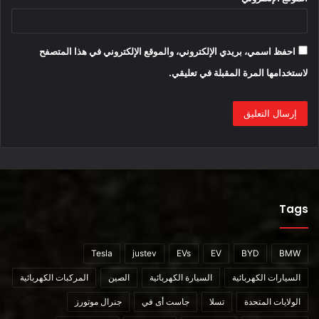
Ram ProMaster التي سوف تظهرت لأول مرة في عام 2023.
احفظ اسمي، بريدي الإلكتروني، والموقع الإلكتروني في هذا المتصفح
لاستخدامها المرة المقبلة في تعليقي.
المصدر :
https://insideevs.com/news/570718/electric-2024-ram-
Tags
1500-pickup-teased/
Tesla
justev
EVs
EV
BYD
BMW
السيارات الكهربائية
السيارة الكهربائية
الصين
المركبات الكهربائية
الولايات المتحدة
تسلا
جاست أى في
جنرال موتورز