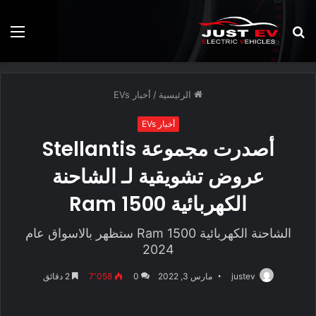
بحث
الق
عن
الرئيسية
/
أخبار EVs
أخبار EVs
أصدرت مجموعة Stellantis
عروض تشويقية لـ الشاحنة
الكهربائية Ram 1500
الشاحنة الكهربائية Ram 1500 ستظهر بالاسواق عام
2024
justev
مارس 3, 2022
0
7٬058
2 دقائق