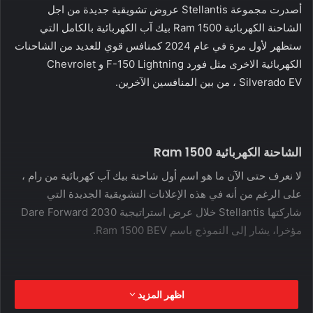
أصدرت مجموعة Stellantis عروض تشويقية جديدة من اجل
الشاحنة الكهربائية Ram 1500 بيك آب الكهربائية بالكامل التي
ستظهر لأول مرة في عام 2024 كمنافس قوي للعديد من الشاحنات
الكهربائية الاخرى مثل فورد F-150 Lightning و Chevrolet
Silverado EV ، من بين المنافسين الآخرين.
الشاحنة الكهربائية Ram 1500
لا نعرف حتى الآن ما هو اسم أول شاحنة بيك آب كهربائية من رام ،
على الرغم من أنه في هذه الإعلانات التشويقية الجديدة التي
شاركتها Stellantis خلال عرض استراتيجية Dare Forward 2030
مؤخرا، يشار إلى النموذج باسم Ram 1500 BEV.
اظهر المزيد
شعار رام على الشاحنة الكهربائية Ram 1500