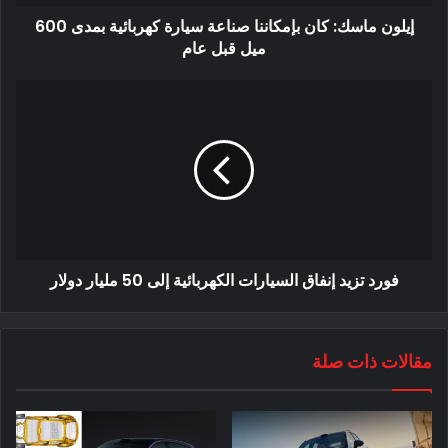
إيلون ماسك: كان بإمكاننا صناعة سيارة كهربائية بمدى 600
ميل قبل عام
تُظهر شاحنة رام الكهربائية ، التي تُرى من الخلف ، مصابيح خلفية
على شكل مرتفعات تصل نحو شعار العلامة التجارية المضيء
الموجود في منتصف الباب الخلفي.
فورد تزيد إنفاق السيارات الكهربائية إلى 50 مليار دولار
مقالات ذات صلة
عند الحديث عن التصميم ، يجب أن يقال إن شركة Ram تقوم
باستمرار بتقييم ما يفعله منافسوها وتعديل الشاحنة كل شهر ، كما
كشف الرئيس التنفيذي لشركة Stellantis Carlos Tavares الشهر
الماضي. لذلك ، لا ينبغي أن نتفاجأ برؤية مصممي رام يجلبون