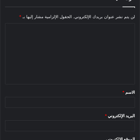
لن يتم نشر عنوان بريدك الإلكتروني.
الحقول الإلزامية مشار إليها بـ
*
يمكن أن تحتوي بنية الشاحنة الكهربائية Ram 1500 على الهيكل على
حزم بطاريات تتراوح من 159 كيلو واط في الساعة إلى أكثر من 200
ا
كيلو واط في الساعة ، مع قدرة الأخير على تقديم ما يصل إلى 500
ل
ميل (805 كيلومترات) من مدى القيادة.
ت
ع
ل
ي
ق
الاسم
*
*
البريد الإلكتروني
*
بينما سيتم إطلاق الشاحنة الكهربائية Ram 1500 في عام 2024 ،
بعد شاحنات Ford و GM الكهربائية ، فإنها لن تكون أول رام كهربائي
خالص على الإطلاق ؛ سيذهب هذا التمييز إلى الشاحنة الكهربائية
الموقع الإلكتروني