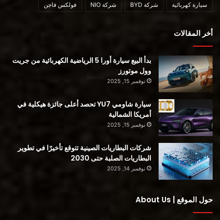
أقرأ ايضا :
سيارة كهربائية
شركة BYD
شركة NIO
فولكس فاجن
كل ما تريد معرفته عن الشاحنة الكهربائية RAM 1500 البيك أب
أخر المقالات
موديل 2024
بدأ البيع سيارة أورا 5 الرياضية الكهربائية من جريت
وول موتورز
نوفمبر 15, 2025
محتوى مدفوع
سيارة شاومي YU7 تحصد أعلى جائزة هيكلية في
أمريكا الشمالية
نوفمبر 15, 2025
شركات البطاريات الصينية تتوقع تأخيرًا في تطوير
البطاريات الصلبة حتى 2030
Chevrolet Silverado
الشاحنات الكهربائية
نوفمبر 14, 2025
الشاحنة الكهربائية
الشاحنة الكهربائية RAM 1500
حول الموقع | About Us
فورد F-150 Lightning