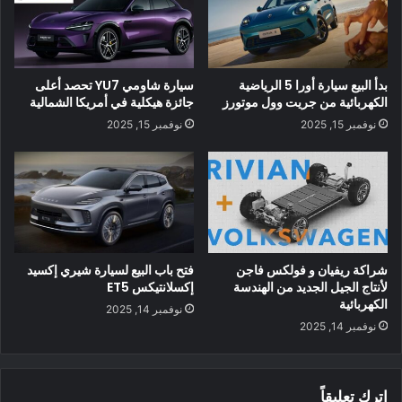
تغييرات على التصميم الذي تمت معاينته في هذه العروض ، خاصة
وأن الشاحنة الكهربائية Ram 1500 لن تدخل حيز الإنتاج قبل عام
2024.
بدأ البيع سيارة أورا 5 الرياضية
سيارة شاومي YU7 تحصد أعلى
الكهربائية من جريت وول موتورز
جائزة هيكلية في أمريكا الشمالية
نوفمبر 15, 2025
نوفمبر 15, 2025
لا يتوفر الكثير من المعلومات حول الشاحنة الكهربائية Ram 1500 ،
لكننا نعلم أنها ستعتمد على منصة STLA Frame التي ستدعم العديد
من الطرز ، بما في ذلك سيارات الدفع الرباعي كاملة الحجم
والمركبات التجارية.
شراكة ريفيان و فولكس فاجن
فتح باب البيع لسيارة شيري إكسيد
لأنتاج الجيل الجديد من الهندسة
إكسلانتيكس ET5
الكهربائية
نوفمبر 14, 2025
نوفمبر 14, 2025
اترك تعليقاً