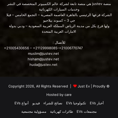
منصة justev هي منصة تابعة لشركة عالم الكمبيوتر المتخصصة في النشر
وخدمات السيارات الكهربائية
الشركة فرعها الرئيسي بالقاهرة العاصمة المصرية – التجمع الخامس – فيلا
جي 3 – كمبوند بيلاجيو
ولها فرع بكل من مدينة الرياض المملكة العربية السعودية – ودبي بدولة
الامارات العربية المتحدة
للأتصال :
+21005430656 – +21129998085-+21006770747
muslim@justev.net
hisham@justev.net
huda@justev.net
Just Ev
| Proudly
© Copyright 2026, All Rights Reserved |
Hosted by
care
أخبار EVs
تكنولوجيا EVs
نصائح للشراء
فيديو
أنواع EVs
مجتمعات EVs
طائرات كهربائية
مسؤولية مجتمعية