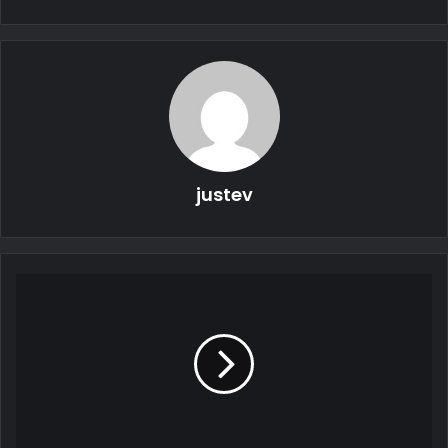
الآن ، مقارنةً بالإعلانات التشويقية السابقة ، يمكننا رؤية المزيد من
توقيعات الإضاءة الأمامية والخلفية لـ Ram. في المقدمة ، تعرض
الشاحنة التي تعمل بالبطارية شرائط LED مزدوجة على كل جانب
تبدو وكأنها تشير إلى شعار رام المضيء بينهما.
justev
نرى أيضًا غطاءًا قصيرًا منتفخًا مع ما يشبه فتحة التهوية في
المنتصف. يكشف المظهر الجانبي أيضًا عن خط سقف أملس مدبب
نحو الخلف ، وبيت زجاجي صغير نسبيًا ، وأقواس عجلات عضلية.