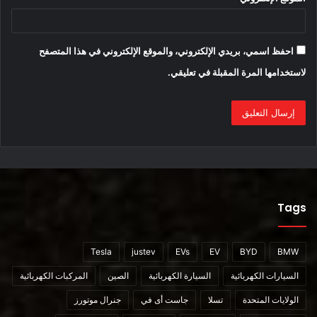
احفظ اسمي، بريدي الإلكتروني، والموقع الإلكتروني في هذا المتصفح
لاستخدامها المرة المقبلة في تعليقي.
المصدر :
https://www.motor1.com/news/570119/rolls-royce-wraith-
ev-conversion/
أقرأ ايضا :
Tags
صور تجسسية جديدة على السيارة الكهربائية Rolls-Royce
Specter
Tesla
justev
EVs
EV
BYD
BMW
السيارات الكهربائية
السيارة الكهربائية
الصين
المركبات الكهربائية
محتوى مدفوع
الولايات المتحدة
تسلا
جاست أى في
جنرال موتورز