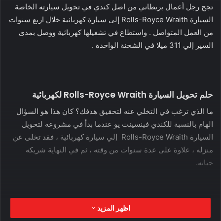
تجح رجل أعمال بريطاني من اصل كندي في تحويل سيارته الخاصة
السيارة Rolls-Royce Wraith إلى سيارة كهربائية خلال اربع سنوات
من العمل المتواصل . واستطاع في تشغيلها كهربائية ووصل بمدى
السير إلي 311 ميلا في الشحنة الواحدة .
حلم تحويل السيارة Rolls-Royce Wraith لكهربائية
ما الذي ترغب في التخلي عنه لتحقيق هدفك؟ كان هذا هو السؤال
الهام بالنسبة للكندي فينسينت يو عندما بدأ في مشروعه لتحويل
السيارة Rolls-Royce Wraith إلي سيارة كهربائية ، فقد تخلى عن
منزله ، علاوة على عدة سنوات من وقته ، ثم في النهاية شريكه
حياته.
اظهر المزيد
كان حلم يو هو تحويل السيارة Rolls-Royce Wraith إلى سيارة