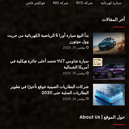
سيارة كهربائية
شركة BYD
شركة NIO
فولكس فاجن
أخر المقالات
Rolls-Royce
السيارة Rolls-Royce Wraith
بدأ البيع سيارة أورا 5 الرياضية الكهربائية من جريت
وول موتورز
بريطاني
سيارة كهربائية
نوفمبر 15, 2025
قصة Richmond News
سيارة شاومي YU7 تحصد أعلى جائزة هيكلية في
أمريكا الشمالية
نوفمبر 15, 2025
شركات البطاريات الصينية تتوقع تأخيرًا في تطوير
البطاريات الصلبة حتى 2030
نوفمبر 14, 2025
حول الموقع | About Us