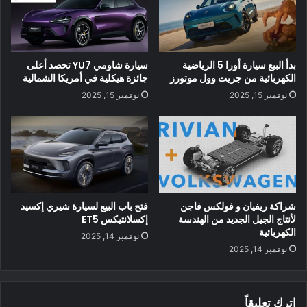
بدأ البيع سيارة أورا 5 الرياضية
سيارة شاومي YU7 تحصد أعلى
الكهربائية من جريت وول موتورز
جائزة هيكلية في أمريكا الشمالية
نوفمبر 15, 2025
نوفمبر 15, 2025
بصرف النظر عن حلم السيارة Rolls-Royce Wraith الكهربائية ،
فقد افتتح Yu أيضًا متجرًا يسمى Mars Power. إنه يستخدم كل ما
تعلمه في مشروع تحويل السيارة Rolls-Royce Wraith لتحويل
السيارات الأخرى التي تعمل بالبنزين إلى سيارات كهربائية. يقع
متجره في ريتشموند ، كولومبيا البريطانية .
شراكة ريفيان و فولكس فاجن
فتح باب البيع لسيارة شيري إكسيد
لأنتاج الجيل الجديد من الهندسة
إكسلانتيكس ET5
الكهربائية
نوفمبر 14, 2025
وأضاف يو أن ابنته الكبرى أعطته فكرة تغيير السيارة Rolls-Royce
نوفمبر 14, 2025
Wraith إلى كهربائية . عادت الفتاة إلى المنزل من المدرسة ذات يوم
واشتكى من عاداته في القيادة.
اترك تعليقاً