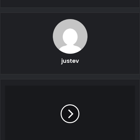
كهربائية ، والذي كان قادرًا على إنجازه حتى كتابة هذه السطور. وفقًا
لـ Richmond News ، أمضى Yu السنوات الأربع الماضية في تحويل
سيارته الكوبيه Rolls الفاخرة إلى سيارة كهربائية فاخرة لا تحتاج إلى
البنزين لتشغيلها.
justev
عملية تحويل السيارة Rolls-Royce Wraith
لم تكن مهمة سهلة فيما يخص السيارة Rolls-Royce Wraith .فقد
أمضى بعض الوقت في السفر إلى اليابان وألمانيا والولايات المتحدة
عدة مرات لشراء قطع غيار للمشروع. كان عليه أيضًا بيع منزله