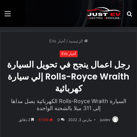
بحث
الق
عن
الرئيسية
/
أخبار EVs
أخبار EVs
رجل اعمال ينجح في تحويل السيارة
Rolls-Royce Wraith إلي سيارة
كهربائية
السيارة Rolls-Royce Wraith الكهربائية يصل مداها
إلى 311 ميلا بالشحنة الواحدة
justev
مارس 3, 2022
0
6٬599
2 دقائق