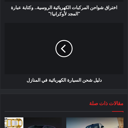
للمساعدة في تمويل التحويل. أدى ذلك إلى ترك زوجته له عندما
اختراق شواحن المركبات الكهربائية الروسية.. وكتابة عبارة
سئمت من المشروع.
"المجد لأوكرانيا!"
يو فخور بعمله. وفقًا له ، يمكن أن يصل مدى السيارة Rolls-Royce
Wraith إلى 311 ميلاً (500 كيلومتر) بشحنة واحدة. وذكر أيضًا أنه لا
يكلفه سوى 8 دولارات كندية (6.29 دولارًا) في الكهرباء لشحن
بطارية رايث ، وهي أقل بكثير من 120 دولارًا كنديًا (94.39 دولارًا)
التي يحتاجها لملء خزانها بالبنزين.
دليل شحن السيارة الكهربائية في المنازل
مقالات ذات صلة