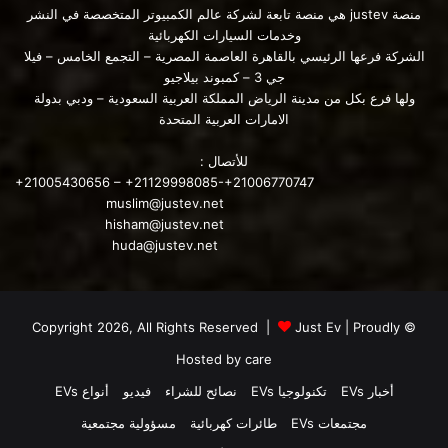
منصة justev هي منصة تابعة لشركة عالم الكمبيوتر المتخصصة في النشر
وخدمات السيارات الكهربائية
الشركة فرعها الرئيسي بالقاهرة العاصمة المصرية – التجمع الخامس – فيلا
جي 3 – كمبوند بيلاجيو
ولها فرع بكل من مدينة الرياض المملكة العربية السعودية – ودبي بدولة
الامارات العربية المتحدة
للأتصال :
+21005430656 – +21129998085-+21006770747
muslim@justev.net
hisham@justev.net
huda@justev.net
Just Ev
| Proudly
© Copyright 2026, All Rights Reserved |
Hosted by
care
أخبار EVs
تكنولوجيا EVs
نصائح للشراء
فيديو
أنواع EVs
مجتمعات EVs
طائرات كهربائية
مسؤولية مجتمعية