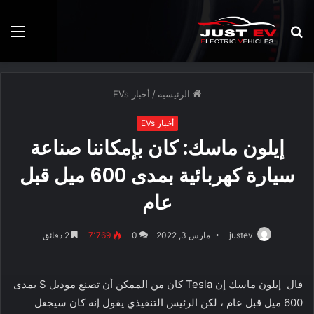
بحث
الق
عن
الرئيسية
/
أخبار EVs
أخبار EVs
إيلون ماسك: كان بإمكاننا صناعة
سيارة كهربائية بمدى 600 ميل قبل
عام
justev
مارس 3, 2022
0
7٬769
2 دقائق
قال إيلون ماسك إن Tesla كان من الممكن أن تصنع موديل S بمدى
600 ميل قبل عام ، لكن الرئيس التنفيذي يقول إنه كان سيجعل