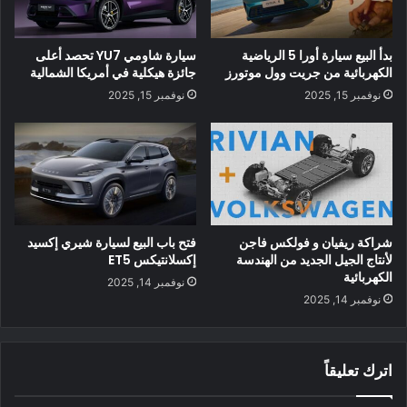
لم يذكر الرئيس التنفيذي أبدًا كيف سيؤثر ذلك على سيارة
Roadster الجديدة ، التي كانت تسلا تعلن عنها في مدى يزيد عن
بدأ البيع سيارة أورا 5 الرياضية
سيارة شاومي YU7 تحصد أعلى
600 ميل.
الكهربائية من جريت وول موتورز
جائزة هيكلية في أمريكا الشمالية
نوفمبر 15, 2025
نوفمبر 15, 2025
شراكة ريفيان و فولكس فاجن
فتح باب البيع لسيارة شيري إكسيد
لأنتاج الجيل الجديد من الهندسة
إكسلانتيكس ET5
“لوسيد” تكشف عن سيارتها الكهربائية الاولي
الكهربائية
نوفمبر 14, 2025
نوفمبر 14, 2025
تسلا ولوسيد ومنافسة النطاق
يمكنك رؤية هذه النتائج مباشرة مع Lucid Air مقابل الموديل S
Plaid. تتمتع Lucid بقدرة حصانية أكبر ، ولكن نظرًا لحزمة البطارية
اترك تعليقاً
الأثقل وهيكل السيارة اللازمين للاحتفاظ بها ، فهي أبطأ من الخط من
Plaid.