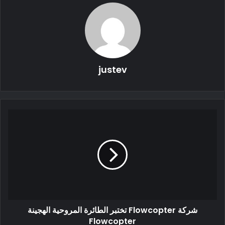
justev
أعطى هذا الفرصة لشركة Lucid لتكون صانع السيارات الوحيد الذي
يمتلك سيارة كهربائية بمدى يزيد عن 500 ميل. بينما تواجه Lucid
مشكلات في زيادة Lucid Air ، تقوم الشركة بتسليم السيارة بأكثر
شركة Flowcopter تختبر الطائرة المروحية الهجينة
Flowcopter
من 500 ميل من المدى.