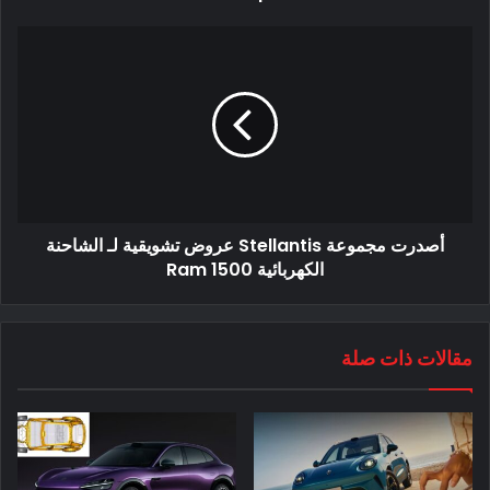
“لوسيد” تكشف عن سيارتها الكهربائية الاولي
أصدرت مجموعة Stellantis عروض تشويقية لـ الشاحنة
الكهربائية Ram 1500
هذا الأسبوع ، أقر أحد كبار المعجبين بشركة Tesla أن Lucid كان
أول من طرح سيارة كهربائية تبلغ مساحتها 500 ميل ، لكنه أضاف أن
Tesla “ستكون أول من ينتج واحدًا بكميات كبيرة”.
مقالات ذات صلة
لكن المثير للاهتمام ، رد الرئيس التنفيذي إيلون ماسك على التغريدة
للإشارة إلى أن تسلا لا تخطط لصنع سيارة بمدى يزيد عن 400 ميل ،
على الرغم من أنه قال إنه كان من الممكن أن تصنع واحدة منذ فترة: