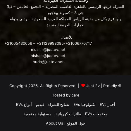
وخدمات السيارات الكهربائية
الشركة فرعها الرئيسي بالقاهرة العاصمة المصرية – التجمع الخامس – فيلا
جي 3 – كمبوند بيلاجيو
ولها فرع بكل من مدينة الرياض المملكة العربية السعودية – ودبي بدولة
الامارات العربية المتحدة
للأتصال :
+21005430656 – +21129998085-+21006770747
muslim@justev.net
hisham@justev.net
huda@justev.net
Just Ev
| Proudly
© Copyright 2026, All Rights Reserved |
Hosted by
care
أخبار EVs
تكنولوجيا EVs
نصائح للشراء
فيديو
أنواع EVs
مجتمعات EVs
طائرات كهربائية
مسؤولية مجتمعية
حول الموقع | About Us