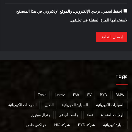
احفظ اسمي، بريدي الإلكتروني، والموقع الإلكتروني في هذا المتصفح
محتوى مدفوع
لاستخدامها المرة المقبلة في تعليقي.
Lucid
Roadster
إيلون ماسك
Tags
Tesla
justev
EVs
EV
BYD
BMW
السيارات الكهربائية
السيارة الكهربائية
الصين
المركبات الكهربائية
الولايات المتحدة
تسلا
جاست أى في
جنرال موتورز
سيارة كهربائية
شركة BYD
شركة NIO
فولكس فاجن