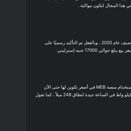
ي هذا المجال لتكون مواكبة .
تقوم شركة فولكس فاجن ببناء سيارة كهربائية صغيرة للمدينة. وقد توقعنا أن يظهر النموذج الاولي من تلك السيارة لأول مرة في صيف عام 2020 ، وبالفعل تم التأكيد رسميًا على
السيارة الكهربائية ID.2 هي عبارة عن سيارة عصرية وقد ظهرت في معرض 2021 IAA Mobility (أو معرض ميونيخ للسيارات). باستخدام منصة MEB في أصغر تكوين لها حتى الآن
والذي يسمى ID.Life هذا الطراز عبارة عن سيارة مدمجة من المقرر أن تدخل حيز الإنتاج في عام 2025. تحتوي على بطارية 54 كيلو واط في الساعة جيدة لنطاق 248 ميلاً ، كما تقول