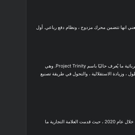
الرياضي ، وتسارعها بصورة أكبر، وتعني انها تتضمن محرك مزدوج ، ونظام دفع رباعي. أول
بمجرد أن يتم الانتهاء من تنفيذ كل السيارات الكهربائية داخل نطاق ID ، ستوجه VW انتباهها إلى توجه جديد آخر من السيارات الكهربائية ما يُعرف حاليًا باسم Project Trinity. وهي
 التركيز على المدى الأطول ، وزيادة الاستقلالية ، والتحول في طريقة تصنيع
لقد كان أول عامين من سيارات فولكس فاجن الكهربائية واعدًا. من المؤكد أن تحول فولكس فاجن للسيارات الكهربائية كان ناجحًا خلال عام 2020 ، حيث قدمت العلامة التجارية ما