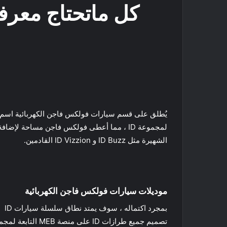
كل ماتحتاج معرفت
الشهيرة مثل ID Buzz و ID Vizzion القادمين.
موديلات سيارات فولكس فاجن الكهربائية
تصميم جميع طرازات ID على منصة MEB التابعة لمجموعة فولكس فاجن ، والتي تستخدمها أيضًا أودي وسيات وسكودا.