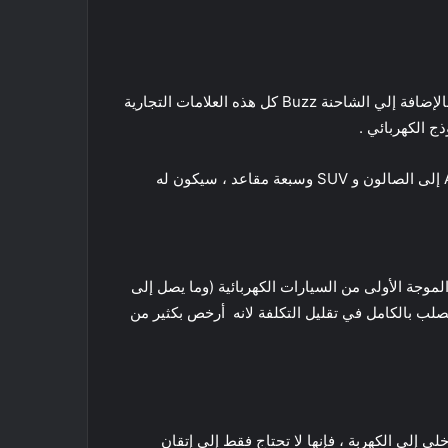
هناك بعض العلامات التجارية المهمة لفولكس فاجن مثل بيتلز التي ظهرت في عام 1945 والجولف والتي ظهرت في عام 1974. بالإضافة إلي الشاحنة Buzz كل هذه العلامات التجارية
وأوضح أندرياس كوهلر من فريق إدارة المشروع الإلكتروني في MEB أن كل طراز من طرازات الهوية ، والذي سيتراوح من الفئة A إلى الصالون و SUV وسبعة مقاعد ، سيكون له
 خلال الموجة الأولى من السيارات الكهربائية (وما يصل إلى
منصة من الصلب بالكامل في تقليل التكلفة لانه أرخص بكثير من
 إلى الكهربة ، فإنها لا تحتاج فقط إلى إتقان