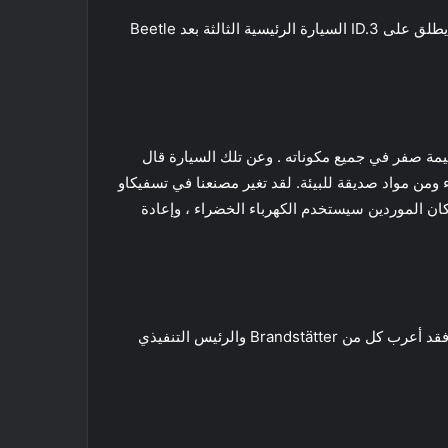
كان VW ID.3 هو الأول من عائلة السيارات الكهربائية ID الجديدة من فولكس فاجن ،حيث دخل الإنتاج مبكرا في عام 2020. حيث يطلق على ID.3 السيارة الرئيسية الثالثة بعد Beetle
د الكربون بقيمة صفر في جميع مكوناته . وعن تلك السيارة قال
من مواد صديقة للبيئة. لقد تغير مصنعنا في تسفيكاو
كان الموردين سيستخدم الكهرباء الخضراء ، وإعادة
علاوة على ذلك ، فقد حلمت فولكس فاجن بصناعة ID.3 قابلة للتحويل. على الرغم من أنه مجرد رحلة خيالية في الوقت الحالي ، فقد أعرب كل من Brandstätter والرئيس التنفيذي