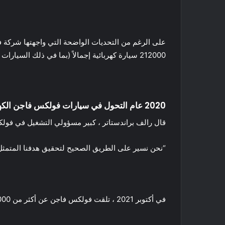
212000 سيارة كهربائية إجمالاً (بما في ذلك السيارات الهجينة والهجينة الموصولة بالكهرباء). هذه زيادة بنسبة 197٪ و 158٪ على التوالي.
2020 عام التحول في سيارات فولكس فاجن الكهربائية
قال رالف براندستاتر ، كبير مسؤولي التشغيل في فولكس فاجن: “ كان عام 2020 نقطة تحول بالنسبة لشركة فولكس فا
“نحن نسير على الطريق الصحيح لتحقيق هدفنا المتمثل 
في أكتوبر 2021 ، تلقت فولكس فاجن عن أكثر من 144000 طلب من السيارة الكهربائية ID.3 حتى الآن ، منها 70.000 من مشترين لم يكونوا يملكون سابقًا فولكس فاجن.