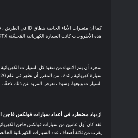
هذه الأطروحات كانت السيارة الكهربائية المُحسَّنة ID.4 GTX ، والذي تحول إلي إصدار ID.5 GTX في عام 2022.
السيارات وبيعها. وسوف نعرض المزيد عن ذلك لاحقًا.
ازدياد مضطرد في أعداد سيارات فولكس فاجن الك
يقرب من ثلاثة أضعاف عدد السيارات الكهربائية الخالص