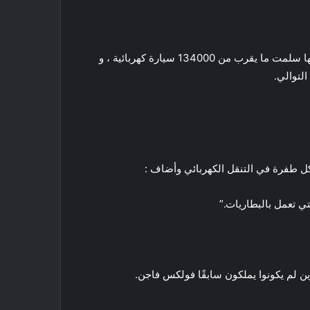
على الرغم من التحديات الواضحة التي واجهتها شركة فولكس فاجن في عام 2020 مثل الجائحة ونقص الرقائق الإلكترونية ، إلا أنها سلمت ما يقرب من 134000 سيارة كهربائية ، و
ي تعمل بالبطاريات.”