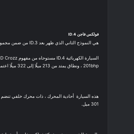
فولكس فاجن ID.4
هي النموذج الثاني الذي ظهر بعد ID.3 من ضمن مجموعة سيارات فولكس فاجن الكهربائية ، ID.4 هي سيارة كروس أوفر تعتمد على منصة MEB الكهربائية للشركة.
201bhp ، ونطاق يمتد من 213 ميلًا إلى 322 ميلًا اعتمادًا على التكوين الذي تختاره .
301 ميل.