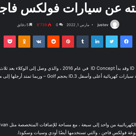
ه عن سيارات فولكس فاجن ال
justev
مارس 1, 2022
0
8٬739
5 دقائق
فيسبوك
تويتر
لينكدإن
بينتيريست
بو
oklassniki
لمجموعة ID ، مما أعطى فولكس فاجن مساحة لإضافة سيارات كهر