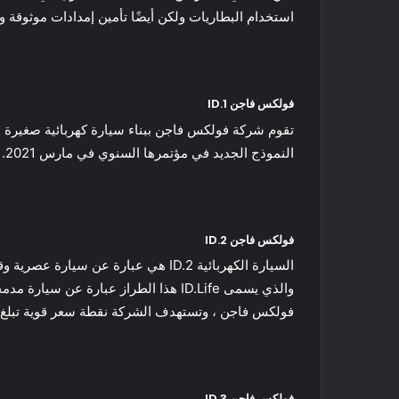
استخدام البطاريات ولكن أيضًا تأمين إمدادات موثوقة و
فولكس فاجن ID.1
النموذج الجديد في مؤتمرها السنوي في مارس 2021. ومن المقرر أن تدخل حيز الإنتاج الفعلي في عام 2025 لتحل محل Up ، بسعر بيع يبلغ حوالي 17000 جنيه إسترليني.
فولكس فاجن ID.2
فولكس فاجن ، وتستهدف الشركة نقطة سعر قوية تبلغ 20000 يورو فقط.
فولكس فاجن ID.3