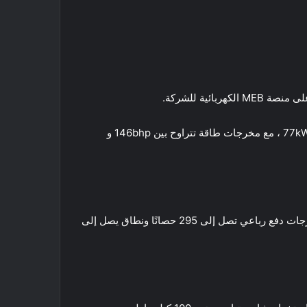
السيارة الكهربائية ID.4 مستوحاه من مفهوم ID Crozz لعام 2017 ووصل دوليًا في عام 2021. خيارات البطارية هي 52kWh و 77kWh ، مع مخرجات طاقة تتراوح بين 146bhp و
هذه السيارة أحادية المحرك ، ذات محرك خلفي تنضم السيارات إلى طرازات GTX و GTX Max عالية الأداء بمحرك مزدوج ومخرجات دفع رباعي تصل إلى 295 حصانًا ونطاق يصل إلى