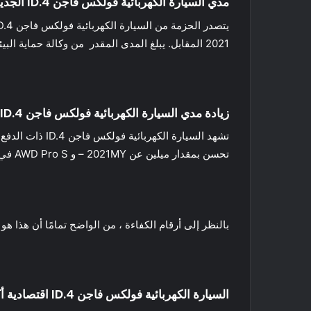
مدي السيارة الكهربائية فولكس فاجن ID.4 الجديد
2021 المقابل. يبلغ المدى المقدر من وكالة حماية البيئة (EPA) طراز 2022 VW ID.4 Pro S للدفع الخلفي 268 ميلاً ، بزيادة 18 ميلاً عن 2021 ID.4 Pro S.
زيادة مدي السيارة الكهربائية فولكس فاجن ID.4 ذات الدفع الرباعي
تحسن بمقدار ميلين عن 2021MY – و AWD Pro S في 245 ميلاً (+5 أميال).
بالنظر إلى أرقام الكفاءة ، من الواضح تمامًا أن هذا هو المكان الذي 
السيارة الكهربائية فولكس فاجن ID.4 اقتصادية أكثر