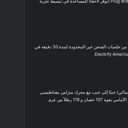
هذا إلى تقصير أوقات الشحن وفقًا لذلك ، على الرغم من أن VW لم تقدم أرقامًا. يذكر صانع السيارات أيضًا إضافة ميزة Plug and Charge (توفر لاحقًا) للمساعدة في تبسيط تجربة
عند الحديث عن شبكة شحن Electrify America ، يأتي الإصدار 2022 من السيارة الكهربائية فولكس فاجن ID.4 مع ثلاث سنوات من جلسات الشحن غير المحدودة لمدة 30 دقيقة في
ائية فولكس فاجن ID.4 مزودة ببطارية تبلغ 82 كيلو وات في الساعة (إجمالي) جنبًا إلى جنب مع محرك متزامن مغناطيسي
دائم في الخلف ، مما يوفر قوة 201 حصانًا وعزم دوران يبلغ 229 رطلاً. يضيف ID.4 AWD محركًا كهربائيًا غير متزامن على المحور الأمامي بقوة 107 حصان و 119 رطلاً من عزم