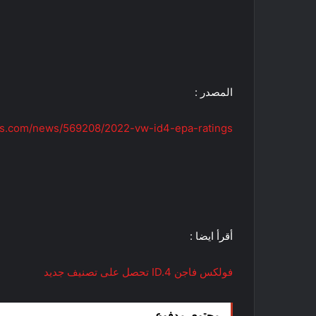
المصدر :
evs.com/news/569208/2022-vw-id4-epa-ratings/
أقرأ ايضا :
فولكس فاجن ID.4 تحصل على تصنيف جديد
محتوى مدفوع