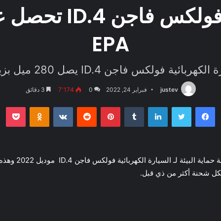
السيارة الكهربائية
EPA
ئية فولكس فاجن ID.4 يصل 280 ميل بزيادة 18 ميلا
justev
فبراير 24, 2022
0
7٬174
3 دقائق
فيسبوك
تويتر
لينكدإن
بينتيريست
بو
oklassniki
أعلنت فولكس فاجن ع
 لكل شحنة أكثر من ذي قبل.