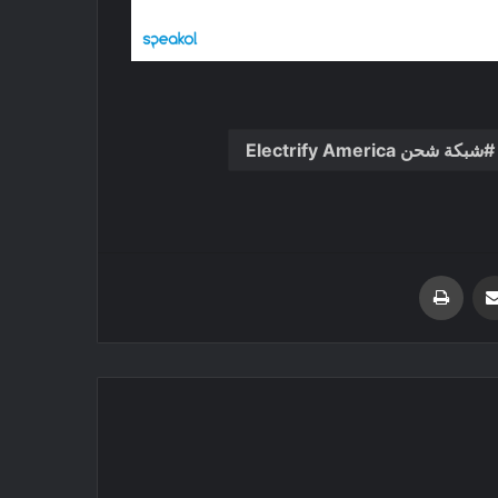
شبكة شحن Electrify America
ت
O
مشاركة عبر البريد
طباعة