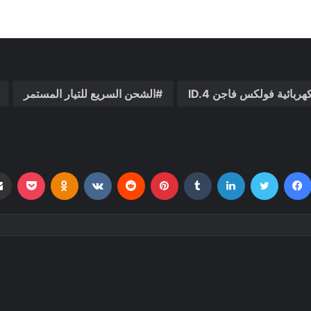
هربائية فولكس فاجن ID.4
الشحن السريع للتيار المستمر
فيسبوك
تويتر
لينكدإن
بينتيريست
بوكي
dnoklassniki