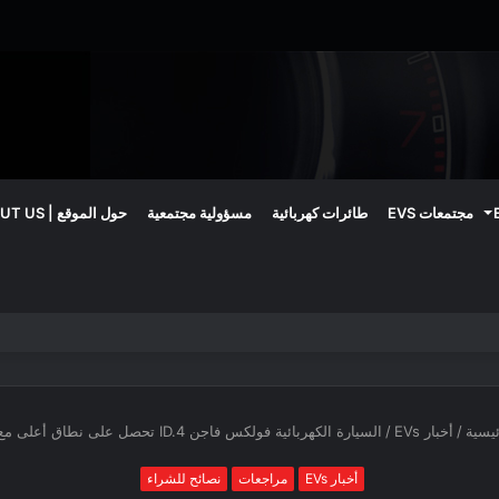
مجتمعات EVS
طائرات كهربائية
مسؤولية مجتمعية
حول الموقع | ABOUT US
اريات الصلبة حتى 2030
يسية
/
أخبار EVs
/
السيارة الكهربائية فولكس فاجن ID.4 تحصل على نطاق أعلى مع EPA
أخبار EVs
مراجعات
نصائح للشراء