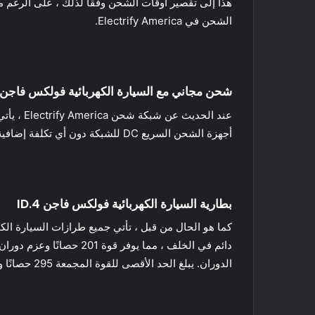
الشحن في Electrify America.
شحن مجاني مع السيارة الكهربائية فولكس فاجن ID.4
أجهزة الشحن السريع DC للشبكة دون أي تكلفة إضافية. سيتمكن عملاء VW من إدارة خطة الشحن الخاصة بهم من خلال تطبيق Electrify America.
بطارية السيارة الكهربائية فولكس فاجن ID.4
الدوران. يبلغ الحد الأقصى للقوة المجمعة 295 حصانًا و 339 رطلًا من عزم الدوران.