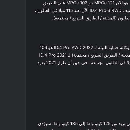
بالنسبة لـ السيارة الكهربائية فولكس فاجن ID.4 الطراز Pro، فإن الاقتصاد في استهلاك الوقود المقدّر بواسطة وكالة حماية البيئة هو الآن 121 MPGe ، و 102 MPGe على الطريق
السريع ، و 112 MPGe مجتمعين ؛ تم تصنيف طراز 2021 عند 107/91/99 ميلا في الغالون (مدينة / طريق سريع / مجتمعة). تم تصنيف ID.4 Pro S RWD الآن عند 115 ميلا في الغالون ،
ينطبق الأمر نفسه مع طرازات AWD من السيارة الكهربائية فولكس فاجن ID.4 ، مع الاقتصاد في استهلاك الوقود المقدّر بواسطة وكالة حماية البيئة لـ 2022 ID.4 Pro AWD هو 106
ميلا في الغالون ، 96 ميلا في الغالون الطريق السريع ، و 101 ميلا في الغالون مجتمعة ، مقارنة بـ 102/90/97 ميلا في الغالون (المدينة / الطريق السريع / مجتمعة) لـ 2021 ID.4 Pro
AWD. أخيرًا ، تم تصنيف 2022 ID.4 Pro S AWD عند 100 ميلا في الغالون ، و 90 ميلا في الغالون على الطريق السريع ، و 95 ميلا في الغالون مجتمعة ، في حين أن طراز 2021 يعود
هناك تحسن آخر موديلات عام 2022 من السيارة الكهربائية فولكس فاجن ID.4 يتعلق بسرعة الشحن السريع للتيار المستمر ، والتي تزيد من 125 كيلو واط إلى 135 كيلو واط. سيؤدي