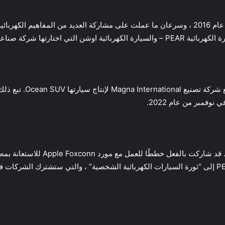
برزت شركة Fisker Inc كصانع سيارات EV متجدد في عام 2016 ، وسرعان ما عملت على مشاركة العديد
 نوفمبر من عام 2022.
قبل هذه الصفقة مع Magna ، كانت شرك