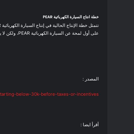
خطة انتاج السيارة الكهربائية PEAR
على أول لمحة عن السيارة الكهربائية PEAR، ولكن لا يزال من الممكن ملء الحجوزات بسرعة ، استنادًا فقط إلى القدرة على تحمل تكلفة هذه السيارة الكهربائية القادمة.
المصدر :
tarting-below-30k-before-taxes-or-incentives/
أقرأ ايضا :