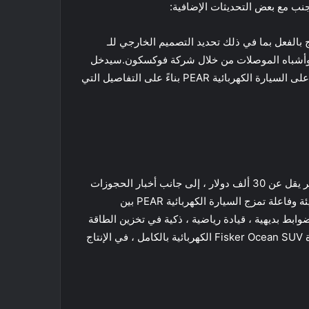
عالم البرنامج بالفعل بما في ذلك تحديد التصميم الخارجي للـ
سمة في السيارة الكهربائية PEAR ، بما في ذلك عقود الشرائح وأشباه الموصلات من خلال شركة فوكسكون.سيدخل
Project PEAR إلى السوق بسعر يبدأ أقل من 30.000 دولار قبل الحوافز . مع آخر تحديث لها ، فتحت Fisker الآن مكاتبها للحجز على السيارة الكهربائية PEAR بناءً على التفاصيل التي
يفتح Fisker حجوزات السيارة الكهربائية PEAR بسعر يبدأ جريء حيث وعدت شركة Fisker بتقديم السيارة الكهربائية PEAR بسعر يقل عن 30 ألف دولار ، إلى جانب أخبار الحجوزات
التي تبدأ رسميًا على موقعها الإلكتروني.بمبلغ 250 $ down يؤمن لك مكانك في طابور ما يصفه Fisker بأنها سيارة كهربائية جريئة وفاعلة تمزج السيارة الكهربائية PEAR بين
ابط بديهية ، قيادة رياضية ، ذكية في تخزين الطاقة
، سيبدأ سعر Fisker PEAR من 29900 دولار قبل الضرائب والحوافز في الولايات المتحدة. ستبدأ أول سيارة فيسكر ، وهي سيارة Fisker Ocean SUV الكهربائية بالكامل ، في الإنتاج