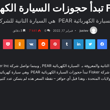
ارة الكهربائية PEAR هي السيارة الثانية للشركة
justev
فبراير 17, 2022
0
7٬441
3 دقائق
فيسبوك
تويتر
لينكدإن
بينتيريست
بو
oklassniki