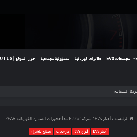
مجتمعات EVS
طائرات كهربائية
مسؤولية مجتمعية
حول الموقع | ABOUT US
الرئيسية
/
أخبار EVs
/
شركة Fisker تبدأ حجوزات السيارة الكهربائية PEAR
أخبار EVs
أنواع EVs
مراجعات
نصائح للشراء