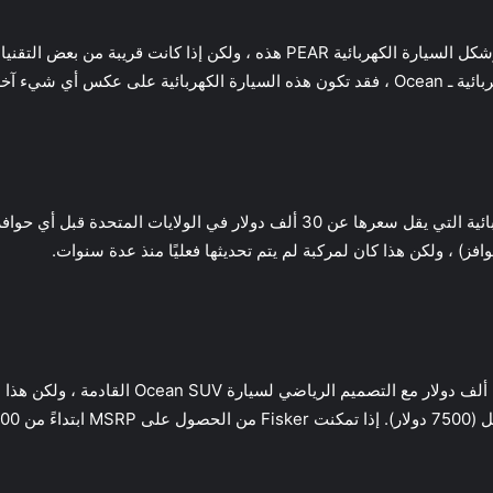
معرض LA Auto Show بعد العرض الأول للسيارة الكهربائية ـ Ocean ، فقد تكون هذه السيارة 
أحد الجوانب القريبة من الصناعة أولاً هو السيارة الكهربائية التي يقل سعرها عن 30
يبدو أن Fisker نفسها قد حصلت على أقل من عتبة 30