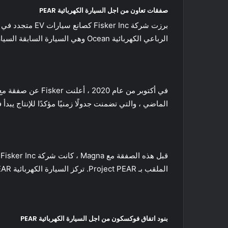
صفقات تعاون من اجل السيارة الكهربائية PEAR
الرباعي الكهربائية Ocean وهي السيارة السابقة السيارة الكهربائية PEAR – والسيارة الكهربائية اوشن التي اختارتها شركة صناعة السيارات لتكون بداية جديدة لـ اسم فيسكر.
الماضي ، والتي تضمنت جدولًا زمنيًا مؤكدًا للإنتاج يبدأ في
الملقب بـ Project PEAR. تركز السيارة الكهربائية PEAR إلى “ثورة السيارات الكهربائية الشخصية” ، والتي ستشترك الشركات في تطويرها كـ “مركبة كهربائية موجهة لقطاع جديد”.
بنود اتفاق فوكسكون من اجل السيارة الكهربائية PEAR