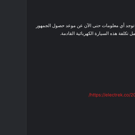
يارة الكهربائية PEAR في أوهايو مع Foxconn ، بإنتاج متوقع يبلغ 250000 وحدة سنويًا. لا توجد أي معلومات حتى الآن عن موعد حصول الجمهور
https://electrek.co/