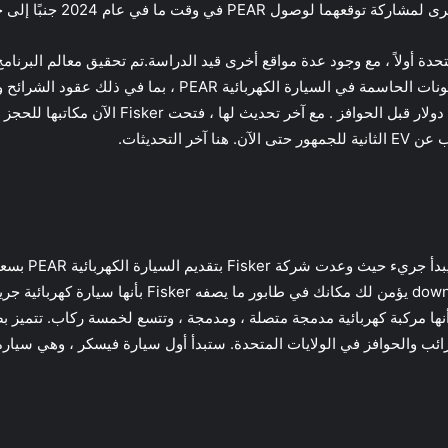
الكهربائية PEAR في الولايات المتحدة أولاً ، مع وجود عدة مواقع أخرى قيد الدراسة.تم تحقيق م
السيارة الكهربائية PEAR.جاري البحث عن مصادر المكونات الحا
التحديثات.
ها مركبة كهربائية مدمجة متصلة ، ومدمجة ، وتتسع لخمسة ركاب. تتميز بضو