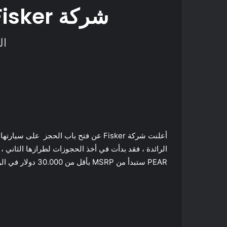
شركة Fisker تبدأ حجوزات السيارة الكهربائية PEAR
السي
PEAR ستبدأ من MSRP بأقل من 30.000 دولار في الولايات المتحدة ، وهذا قبل أي حوافز – نقطة السعر هذه لم يتمكن عدد كثير من صانعي السيارات من تقديمها بالسوق .