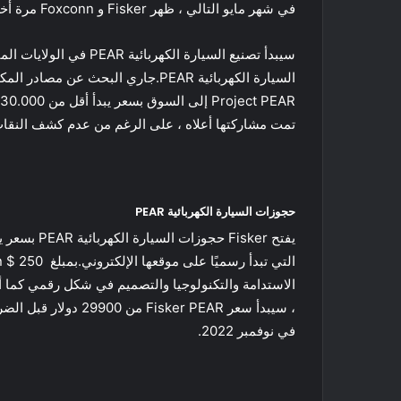
في شهر مايو التالي ، ظهر Fisker و Foxconn مرة أخرى لمشاركة توقعهما لوصول PEAR في وقت ما في عام 2024 جنبًا إلى جنب مع بعض التحديثات الإضافية:
سيبدأ تصنيع السيارة 
تمت مشاركتها أعلاه ، على الرغم من عدم كشف النقاب عن EV الثانية للجمهور حتى الآن. هنا آخر 
حجوزات السيارة الكهربائية PEAR
الاستدامة والتكنولوجيا والتصميم في شكل رقمي كما أن
في نوفمبر 2022.