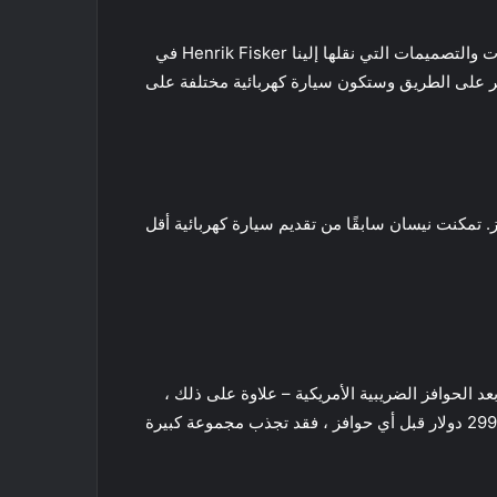
ليس من الواضح في الوقت الحالي ما هي مواصفات وشكل السيارة الكهربائية PEAR هذه ، ولكن إذا كانت قريبة من بعض التقنيات والتصميمات التي نقلها إلينا Henrik Fisker في
الكهربائية على عكس أي شيء آخر على الطريق وستكون سيارة كهربائية مختلفة على
 ألف دولار في الولايات المتحدة قبل أي حوافز. تمكنت نيسان سابقًا من تقديم سيارة كهربائية أقل
 ألف دولار مع التصميم الرياضي لسيارة Ocean SUV القادمة ، ولكن هذا بعد الحوافز الضريبية الأمريكية – علاوة على ذلك ،
أولئك الذين يتأهلون للحصول على مبلغ الحوافز بالكامل (7500 دولار). إذا تمكنت Fisker من الحصول على MSRP ابتداءً من 29900 دولار قبل أي حوافز ، فقد تجذب مجموعة كبيرة