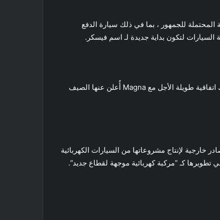
 من المفاهيم الكهربائية المحتملة للجمهور ، بما في ذلك سيارة الدفع
في أكتوبر من عام 2020 ، أعلنت Fisker عن صفقة مع شركة تصنيع Magna International لإنتاج سيارتها Ocean SUV. تبع ذلك اتفاقية طويلة الأجل مع Magna أُعلن عنها الصيف
ة Fisker Inc. قد شاركت بالفعل خططًا للعمل مع مورد Apple Foxconn للاستعانة بمصادر خارجية لإنتاج مشروعاتها من السيارات الكهربائية