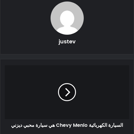
justev
تصميم السيارة الكهربائية QQ Ant Z
على عكس الآخرين في فئته الذين يبيعون على عامل لطيف ، فإن
السيارة الكهربائية QQ Ant Z لديها خطوط أقوى في تصميمها. لسوء
السيارة الكهربائية Chevy Menlo هي سيارة محبي ديزني
الحظ ، يبدو التصميم المقدم لطيفًا مقارنة بالمصابيح المفاهيمية