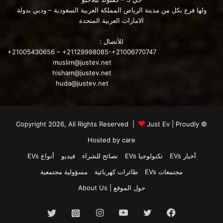
ولها فرع بكل من مدينة الرياض المملكة العربية السعودية – ودبي بدولة
الامارات العربية المتحدة
للأتصال :
+21005430656 – +21129998085-+21006770747
muslim@justev.net
hisham@justev.net
huda@justev.net
Just Ev
| Proudly
© Copyright 2026, All Rights Reserved |
Hosted by
care
أخبار EVs
تكنولوجيا EVs
نصائح للشراء
فيديو
أنواع EVs
مجتمعات EVs
طائرات كهربائية
مسؤولية مجتمعية
حول الموقع | About Us
فيسبوك
تويتر
يوتيوب
انستقرام
انستجرام
تويتر