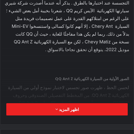
التجسسة عند اختبارها بالطرق . يذكر أنه عندما أصدرت شركة شيري
سيارتها الكهربائية الآيس كريم QQ ، شعرنا بخيبة أمل بعض الشيء ؛
على الرغم من امتلاكهم القدرة على عمل تصميمات فريدة مثل
السيارة Chery Ant ، إلا أنهم كانوا كسالى واستنسخوا Mini-EV
بدلاً من ذلك. ربما لم يكن هذا مفاجئًا للغاية ، حيث أن QQ كانت
نسخة من Chevy Matiz ، لكن مع السيارة الكهربائية QQ Ant Z
موديل 2022، يتوقع أن تحقق نجاحا بالاسواق .
الصور الأولية من السيارة الكهربائية QQ Ant Z
لحسن الحظ ، ظهرت صور تجسس لاختبار نموذج أولي من السيارة
الكهربائية QQ Ant Z. من المخطط التفصيلي الصندوقي وحروف
“QQ” الكبيرة ، يبدو أن هذه هي السيارة الكهربائية QQ Ant Z في
اظهر المزيد
شكل الإنتاج ؛ من الجدير بالذكر أنه ظهر مفهوم السيارة الكهربائية
QQ Ant Z لأول مرة قبل بضعة أشهر في معرض شنغهاي للسيارات
2021.