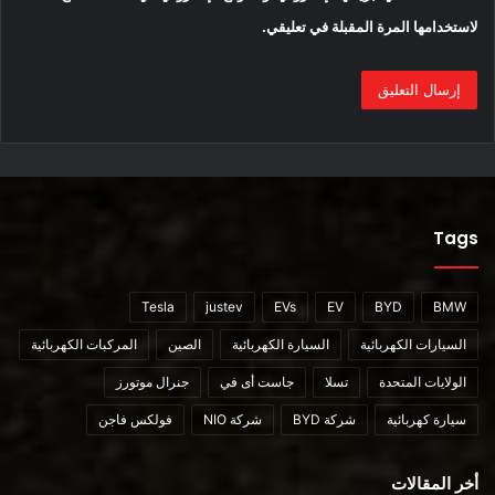
prototype-spied/
لاستخدامها المرة المقبلة في تعليقي.
أقرأ ايضا :
شاهد “Chery QQ”.. سيارة كهربائية صغيرة ولطيفة
Tags
Tesla
justev
EVs
EV
BYD
BMW
محتوى مدفوع
السيارات الكهربائية
السيارة الكهربائية
الصين
المركبات الكهربائية
الولايات المتحدة
تسلا
جاست أى في
جنرال موتورز
سيارة كهربائية
شركة BYD
شركة NIO
فولكس فاجن
justev
QQ
السيارة الكهربائية
أخر المقالات