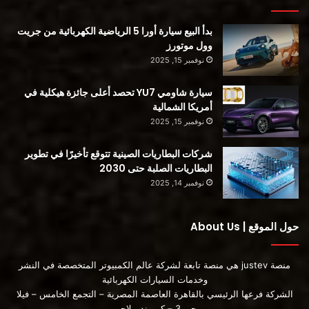
السيارة الكهربائية QQ Ant Z
سيارة دفع رباعي
بدأ البيع سيارة أورا 5 الرياضية الكهربائية من جريت
معرض شنغهاي للسيارات
وول موتورز
نوفمبر 15, 2025
سيارة شاومي YU7 تحصد أعلى جائزة هيكلية في
أمريكا الشمالية
نوفمبر 15, 2025
شركات البطاريات الصينية تتوقع تأخيرًا في تطوير
البطاريات الصلبة حتى 2030
نوفمبر 14, 2025
حول الموقع | About Us
منصة justev هي منصة تابعة لشركة عالم الكمبيوتر المتخصصة في النشر
وخدمات السيارات الكهربائية
الشركة فرعها الرئيسي بالقاهرة العاصمة المصرية – التجمع الخامس – فيلا
جي 3 – كمبوند بيلاجيو