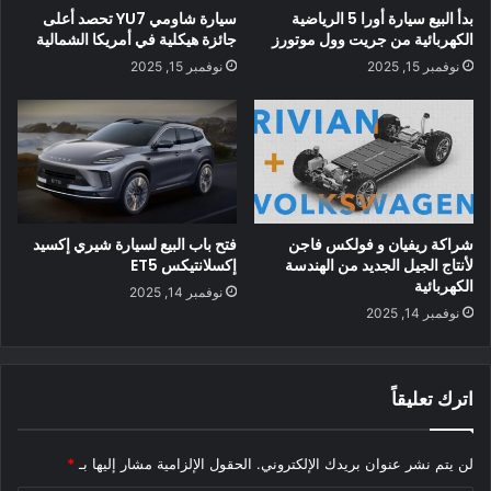
بدأ البيع سيارة أورا 5 الرياضية
سيارة شاومي YU7 تحصد أعلى
الكهربائية من جريت وول موتورز
جائزة هيكلية في أمريكا الشمالية
نوفمبر 15, 2025
نوفمبر 15, 2025
مدى السيارة الكهربائية QQ Ant Z
شراكة ريفيان و فولكس فاجن
فتح باب البيع لسيارة شيري إكسيد
لأنتاج الجيل الجديد من الهندسة
إكسلانتيكس ET5
في المعرض ، قالت شيري إنالسيارة الكهربائية QQ Ant Z لديها
الكهربائية
نوفمبر 14, 2025
ميزات مساعدة للسائقين من المستوى 2.99 ومدى 400 كيلومتر ؛
نوفمبر 14, 2025
إذا كان هذا صحيحًا ، فهذا في منطقة ORA. في داخل السيارة
الكهربائية QQ Ant Z ، تتوفر مجموعة من 2 أو 3 أو 4 مقاعد –
نتساءل عما إذا كانت المقاعد الثلاثة ستكون بتكوين 1-2 مثل مكلارين
اترك تعليقاً
P1؟
لن يتم نشر عنوان بريدك الإلكتروني.
الحقول الإلزامية مشار إليها بـ
*