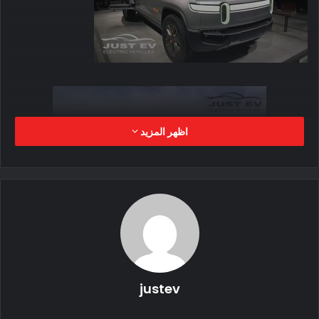
اظهر المزيد
لماذا تعيد فورد إحياء F-150 Lightning؟
القائمة تضم العديد من السيارات الكهربائية
وفقًا لـ Autotrader ، بينما يرى متسوقو السيارات مجموعة سخية
من خيارات أفضل السيارات الجديدة ، بما في ذلك العديد من
السيارات المكهربة ، يجب أن يكون المتسوقون مستعدين للانتظار
justev
لفترة أطول من المعتاد لتسلمها.