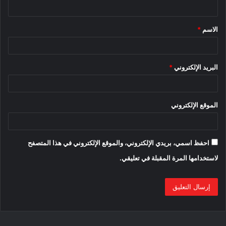
ي
ثلث أفضل السيارات من Autotrader الجديدة لعام 2022 هي
ق
سيارات كهربائية ، واثنتان من EVs عبارة عن شاحنات صغيرة
الاسم
*
كهربائية. بصرف النظر عن Rivian ، احتلت القائمة أيضًا Ford F-150
*
Lightning.
البريد الإلكتروني
*
الموقع الإلكتروني
احفظ اسمي، بريدي الإلكتروني، والموقع الإلكتروني في هذا المتصفح
لاستخدامها المرة المقبلة في تعليقي.
ماهي أفضل السيارات الجديدة لعام 2022؟