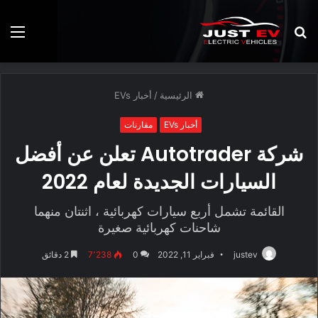
بحث
الق
عن
الرئيسية
/
أخبار EVs
أخبار EVs
مقارنات
شركة Autotrader تعلن عن أفضل
السيارات الجديدة لعام 2022
القائمة تشمل أربع سيارات كهربائية ، اثنتان منهما
شاحنات كهربائية صغيرة
justev
فبراير 11, 2022
0
7٬238
2 دقائق