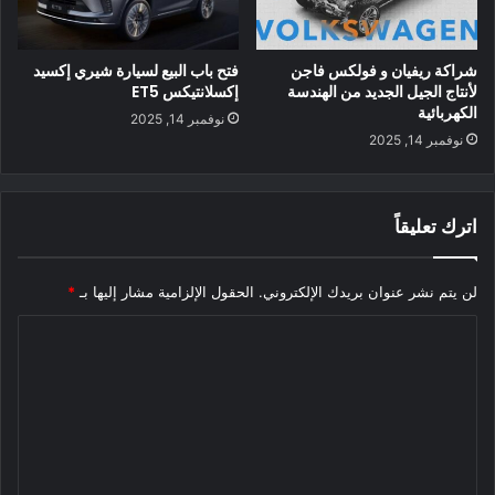
من الاختيارات للسائقين الآن يبرز حقًا في قائمة أفضل السيارات
الكهربائية الجديدة لعام 2022.”
شراكة ريفيان و فولكس فاجن
فتح باب البيع لسيارة شيري إكسيد
لأنتاج الجيل الجديد من الهندسة
إكسلانتيكس ET5
الكهربائية
نوفمبر 14, 2025
نوفمبر 14, 2025
اترك تعليقاً
لن يتم نشر عنوان بريدك الإلكتروني.
الحقول الإلزامية مشار إليها بـ
*
ا
لأول مرة.. “فورد EVF-150ا” تكشف عن وجهها المموة
ل
ويواصل التأكيد على أن العلامات التجارية تنتج مجموعة متنوعة أكبر
ت
من أنواع المركبات ، والآن من الممكن الدخول في EV بمجموعة
ع
متنوعة من “الأسعار والأشكال والأحجام” المختلفة. تقول المحرر
ل
التنفيذي لـ Autotrader Brian Moody في البيان الصحفي أيضًا إن