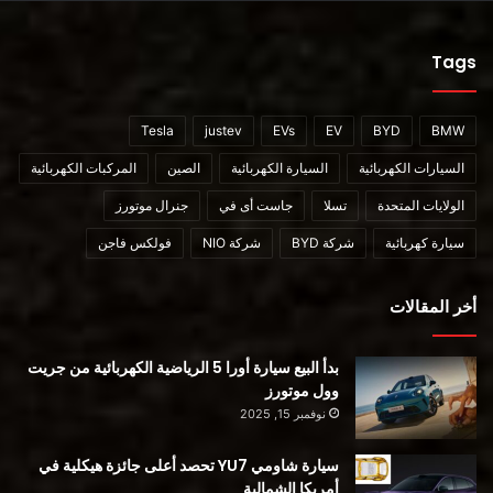
Tags
Tesla
justev
EVs
EV
BYD
BMW
قائمة Autotrader كما يلي. إلى جانب أفضل السيارات الجديدة لعام
2022 ، نقوم بتضمين السيارات الهجينة والتي تعمل بالوقود حتى
السيارات الكهربائية
السيارة الكهربائية
الصين
المركبات الكهربائية
تتمكن من معرفة السيارات التي اختارها المنشور بالضبط. لم يتم
الولايات المتحدة
تسلا
جاست أى في
جنرال موتورز
ترتيبها ، بل تم سردها حسب الترتيب الأبجدي :
سيارة كهربائية
شركة BYD
شركة NIO
فولكس فاجن
أكورا MDX موديل 2022
أخر المقالات
فورد F-150 لايتنينغ موديل 2022
بدأ البيع سيارة أورا 5 الرياضية الكهربائية من جريت
فورد مافريك موديل 2022
وول موتورز
نوفمبر 15, 2025
Genesis GV70 موديل 2022
سيارة شاومي YU7 تحصد أعلى جائزة هيكلية في
أمريكا الشمالية