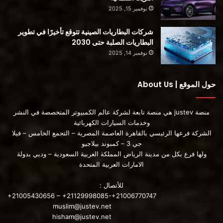
هوندا سيفيك موديل 2022
نوفمبر 15, 2025
هيونداي أيونيك 5 موديل 2022
شركات البطاريات الصينية تتوقع تأخيرًا في تطوير
البطاريات الصلبة حتى 2030
جيب جراند شيروكي موديل 2022
نوفمبر 14, 2025
كيا كرنفال موديل 2022
حول الموقع | About Us
مرسيدس AMG EQS موديل 2022
منصة justev هي منصة تابعة لشركة عالم الكمبيوتر المتخصصة في النشر
وخدمات السيارات الكهربائية
نيسان فرونتير موديل 2022
الشركة فرعها الرئيسي بالقاهرة العاصمة المصرية – التجمع الخامس – فيلا
جي 3 – كمبوند بيلاجيو
ولها فرع بكل من مدينة الرياض المملكة العربية السعودية – ودبي بدولة
ريفيان R1T موديل 2022
الامارات العربية المتحدة
فولكس فاجن جولف جي تي آي موديل 2022
للأتصال :
+21005430656 – +21129998085-+21006770747
muslim@justev.net
hisham@justev.net