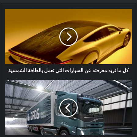
يبدو أن العديد من جوانب المشروع لا تزال على لوحة الرسم ، بما
في ذلك مسألة وسيلة تخزين الطاقة التي ستستخدمها الطائرة.
يستكشف رايت كلاً من خلايا وقود الهيدروجين وخلايا وقود الألومنيوم
، ويصف المزايا والعيوب النسبية لكليهما في ورقة بيضاء حديثة.
يقول جيفري إنجلر ، الرئيس التنفيذي لشركة Wright Electric:
“يطالب العملاء بخيارات أكثر نظافة ونريد أن نظهر أن هناك بديلًا”.
“ستعاني الطائرة المعدلة دائمًا من عيوب ولكنها في نفس الوقت
طائرة معتمدة.”
كل ما تريد معرفته عن السيارات التي تعمل بالطاقة الشمسية
المصدر
تشغيل مخزون شحن EV