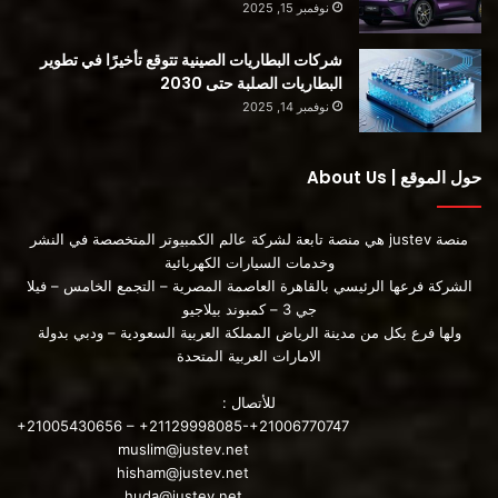
نوفمبر 15, 2025
شركات البطاريات الصينية تتوقع تأخيرًا في تطوير
البطاريات الصلبة حتى 2030
نوفمبر 14, 2025
حول الموقع | About Us
منصة justev هي منصة تابعة لشركة عالم الكمبيوتر المتخصصة في النشر
وخدمات السيارات الكهربائية
الشركة فرعها الرئيسي بالقاهرة العاصمة المصرية – التجمع الخامس – فيلا
جي 3 – كمبوند بيلاجيو
ولها فرع بكل من مدينة الرياض المملكة العربية السعودية – ودبي بدولة
الامارات العربية المتحدة
للأتصال :
+21005430656 – +21129998085-+21006770747
muslim@justev.net
hisham@justev.net
huda@justev.net