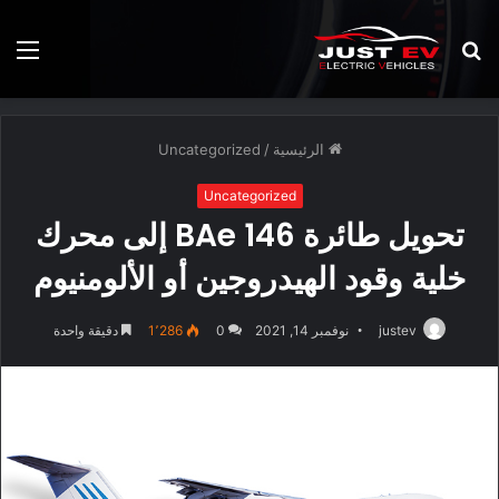
بحث
الق
عن
الرئيسية
/
Uncategorized
Uncategorized
تحويل طائرة BAe 146 إلى محرك
خلية وقود الهيدروجين أو الألومنيوم
justev
نوفمبر 14, 2021
0
1٬286
دقيقة واحدة