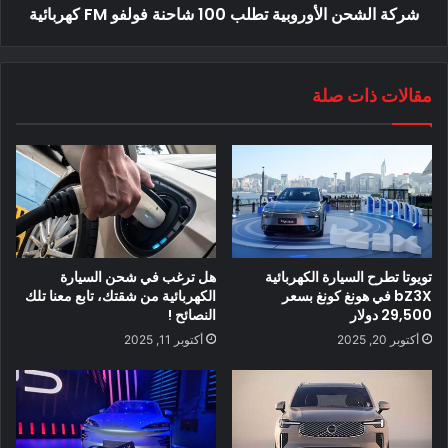
شركة الشحن الأوروبية تطلب 100 شاحنة فولفو FM كهربائية
محتوى مدفوع
مقالات ذات صلة
EV
justev
السيارات الكهربائية
جاست أى في
سيارة كهربائية
طائرة كهربائية
تويوتا تطرح السيارة الكهربائية
هل ترغب في شحن السيارة
bZ3X في هونغ كونغ بسعر
الكهربائية من شقتك، تابع معنا تلك
29,500 دولار
النصائح !
أكتوبر 20, 2025
أكتوبر 11, 2025