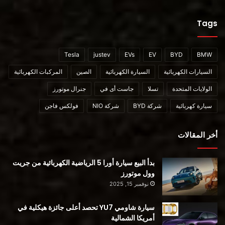
Tags
Tesla
justev
EVs
EV
BYD
BMW
السيارات الكهربائية
السيارة الكهربائية
الصين
المركبات الكهربائية
الولايات المتحدة
تسلا
جاست أى في
جنرال موتورز
سيارة كهربائية
شركة BYD
شركة NIO
فولكس فاجن
أخر المقالات
بدأ البيع سيارة أورا 5 الرياضية الكهربائية من جريت
وول موتورز
نوفمبر 15, 2025
سيارة شاومي YU7 تحصد أعلى جائزة هيكلية في
أمريكا الشمالية