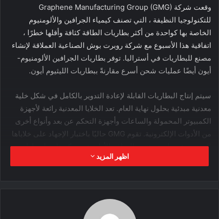
وقعت شركة Graphene Manufacturing Group (GMG)
للتكنولوجيا النظيفة ، التي تصنف كيمياء الجرافين والألومنيوم
الخاصة بها كواحدة من أكثر بطاريات الطاقة كثافة وأقلها خطرًا ،
اتفاقية هذا الأسبوع مع شركة روبرت بوش الصناعية العملاقة لإنشاء
مصنع للبطاريات في أستراليا. توفر بطاريات الجرافين الألومنيوم-
أيون أيضًا عمليات شحن أسرع مقارنةً ببطاريات الليثيوم أيون.
سيتم إنتاج البطاريات القابلة لإعادة التدوير بالكامل في شكل خلية
معدنية مبدئية بحلول نهاية العام. تعد الخلايا المعدنية رائعة لأجهزة
الكمبيوتر المحمولة والساعات وأجهزة التحكم عن بعد وأنواع أخرى
من الأدوات الإلكترونية. تقوم GMG حاليًا باختبار الإجهاد على خلاياها
المعدنية عن طريق شحن النماذج الأولية في ميكروثانية لمحاولة
اظهر المزيد
العثور على نهاية العمر الافتراضي المفيد للخلية.
ستحمل خلايا جيبية GMG ، المقرر إنتاجها في عام 2024 ، نفس
الكيمياء. تعد خلايا الحقيبة أكثر ملاءمة للمركبات الكهربائية والأجهزة
اللوحية وأجهزة الكمبيوتر المحمولة والهواتف الذكية. تستخدم معظم