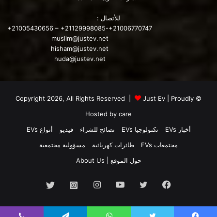
للأتصال :
+21005430656 – +21129998085-+21006770747
muslim@justev.net
hisham@justev.net
huda@justev.net
Just Ev
| Proudly
© Copyright 2026, All Rights Reserved |
Hosted by
care
أخبار EVs
تكنولوجيا EVs
نصائح للشراء
فيديو
أنواع EVs
مجتمعات EVs
طائرات كهربائية
مسؤولية مجتمعية
حول الموقع | About Us
فيسبوك
تويتر
يوتيوب
انستقرام
انستجرام
تويتر