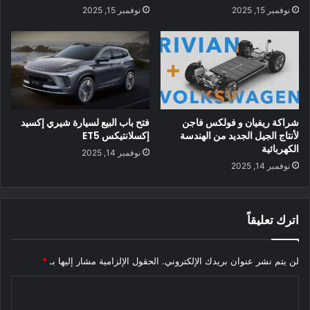
نوفمبر 15, 2025
نوفمبر 15, 2025
كما واجهت نفس الخلايا مشاكل في مرافق تخزين الطاقة.
في (أغسطس) ، اشتعلت النيران في حزمة تسلا الضخمة 300
ميجاوات – وهي مجموعة من خلايا أيونات الليثيوم لدعم شبكة
الطاقة – في ولاية فيكتوريا الأسترالية قبل أن يتم تشغيلها على
الإنترنت. احترق لمدة ثلاثة أيام لأن لا أحد يعرف كيف يطفئها.
شراكة ريفيان و فولكس فاجن
فتح باب البيع لسيارة شيري إكسيد
تُستخدم الخلايا المستخدمة في العبوة الضخمة أيضًا في سيارات
لأنتاج الجيل الجديد من الهندسة
إكسلانتيكس ET5
الكهربائية
Tesla.
نوفمبر 14, 2025
نوفمبر 14, 2025
ألقى حريق في عبوة ضخمة لبطاريات الليثيوم أيون الداعمة
للشبكات في ولاية أريزونا رجال الإطفاء على بعد أكثر من 65 قدمًا
اترك تعليقاً
من الحاوية الخاصة بها في عام 2019. وكان هناك حريق آخر في بكين
في أبريل من هذا العام احتاج إلى 235 رجل إطفاء لإخماده ؛ قتل
اثنان منهم.
لن يتم نشر عنوان بريدك الإلكتروني.
الحقول الإلزامية مشار إليها بـ
*
ا
أصبحت حرائق بطاريات الليثيوم أيون أكثر تواترًا – مصدر قلق كبير
ل