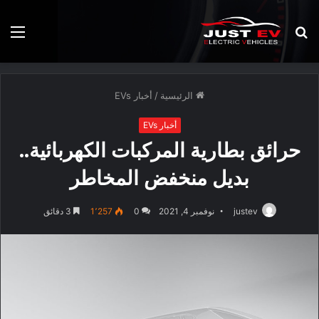
بحث
الق
عن
الرئيسية
/
أخبار EVs
أخبار EVs
حرائق بطارية المركبات الكهربائية..
بديل منخفض المخاطر
justev
نوفمبر 4, 2021
0
1٬257
3 دقائق