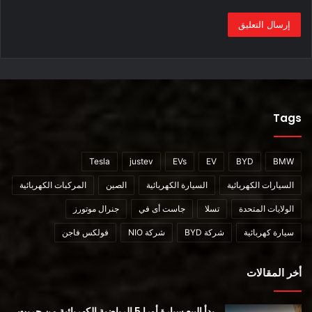
طائرات الجرافين.
لا تحتاج خلايا البطارية إلى مواد أرضية نادرة ، وستكون عبواتها أخف
من بطاريات الليثيوم أيون لأنها لن تتطلب نفس أنظمة التبريد
الضخمة ، والتي يمكن أن تشكل حوالي 176 رطلاً من حزمة بطارية
ليثيوم أيون بقوة 100 كيلو وات في الساعة.
Tags
“لقد حدث تحول الطاقة بالفعل ولن يتوقف عند الليثيوم. قال كريج
نيكول ، الرئيس التنفيذي لشركة GMG ، “علينا فقط اللحاق به. “لا
Tesla
justev
EVs
EV
BYD
BMW
تستطيع بعض خلايا الليثيوم أيون أن تعمل أكثر من 1.5 إلى 2 أمبير أو
السيارات الكهربائية
السيارة الكهربائية
الصين
المركبات الكهربائية
يمكنك تفجير البطارية ، لكن تقنيتنا ليس لها حد نظري للمضخم.”
الولايات المتحدة
تسلا
جاست أى في
جنرال موتورز
تبلغ كثافة طاقة الليثيوم أيون الآن حوالي 0.7 كيلو واط في الساعة
سيارة كهربائية
شركة BYD
شركة NIO
فولكس فاجن
لكل لتر ، وتزعم شركة جي إم جي أن عبوتها الأولى ستتخطى عتبة 1
كيلو واط في الساعة لكل لتر.
أخر المقالات
قال نيكول: “نحن نجلس في 3000 دورة شحن وتفريغ بأعلى معدل
بدأ البيع سيارة أورا 5 الرياضية الكهربائية من جريت