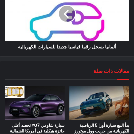
استدعت جنرال موتورز هذا الصيف سيارتها شفروليه بولت EV
الكهربائية بسبب مخاطر الحريق من خلايا الليثيوم أيون من مصدر LG
، مما يمثل ثاني استدعاء رئيسي لمخاطر الحريق لبطارية LG
Energy Solution. كانت خلايا LG أيضًا وراء استدعاء Hyundais
بقيمة 854 مليون دولار في كوريا الجنوبية في فبراير الماضي.
ألمانيا تسجل رقما قياسيا جديدا للسيارات الكهربائية
حظرت كل من شركات الطيران المتحدة ودلتا شحنات بطاريات
الليثيوم أيون السائبة على طائرات الركاب بسبب مخاطر نشوب
حريق ، وبينما انتهت الأيام الخوالي السيئة لسامسونج 7 ، لا تزال
مقالات ذات صلة
معظم شركات الطيران تحمل تحذيرات من ارتفاع درجة حرارة
بطاريات الليثيوم أيون على الهواتف الذكية والأجهزة اللوحية والأجهزة
اللوحية. أجهزة الكمبيوتر المحمولة.
خلف مخاطر حريق الليثيوم
تعتبر الحرائق الحرارية المنبعثة من بطاريات الليثيوم طاردة للحرارة
، مما يعني أنها تولد الحرارة الخاصة بها وتطلقها خارج حدودها ، مما
بدأ البيع سيارة أورا 5 الرياضية
سيارة شاومي YU7 تحصد أعلى
يجعل إخمادها صعبًا للغاية.
الكهربائية من جريت وول موتورز
جائزة هيكلية في أمريكا الشمالية