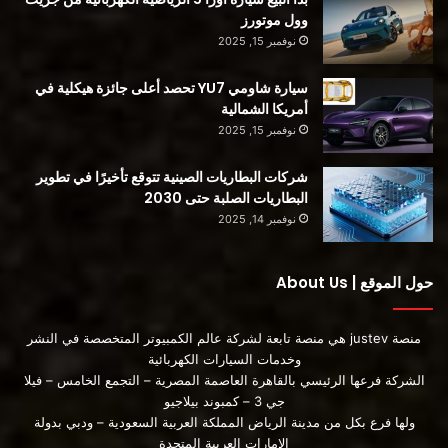
شحن حالي في الوقت الحالي”. “معدل [الشحن] أعلى بنحو 300
وول موتورز
مرة مما أنت عليه.
نوفمبر 15, 2025
سيارة شاومي YU7 تحصد أعلى جائزة هيكلية في
المصدر
أمريكا الشمالية
نوفمبر 15, 2025
شركات البطاريات الصينية تتوقع تأخيرًا في تطوير
البطاريات الصلبة حتى 2030
محتوى مدفوع
نوفمبر 14, 2025
حول الموقع | About Us
منصة justev هي منصة تابعة لشركة عالم الكمبيوتر المتخصصة في النشر
الليثيوم
تفجير البطارية
وخدمات السيارات الكهربائية
الشركة فرعها الرئيسي بالقاهرة العاصمة المصرية – التجمع الخامس – فيلا
حرائئق السيارات الكهربائية
جي 3 – كمبوند بيلاجيو
ولها فرع بكل من مدينة الرياض المملكة العربية السعودية – ودبي بدولة
الامارات العربية المتحدة