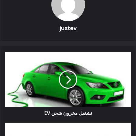
السيارات الكهربائية (تسلا ، بخلاياها الأسطوانية ، الاستثناء) الحقيبة
أو الخلايا المنشورية.
تعد كيمياء الجرافين والألومنيوم والأيون بشحن فائق السرعة يمكن
justev
أن يقضي على قلق النطاق ليس عن طريق إطالة المسافات بين
عمليات إعادة الشحن ، ولكن عن طريق الشحن أسرع بما يصل إلى
60 مرة من أفضل خلايا الليثيوم أيون الحالية ، فضلاً عن تعزيز
مستويات الطاقة بشكل كبير تعافى من خلال الكبح.
تحتوي الخلايا أيضًا على ثلاثة أضعاف طاقة أفضل الخلايا المنافسة
القائمة على الألمنيوم أيضًا ، وبدون حد أعلى للأمبير ، فهي ليست
عرضة للحرائق الحرارية الجامحة التي تصدرت عناوين الصحف من
خلايا الليثيوم أيون مؤخرًا.
كان طراز S Plaid من Tesla في دائرة الضوء من المجلس الوطني
تشغيل مخزون شحن EV
لسلامة النقل على حرائق “الهروب الحراري” ، لكن حرائق الليثيوم
أيون ليست مجرد مشكلة تسلا.