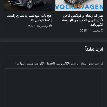
عن 1000 دورة شحن (يُشار إليها عادةً بـ 1300 في المتوسط) هو أن
البنية البلورية للكاثودات تتدهور. براءة الاختراع من قبل Dalhousie
الأكاديمي ورئيس فريق أبحاث بطاريات Tesla Jeff Dahn مخصصة
شراكة ريفيان و فولكس فاجن
فتح باب البيع لسيارة شيري إكسيد
للكاثودات التي تستخدم بلورات أكبر ، والتي تدعم بالتالي 4-5000
لأنتاج الجيل الجديد من الهندسة
إكسلانتيكس ET5
الكهربائية
دورة شحن. بالنظر إلى أن بطاريات تسلا الحالية تتمتع بعمر إنتاجي
نوفمبر 14, 2025
نوفمبر 14, 2025
يبلغ حوالي 200000 ميل ، فإن تقنية الكاثود الجديدة هذه يمكن أن
توفر معيار المليون ميل الذي تم التباهي به كثيرًا.
اترك تعليقاً
2010 تيسلا رودستر
كانت Tesla Roadster أول سيارة كهربائية في الإنتاج تستخدم
لن يتم نشر عنوان بريدك الإلكتروني.
الحقول الإلزامية مشار إليها بـ
*
بطاريات أيونات الليثيوم. فنان غير معروف. (صورة … [+] الحصول
ا
على الصور
تعمل Tesla على زيادة استخدام البطارية منذ إنشائها. كانت سيارة
ل
Roadster لعام 2008 أول سيارة إنتاج قانوني على الطرق السريعة
ت
تستخدم بطاريات أيونات الليثيوم ، وبالتالي فهي أول سيارة تدير
ع
نطاقًا يزيد عن 200 ميل. على الرغم من أن سيارة نيسان ليف 2010
ل
ربما تكون السيارة التي أثبتت أن السيارة الكهربائية يمكن أن تكون