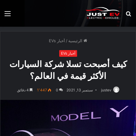
بحث
الق
عن
الرئيسية
/
أخبار EVs
أخبار EVs
كيف أصبحت تسلا شركة السيارات
الأكثر قيمة في العالم؟
justev
سبتمبر 13, 2021
0
1٬447
4 دقائق