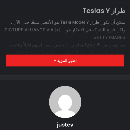
طراز Teslas Y
يمكن أن يكون طراز Tesla Model Y هو الأفضل مبيعًا حتى الآن ،
ولكن تاريخ الشركة في الابتكار هو … [+] PICTURE ALLIANCE VIA
GETTY IMAGES
بعد يومين من الارتفاع القياسي ، انخفض سعر السهم قليلاً وعادت
تويوتا إلى القمة ، لكن هذا لا ينتقص من حقيقة أن تسلا قد قطعت
شوطًا طويلاً في فترة زمنية قصيرة ، وتقريباً- يدويا غيرت طبيعة
اظهر المزيد
صناعة السيارات إلى الأبد. بالطبع ، كانت هناك قضايا سياقية سبب
ازدهارها – القلق المتزايد بشأن تغير المناخ وتلوث المدن الكبرى هما
السببان الرئيسيان. ولكن من الواضح أن هذا لم يكن عاملاً دافعًا منذ
16 عامًا ، لذلك يمكن اعتبار رهان Elon Musk على المركبات
الكهربائية أكثر جرأة وإلهامًا.
لا توجد أسباب متفق عليها وراء وصول قيمة حصة Tesla إلى أعلى
مستوى لها مؤخرًا ، ولكن لدي بعض النظريات. كان هناك الكثير من
justev
الحديث مؤخرًا عن بطارية تسلا “المليون ميل” التي تم الإعلان عنها