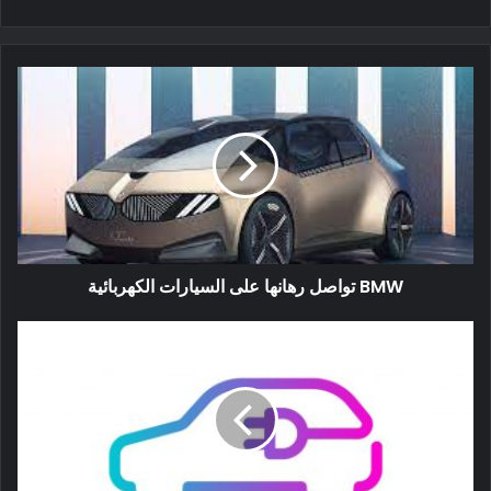
في يوم البطارية للشركة. منذ ذلك الحين ، زعمت شركة CATL
الصينية أنها مستعدة لتصنيع بطارية تصل قوتها إلى 1.2 مليون ميل ،
على الرغم من عدم التأكيد على أن تسلا ستكون زبونها. ومع ذلك ،
تستعد Tesla لدفعة كبيرة في الصين ، وقد أجرت محادثات مع CATL
بالفعل ، لذلك يبدو من المحتمل.
تتمثل إحدى الضروريات الأساسية للمركبات الكهربائية في الانتشار
في كل مكان في أن تتخطى أسعار البطاريات الحاجز السحري البالغ
100 دولار لكل كيلو وات في الساعة ، والذي من المتوقع أن تصبح
السيارات الكهربائية أرخص من تلك التي تعمل بمحركات الاحتراق
BMW تواصل رهانها على السيارات الكهربائية
الداخلي. العامل الأكثر أهمية في سعر البطارية هو مقدار استخدام
الكوبالت. الكوبالت معدن أرضي نادر ، وحقيقة أن جمهورية الكونغو
الديمقراطية لديها أكبر احتياطيات منه في العالم تمثل إشكالية كبيرة
، مع وجود مشكلات خطيرة حول كيفية استخدام عمالة الأطفال في
التعدين.
يوم المعاينة الثاني في معرض باريس للسيارات 2014