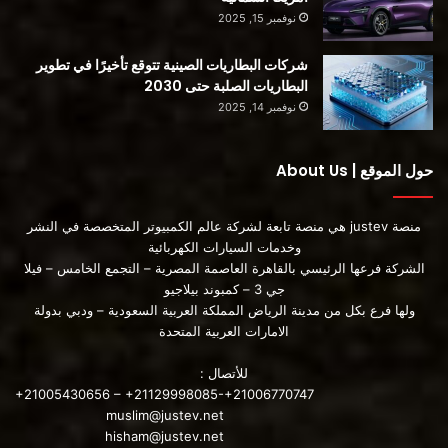
وعدًا مع i3 و i8 لكنها لا تزال تركز على المكونات الهجينة (PHEV)
نوفمبر 15, 2025
لمعظم نطاقاتها ، ولم تطلق مرسيدس حتى الآن EQC إلا إلى جانب
PHEVs.
شركات البطاريات الصينية تتوقع تأخيرًا في تطوير
البطاريات الصلبة حتى 2030
نوفمبر 14, 2025
إذن كيف أصبحت تسلا ، لبضعة أيام على الأقل ، شركة السيارات
الأكثر قيمة في العالم؟
حول الموقع | About Us
لقد راهنت مبكرًا على المركبات الكهربائية واستمرت في دفع السوق
بالابتكار. كانت الأولى من نوعها لبطاريات الليثيوم أيون ويبدو أنها أول
منصة justev هي منصة تابعة لشركة عالم الكمبيوتر المتخصصة في النشر
من خفض تكاليف البطارية باستخدام التقنيات التي تغير التصميم
وخدمات السيارات الكهربائية
لزيادة المتانة وعدم استخدام الكوبالت. بعد تحدي السوق التنفيذي
الشركة فرعها الرئيسي بالقاهرة العاصمة المصرية – التجمع الخامس – فيلا
جي 3 – كمبوند بيلاجيو
الفاخر ، يتمثل التحدي التالي في الاتجاه السائد الكامل ، وهناك
ولها فرع بكل من مدينة الرياض المملكة العربية السعودية – ودبي بدولة
بالفعل خطط لسيارة Tesla صغيرة للسوق الصينية. لذلك من غير
الامارات العربية المتحدة
المرجح أن يكون وضع تسلا باعتباره صانع السيارات الأكثر قيمة
بمثابة صورة انفرادية على قراءات مؤشر الأسهم ؛ من المحتمل أن
للأتصال :
+21005430656 – +21129998085-+21006770747
يحدث مرة أخرى قريبًا.
muslim@justev.net
hisham@justev.net