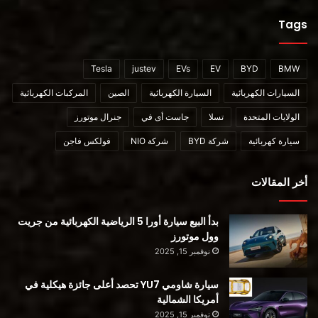
Tags
Tesla
justev
EVs
EV
BYD
BMW
السيارات الكهربائية
السيارة الكهربائية
الصين
المركبات الكهربائية
الولايات المتحدة
تسلا
جاست أى في
جنرال موتورز
سيارة كهربائية
شركة BYD
شركة NIO
فولكس فاجن
أخر المقالات
بدأ البيع سيارة أورا 5 الرياضية الكهربائية من جريت
وول موتورز
نوفمبر 15, 2025
سيارة شاومي YU7 تحصد أعلى جائزة هيكلية في
أمريكا الشمالية
نوفمبر 15, 2025