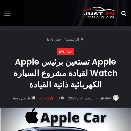
بحث
الق
عن
الرئيسية
/
أخبار EVs
أخبار EVs
Apple تستعين برئيس Apple
Watch لقيادة مشروع السيارة
الكهربائية ذاتية القيادة
justev
سبتمبر 10, 2021
0
7٬566
أقل من دقيقة