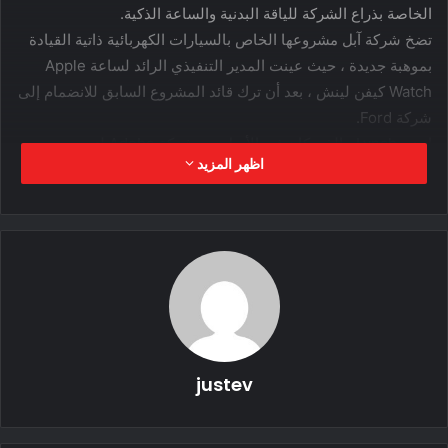
الخاصة بذراع الشركة للياقة البدنية والساعة الذكية.
تضخ شركة آبل مشروعها الخاص بالسيارات الكهربائية ذاتية القيادة
بموهبة جديدة ، حيث عينت المدير التنفيذي الرائد لساعة Apple
Watch كيفن لينش ، بعد أن ترك قائد المشروع السابق للانضمام إلى
شركة Ford.
انضم Lynch ، الذي كان في الأصل من شركة Adobe لتصميم
اظهر المزيد
البرمجيات ، إلى Apple في عام 2013 لإدارة مجموعة البرامج
الخاصة بذراع الشركة للياقة البدنية والساعة الذكية.
محتوى مدفوع
justev