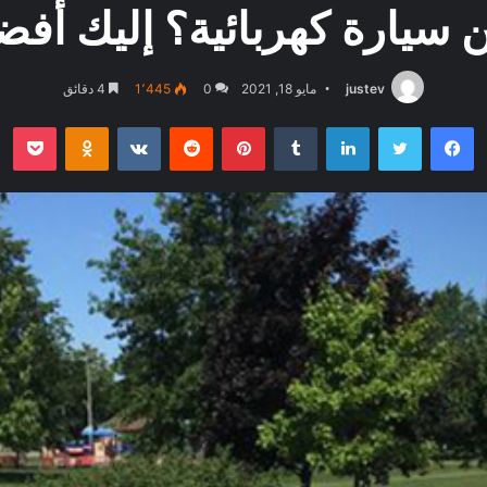
سيارة كهربائية؟ إليك أفض
justev
مايو 18, 2021
0
1٬445
4 دقائق
فيسبوك
تويتر
لينكدإن
بينتيريست
بو
oklassniki