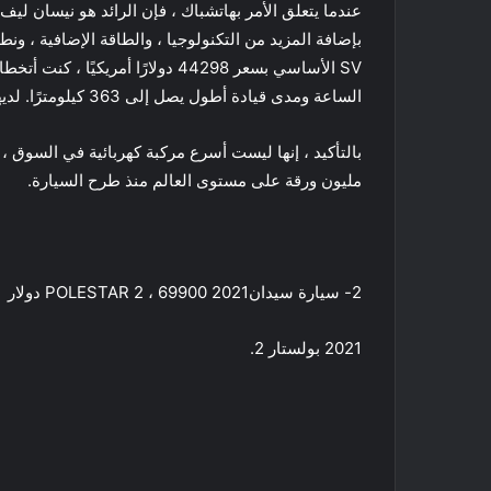
الساعة ومدى قيادة أطول يصل إلى 363 كيلومترًا. لديها 214 حصان و 250 رطل قدم من عزم الدوران.
بالتأكيد ، إنها ليست أسرع مركبة كهربائية في السوق
مليون ورقة على مستوى العالم منذ طرح السيارة.
2- سيارة سيدان2021 POLESTAR 2 ، 69900 دولار
2021 بولستار 2.