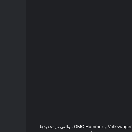
لا يوجد نقص في سيارات الدفع الرباعي الكهربائية ذات الصفين التي ستطرح في السوق ، بما في ذلك Audi Q4 e-tron و Volkswagen ID.4 و GMC Hummer ، والتي تم تحديدها