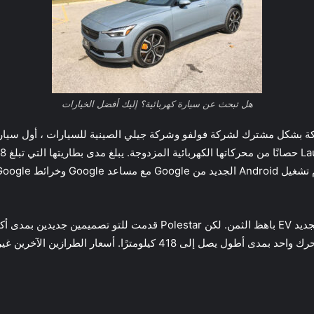
هل تبحث عن سيارة كهربائية؟ إليك أفضل الخيارات
 لاعب EVجديد . تعد Polestar 2 ، المملوكة بشكل مشترك لشركة فولفو وشركة جيلي الصينية للسيار
أرخص مع عدد أقل من الأجراس والصفارات وإصدار بمحرك واحد بمدى أطول يص