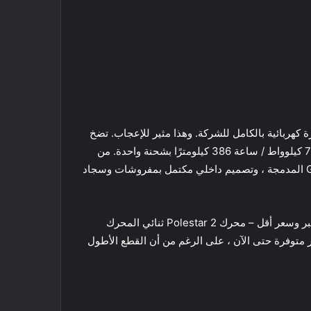
ات ، أول سيارة كهربائية بالكامل للشركة. وهذا مثير للإعجاب. تضخ
سيارة السيدان ذات الدفع الرباعي Launch Edition 408 حصانًا من محركاتها الكهربائية المزدوجة. يبلغ مدى بطاريتها التي تبلغ 78 كيلوواط / ساعة 386 كيلومترًا بشحنة واحدة. من
الداخل ، فهي مليئة بأحدث التقنيات ، بما في ذلك نظام تشغيل Android الجديد من Google مع مساعد Google وخرائط Google المدمجة ، وتصميم داخلي مكتمل بمفروشات وسجاد
بدءًا من ما يقرب من 70000 دولار ، يكون هذا الوافد الجديد EV باهظ الثمن. لكن Polestar قدمت للتو تصميمين جديدين بمدى أكبر وسعر أقل – محرك Polestar 2 ثنائي المحرك
ل إلى 418 كيلومترًا. أسعار الطرازين الآخرين غير متوفرة حتى الآن ، على الرغم من أن القطع الأطول