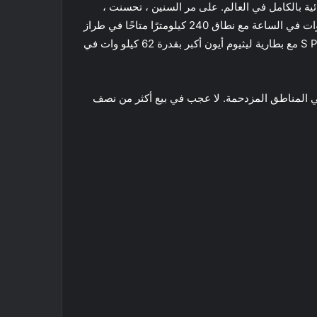
 بعد كل شيء ، قدمت نيسان ليف في عام 2010 ؛ كانت أول سيارة كهربائية بالكامل في العالم. على مر السنين ، تحسنت ،
بإضافة المزيد من التكنولوجيا ، والطاقة الإضافية ، ونطاق كهربائي أطول. بينما لا تزال هناك حزمة بطارية صغيرة بقدرة 40 كيلو وات في الساعة مع نطاق 240 كيلومترًا متاحًا في طراز
SV الأساسي بسعر 44298 دولارًا أمريكيًا ، كنت أتخطاها. للتخفيف من قلق النطاق ، ادفع 2600 دولارًا إضافيًا للحصول على S Plus مع بطارية ليثيوم أيون أكبر بقدرة 62 كيلو وات في
في المناطق المزدحمة. لا عجب في بيع أكثر من نصف