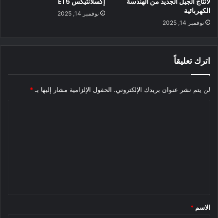
لأنتاج الجيل الجديد من الهندسة
إكسلانتيكس ET5
الكهربائية
نوفمبر 14, 2025
نوفمبر 14, 2025
اترك تعليقاً
لن يتم نشر عنوان بريدك الإلكتروني.
الحقول الإلزامية مشار إليها بـ
*
ا
تختلف شبكة Tesla Supercharging عن
ل
شبكات الشحن السريع DC العامة لأنها
ت
متوفرة فقط لسيارات Tesla حتى الآن.
ع
ل
يجب أن نلاحظ أن شبكات الشحن السريع العامة للتيار المستمر في
ي
أوروبا وأمريكا الشمالية تتوسع أيضًا بسرعة ، مما يحسن بشكل كبير
ق
تجربة المستخدم مع طاقة أعلى وشواحن أكثر موثوقية وقدرة
الاسم
*
*
التوصيل والشحن لبعض الطرز الجديدة.