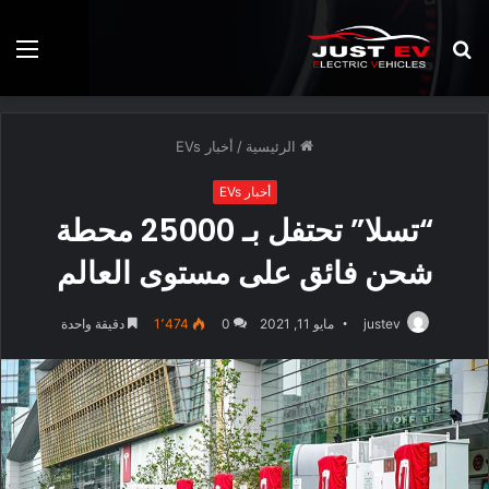
بحث
الق
عن
الرئيسية
/
أخبار EVs
أخبار EVs
“تسلا” تحتفل بـ 25000 محطة
شحن فائق على مستوى العالم
justev
مايو 11, 2021
0
1٬474
دقيقة واحدة