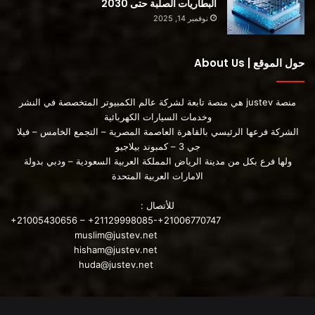
البطاريات الصلبة حتى 2030
نوفمبر 14, 2025
تسلا تجدد جميع محطات الشحن السريع..
أعرف التفاصيل
حول الموقع | About Us
منصة justev هي منصة تابعة لشركة عالم الكمبيوتر المتخصصة في النشر
أفضل محطات شحن السيارات الكهربائية بالأسواق
وخدمات السيارات الكهربائية
الشركة فرعها الرئيسي بالقاهرة العاصمة المصرية – التجمع الخامس – فيلا
جي 3 – كمبوند بيلاجيو
المصدر
ولها فرع بكل من مدينة الرياض المملكة العربية السعودية – ودبي بدولة
الامارات العربية المتحدة
محتوى مدفوع
للأتصال :
+21005430656 – +21129998085-+21006770747
muslim@justev.net
hisham@justev.net
huda@justev.net