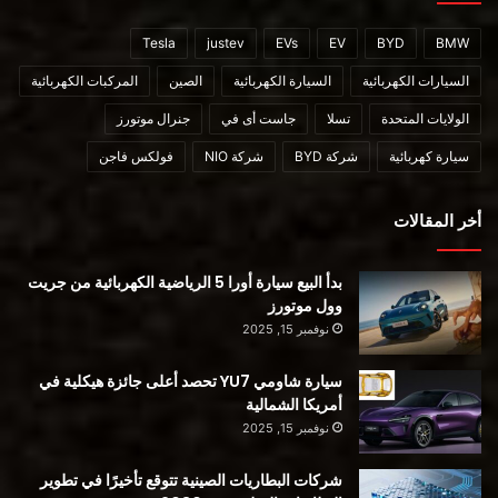
Tesla
justev
EVs
EV
BYD
BMW
السيارات الكهربائية
السيارة الكهربائية
الصين
المركبات الكهربائية
الولايات المتحدة
تسلا
جاست أى في
جنرال موتورز
سيارة كهربائية
شركة BYD
شركة NIO
فولكس فاجن
أخر المقالات
بدأ البيع سيارة أورا 5 الرياضية الكهربائية من جريت
وول موتورز
نوفمبر 15, 2025
إقرأ أيضا:
سيارة شاومي YU7 تحصد أعلى جائزة هيكلية في
أمريكا الشمالية
نوفمبر 15, 2025
شركات البطاريات الصينية تتوقع تأخيرًا في تطوير