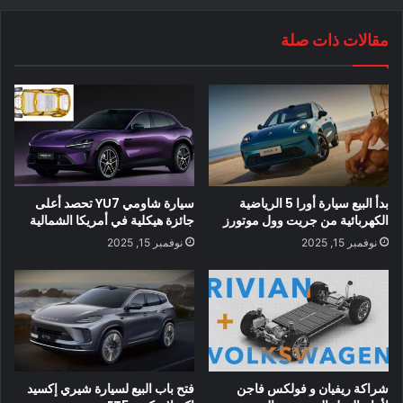
مقالات ذات صلة
تسلا تحتفل بـ 25000 محطة شحن فائق على مستوى
العالم
في نوفمبر 2020 ، وصل عدد محطات الشحن إلى 20 ألف محطة.
اعتبارًا من نهاية شهر مارس ، كان هناك 24515 رابطًا فرديًا وحوالي
2700 محطة ، مما يعني أنه يوجد في المتوسط ​​أكثر من 9 أكشاك
بدأ البيع سيارة أورا 5 الرياضية
سيارة شاومي YU7 تحصد أعلى
شحن لكل محطة.
الكهربائية من جريت وول موتورز
جائزة هيكلية في أمريكا الشمالية
نوفمبر 15, 2025
نوفمبر 15, 2025
الآن ، في أقل من تسع سنوات ، أصبح لدى Tesla 25 ألف كشك
شحن على مستوى العالم. في مثل هذا المعدل المرتفع من التوسع ،
يجب أن تكون Tesla قادرة على الوصول إلى 30000 بحلول نهاية
عام 2021
شراكة ريفيان و فولكس فاجن
فتح باب البيع لسيارة شيري إكسيد