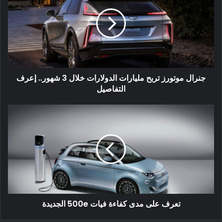
تسلا تحتفل بـ 25000 محطة شحن فائق على مستوى
جنرال موتورز تربح مليارات الدولارات خلال 3 شهور.. إعرف
العالم
التفاصيل
في السنوات الأخيرة ، زادت Tesla من إنتاج الطاقة إلى 150
كيلوواط (V2 Superchargers) وأدخلت V3 Superchargers
الجاهزة حتى 250 كيلو واط. وقد أستطاعت تسلا أن تصل إلي
معدلات شحن قياسية من خلال محطاتها تصل إلي شحن 80 % من
البطارية خلال 30 دقيقة فقط.
تعرف على مدى كفاءة فيات 500e الجديدة