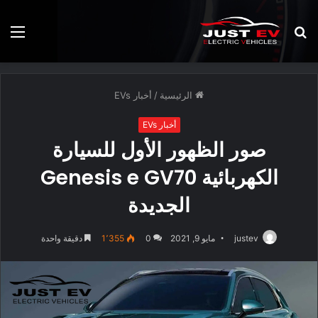
بحث
الق
عن
الرئيسية
/
أخبار EVs
أخبار EVs
صور الظهور الأول للسيارة
الكهربائية Genesis e GV70
الجديدة
justev
مايو 9, 2021
0
1٬355
دقيقة واحدة