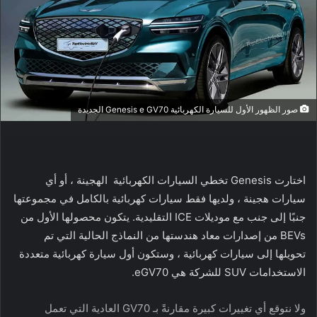
صور الظهور الأول للسيارة الكهربائية Genesis e GV70 الجديدة
اختارت Genesis تخطي السيارات الكهربائية الهجينة ، أو أي
سيارات هجينة ، ولديها فقط سيارات كهربائية بالكامل في مجموعتها
جنبًا إلى جنب مع موديلات ICE التقليدية. يتكون محصولها الأول من
BEVs من إصدارات معاد هندستها من النماذج الحالية التي تم
تحويلها إلى سيارات كهربائية ، وستكون أول سيارة كهربائية متعددة
الاستخدامات SUV للشركة هي eGV70.
ولا نتوقع أي تغييرات كبيرة مقارنةً بـ GV70 العادية التي تعمل