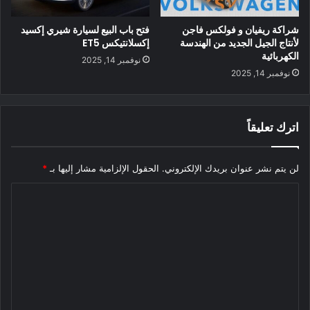
“جينيسيس” تطرح مفهوم جديد للمركبات
الكهربائية مع Genesis GV70e
شراكة ريفيان و فولكس فاجن
فتح باب البيع لسيارة شيري إكسيد
لأنتاج الجيل الجديد من الهندسة
إكسلانتيكس ET5
الكهربائية
نوفمبر 14, 2025
نوفمبر 14, 2025
جينيسيس تكشف عن اول سيارة كهربائية Electrified G80
اترك تعليقاً
المصدر
لن يتم نشر عنوان بريدك الإلكتروني.
الحقول الإلزامية مشار إليها بـ
*
ا
ل
محتوى مدفوع
ت
ع
ل
ي