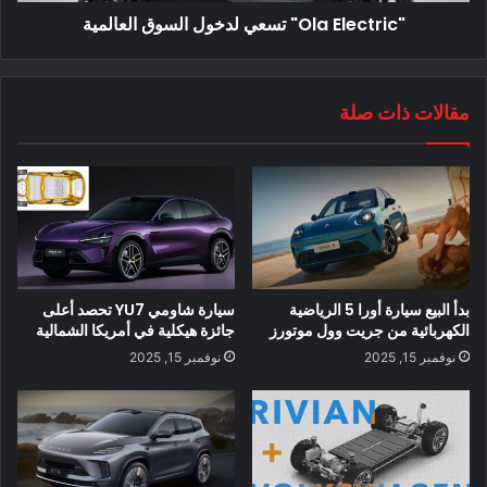
"Ola Electric" تسعي لدخول السوق العالمية
من المحتمل أن يتم الكشف عن GV70
الكهربائية في نهاية عام 2021 ، ويقال إنها
ستدخل الإنتاج في ديسمبر وستطرح للبيع
في النصف الأول من عام 2022.
مقالات ذات صلة
إقرأ أيضا:
بدأ البيع سيارة أورا 5 الرياضية
سيارة شاومي YU7 تحصد أعلى
الكهربائية من جريت وول موتورز
جائزة هيكلية في أمريكا الشمالية
نوفمبر 15, 2025
نوفمبر 15, 2025