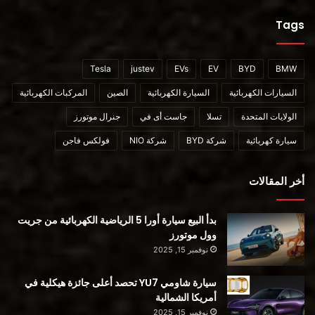
Tags
Tesla
justev
EVs
EV
BYD
BMW
السيارات الكهربائية
السيارة الكهربائية
الصين
المركبات الكهربائية
الولايات المتحدة
تسلا
جاست أى في
جنرال موتورز
سيارة كهربائية
شركة BYD
شركة NIO
فولكس فاجن
أخر المقالات
بدأ البيع سيارة أورا 5 الرياضية الكهربائية من جريت
وول موتورز
نوفمبر 15, 2025
سيارة شاومي YU7 تحصد أعلى جائزة هيكلية في
أمريكا الشمالية
نوفمبر 15, 2025