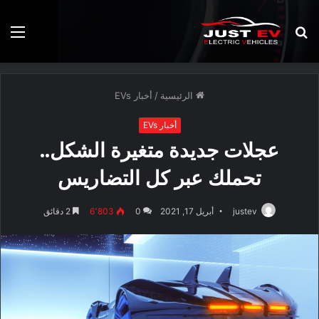
بحث
الق
عن
الرئيسية
/
أخبار EVs
أخبار EVs
عجلات جديدة متغيرة الشكل..
تحملك عبر كل التضاريس
justev
أبريل 17, 2021
0
6٬803
2 دقائق