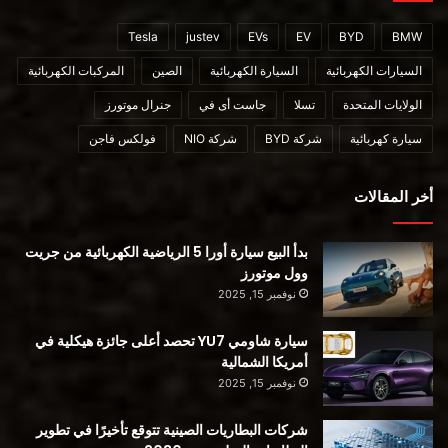
Tesla
justev
EVs
EV
BYD
BMW
السيارات الكهربائية
السيارة الكهربائية
الصين
المركبات الكهربائية
الولايات المتحدة
تسلا
جاست أى في
جنرال موتورز
سيارة كهربائية
شركة BYD
شركة NIO
فولكس فاجن
أخر المقالات
بدأ البيع سيارة أورا 5 الرياضية الكهربائية من جريت
وول موتورز
نوفمبر 15, 2025
سيارة شاومي YU7 تحصد أعلى جائزة هيكلية في
أمريكا الشمالية
نوفمبر 15, 2025
شركات البطاريات الصينية تتوقع تأخيرًا في تطوير