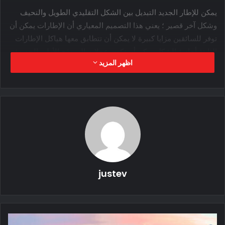
يمكن للإطار الجديد التبديل بين الشكل التقليدي الطويل والنحيف
وشكل آخر قصير ؛ يعني هذا التصميم المعياري أن الإطارات يمكن أن
توفر للسائقين مزايا كبيرة لا يمكن أن تتطابق معها هياكل الإطارات
الثابتة أحادية الشكل.يمكن أن تكون عجلات النموذج الأولي الجديدة
اظهر المزيد
خيارًا متعدد الاستخدامات في العوالم الفضائية
على الرغم من اسمها غير العملي ؛ “عجلة اوريغامي القابلة للتحويل
ذات السعة العالية” ، يستخدم التصميم الجديد ما يسمى بنمط
اوريغامي بالفسيفساء بالقنابل المائية – والذي يبدو أكثر برودة –
للانتقال من الأشكال الصغيرة والكبيرة أثناء الاستخدام.
إن عجلات أوريغامي مثل هذه الجديدة ليست اختراعًا جديدًا تمامًا ،
لكن التصميمات السابقة لم تكن رائعة في دعم الأحمال أثناء عملية
justev
الانتقال؛ وتفقد العجلة التي يمكن أن تتحول إلى قيمة استخدامها
عندما يحتاج السائق إلى إزالة كل شيء من السيارة لتبديل هيكل
الإطار.