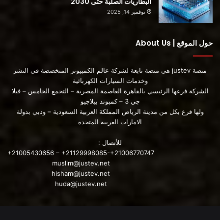
البطاريات الصلبة حتى 2030
نوفمبر 14, 2025
حول الموقع | About Us
منصة justev هي منصة تابعة لشركة عالم الكمبيوتر المتخصصة في النشر
وخدمات السيارات الكهربائية
الشركة فرعها الرئيسي بالقاهرة العاصمة المصرية – التجمع الخامس – فيلا
جي 3 – كمبوند بيلاجيو
ولها فرع بكل من مدينة الرياض المملكة العربية السعودية – ودبي بدولة
الامارات العربية المتحدة
للأتصال :
+21005430656 – +21129998085-+21006770747
muslim@justev.net
hisham@justev.net
huda@justev.net