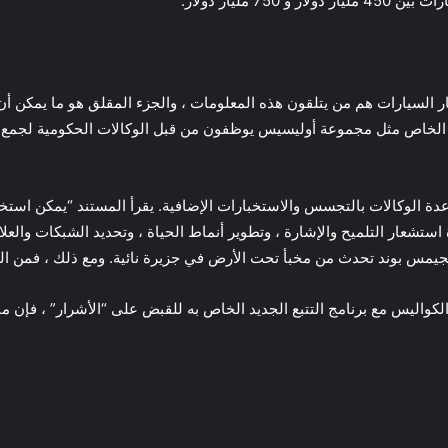
7 مليار دولار.
 السيارات هم من يتلقون هذه المعلومات ، والجزء المقلق هو ما يمكن أن ي
 الخاص مثل مجموعة أوليسيس يوظفون من قبل الوكالات الحكومية لجمع البي
ة الوكالات بالتجسس والاستخبارات الإضافية. يقرأ المستند “يمكن استخدام
تشعار التلميح والإشارة ، وتطوير أنماط الحياة ، وتحديد الشبكات والعلا
يمس بوند تحدث من مخبأ تحت الأرض في جزيرة نائية. ومع ذلك ، فمن ا
ذا كان جاسوس مثل 007 يعمل خلف الكواليس مع برنامج التتبع الجديد الخاص به للقبض على “الأ