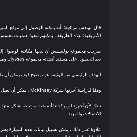
قال مهندس مراقبة؛ أنه يمكنه الوصول إلى موقع السيا
الأمريكية؛ بهذه الطريقة ، يمكنهم تنفيذ عمليات تجسس
بعد الحصول على مستند أنشأته مجموعة Ulysses ومشاركته مع Motherboard ، والذي نص على أن الشركة يمكنها “تحديد موقع جغرافي عن بُعد” للمركبات في كل بلد تقريبًا.
الهدف الرئيسي من الوثيقة هو توضيح كيف يمكن أن تكو
وفقًا لدراسة أجرتها شركة McKinsey ، يمكن أن تصل الإيرادات العالمية الناتجة عن بيانات السيارات إلى 750 مليار دولار أمريكي بحلول عام 2030.
نظرًا لأن أجهزتنا ومركباتنا أصبحت مرتبطة بشكل
متزاي
الاتصالات والمزيد.