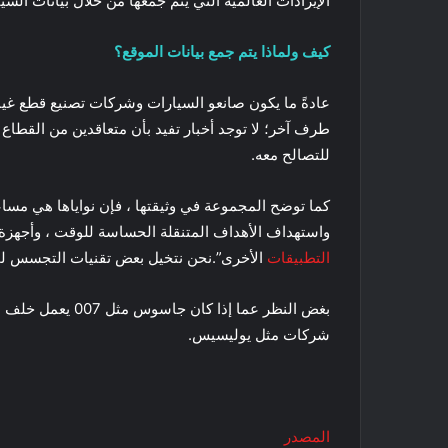
الإيرادات العالمية التي يتم جمعها من خلال بيانات السيارات بين 450 مليار دولار و 50
كيف ولماذا يتم جمع بيانات الموقع؟
عادةً ما يكون صانعو السيارات وشركات تصنيع قطع غيار
طرف آخر؛ لا توجد أخبار تفيد بأن متعاقدين من القطاع
للتصالح معه.
كما توضح المجموعة في وثيقتها ، فإن نواياها هي مساعد
واستهداف الأهداف المتنقلة الحساسة للوقت ، وأجهزة اس
التطبيقات
الأخرى”.نحن نتخيل بعض تقنيات التجسس لج
بغض النظر عما إ
شركات مثل يوليسيس.
المصدر