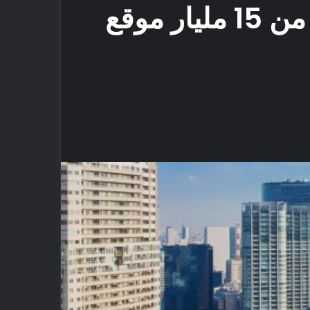
شركة مراقبة تزعم قدرتها على الوصول لأكثر من 15 مليار موقع
كيت
Odn